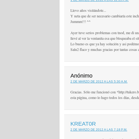
Llevo años visitándote...
Y neta que de ser necesario cambiaría este inch
Jummm!!! ^^
Ayer tuve serios problemas con tnod, me di un
llevé al ver la ventanita esa que bloqueaba el sit
Lo bueno es que ya hay solución y asi podémo
Salu2 flaco y muchas gracias por tantas cosas
Anónimo
2 DE MARZO DE 2012 A LAS 5:30 A.M.
Gracias. Sólo me funcionó con *http://tukero.
esta página, como lo hago todos los días, desd
KREAT0R
2 DE MARZO DE 2012 A LAS 7:18 P.M.