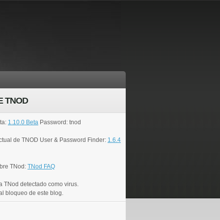
E TNOD
ta:
1.10.0 Beta
Password: tnod
actual de TNOD User & Password Finder:
1.6.4
bre TNod:
TNod FAQ
a TNod detectado como virus.
al bloqueo de este blog.