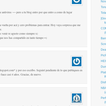
Nov
Ton
e antivirus ¬¬ pero a tu blog entro por que entro a como de lugar
Tot
[Giv
f
a vuelta por acá y cero problemas para entrar. Hoy vaya sorpresa que me
COM
e.
(
s venir re agusto como siempre x)
 que nos has compartido en tanto tiempo =)
Ban
Scr
Dea
Pic
HEI
Dun
blogspot.com* y por eso escribo. Seguiré pendiente de lo que publiquen en
Pla
e hace casi 4 años. Gracias, de nuevo.
Disf
NBA
Per
(