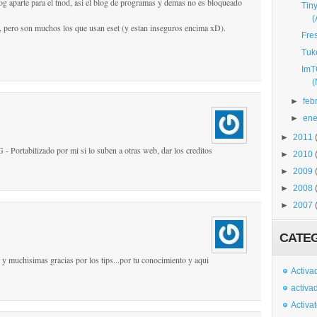
og aparte para el tnod, asi el blog de programas y demas no es bloqueado
Tin
, pero son muchos los que usan eset (y estan inseguros encima xD).
Fre
Tuk
ImT
►
feb
►
ene
►
2011
 - Portabilizado por mi si lo suben a otras web, dar los creditos
►
2010
►
2009
►
2008
►
2007
CATE
.. y muchisimas gracias por los tips...por tu conocimiento y aqui
Activa
activa
Activa