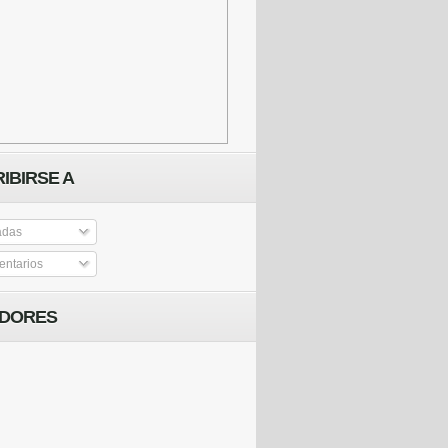
IBIRSE A
adas
ntarios
IDORES