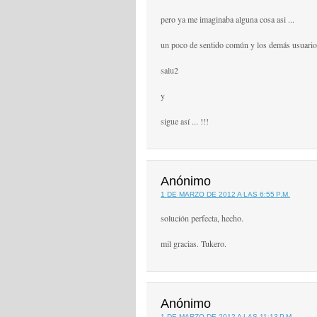
pero ya me imaginaba alguna cosa asi ...
un poco de sentido común y los demás usuarios
salu2
y
sigue así ... !!!
Anónimo
1 DE MARZO DE 2012 A LAS 6:55 P.M.
solución perfecta, hecho.
mil gracias. Tukero.
Anónimo
1 DE MARZO DE 2012 A LAS 11:13 P.M.