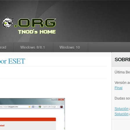
roid
Windows 8/8.1
Windows 10
por ESET
SOBR
.
Última Be
Versión 
Final
Dudas so
Solución
Solución