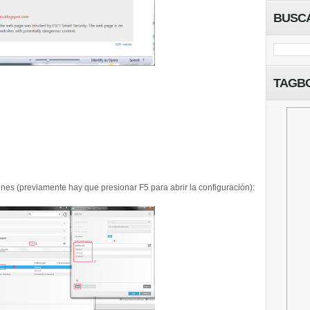
BUSC
TAGB
enes (previamente hay que presionar F5 para abrir la configuración):