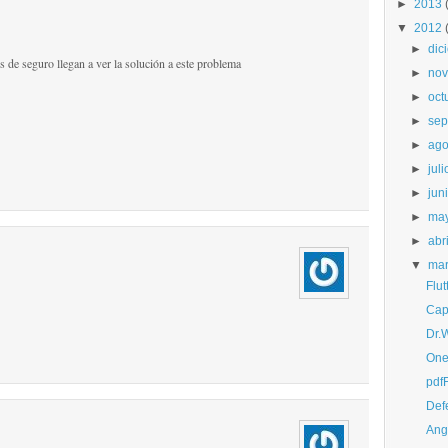
►
2013
▼
2012
►
dic
 de seguro llegan a ver la solución a este problema
►
nov
►
oct
►
sep
►
ago
►
juli
►
jun
►
ma
►
abri
▼
ma
Flu
Cap
Dr.
One
pdf
Def
Ang