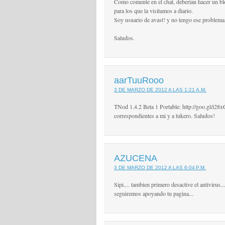
Como comente en el chat, deberian hacer un bl
para los que la visitamos a diario.
Soy usuario de avast! y no tengo ese problema
Saludos.
aarTuuRooo
3 DE MARZO DE 2012 A LAS 1:21 A.M.
TNod 1.4.2 Beta 1 Portable: http://goo.gl/i28xG
correspondientes a mi y a tukero. Saludos!
AZUCENA
3 DE MARZO DE 2012 A LAS 6:04 P.M.
Sipi.... tambien primero desactive el antivirus.
seguiremos apoyando tu pagina...