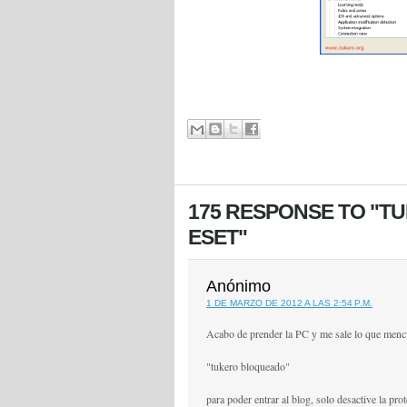
175 RESPONSE TO "
ESET"
Anónimo
1 DE MARZO DE 2012 A LAS 2:54 P.M.
Acabo de prender la PC y me sale lo que menci
"tukero bloqueado"
para poder entrar al blog, solo desactive la pr