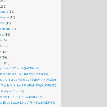
(269)
(256)
iembre
(31)
iembre
(15)
ubre
(15)
tiembre
(17)
sto
(16)
o
(15)
io
(17)
yo
(24)
l
(26)
rzo
(26)
tty Diver 1.02 (NEW)(ANDROID)
tain America 1.0.2 (NEW)(ANDROID)
Web Anti-virus Full 6.01.7 (NEW)(ANDROID)
 Touch Optimize 1.5 [AF] (NEW)(ANDROID)
Factory 4.61 (NEW)
ender 1.1.2 [AF] (NEW)(ANDROID)
ry Birds Space 1.0.1 [AF] (NEW)(ANDROID)