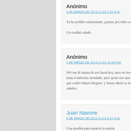
Anónimo
4 DE MARZO DE 2012 A LAS 5:42 A.M.
Ya he podido solucionarlo, gracias por todo c
Un cordial saludo.
Anónimo
4 DE MARZO DE 2012 A LAS 11:24 P.M.
NO me di cuenta de eso hasta hoy, pero no tuv
tenia el antivirus instalado, pero igual creo qu
que confio tukero.blogpot. y bueno ahora se lo
saludos
Juan Navone
6 DE MARZO DE 2012 A LAS 6:27 A.M.
Una ayudita para esparcir la noticia