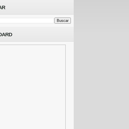
AR
OARD