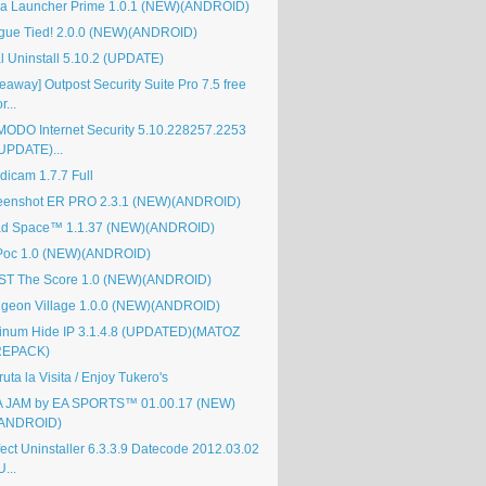
a Launcher Prime 1.0.1 (NEW)(ANDROID)
gue Tied! 2.0.0 (NEW)(ANDROID)
al Uninstall 5.10.2 (UPDATE)
eaway] Outpost Security Suite Pro 7.5 free
or...
ODO Internet Security 5.10.228257.2253
UPDATE)...
dicam 1.7.7 Full
eenshot ER PRO 2.3.1 (NEW)(ANDROID)
d Space™ 1.1.37 (NEW)(ANDROID)
Poc 1.0 (NEW)(ANDROID)
ST The Score 1.0 (NEW)(ANDROID)
geon Village 1.0.0 (NEW)(ANDROID)
tinum Hide IP 3.1.4.8 (UPDATED)(MATOZ
REPACK)
ruta la Visita / Enjoy Tukero's
 JAM by EA SPORTS™ 01.00.17 (NEW)
(ANDROID)
fect Uninstaller 6.3.3.9 Datecode 2012.03.02
U...