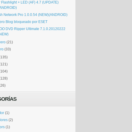
y Flashlight + LED (AF) 4.7 (UPDATE)
(ANDROID)
sh Network Pro 1.0.0.54 (NEW)(ANDROID)
ero Blog bloqueado por ESET
OO DVD Ripper Ultimate 7.1.0.20120222
(NEW)
rero
(21)
ro
(33)
(135)
(121)
(104)
(128)
(26)
GORÍAS
dor
(1)
dores
(2)
tors
(1)