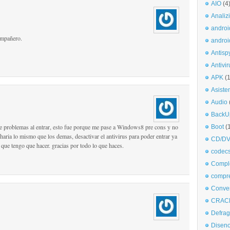
AIO
(4
Analiz
androi
ompañero.
androi
Antisp
Antivir
APK
(
Asiste
Audio
BackU
e problemas al entrar, esto fue porque me pase a Windows8 pre cons y no
Boot
(
e haria lo mismo que los demas, desactivar el antivirus para poder entrar ya
CD/DV
 que tengo que hacer. gracias por todo lo que haces.
codec
Comple
compr
Conve
CRAC
Defra
Disen