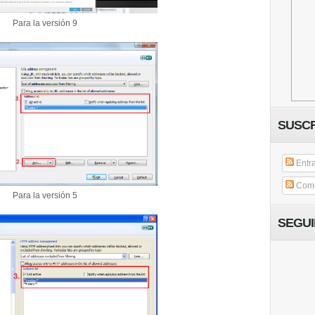
Para la versión 9
SUSCR
Entr
Come
Para la versión 5
SEGU