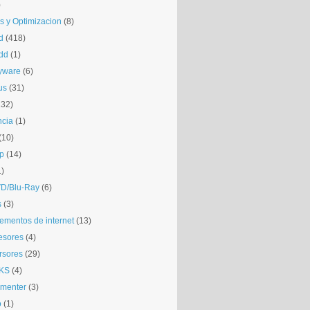
)
is y Optimizacion
(8)
d
(418)
dd
(1)
yware
(6)
us
(31)
132)
ncia
(1)
(10)
p
(14)
1)
D/Blu-Ray
(6)
s
(3)
mentos de internet
(13)
esores
(4)
rsores
(29)
KS
(4)
gmenter
(3)
o
(1)