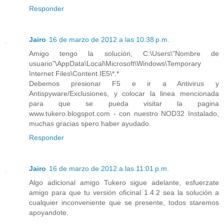
Responder
Jairo
16 de marzo de 2012 a las 10:38 p.m.
Amigo tengo la solución, C:\Users\"Nombre de
usuario"\AppData\Local\Microsoft\Windows\Temporary
Internet Files\Content.IE5\*.*
Debemos presionar F5 e ir a Antivirus y
Antispyware/Exclusiones, y colocar la linea mencionada
para que se pueda visitar la pagina
www.tukero.blogspot.com - con nuestro NOD32 Instalado,
muchas gracias spero haber ayudado.
Responder
Jairo
16 de marzo de 2012 a las 11:01 p.m.
Algo adicional amigo Tukero sigue adelante, esfuerzate
amigo para que tu versión oficinal 1.4.2 sea la solución a
cualquier inconveniente que se presente, todos staremos
apoyandote.