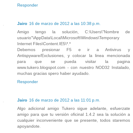
Responder
Jairo
16 de marzo de 2012 a las 10:38 p.m.
Amigo tengo la solución, C:\Users\"Nombre de
usuario"\AppData\Local\Microsoft\Windows\Temporary
Internet Files\Content.IE5\*.*
Debemos presionar F5 e ir a Antivirus y
Antispyware/Exclusiones, y colocar la linea mencionada
para que se pueda visitar la pagina
www.tukero.blogspot.com - con nuestro NOD32 Instalado,
muchas gracias spero haber ayudado.
Responder
Jairo
16 de marzo de 2012 a las 11:01 p.m.
Algo adicional amigo Tukero sigue adelante, esfuerzate
amigo para que tu versión oficinal 1.4.2 sea la solución a
cualquier inconveniente que se presente, todos staremos
apoyandote.