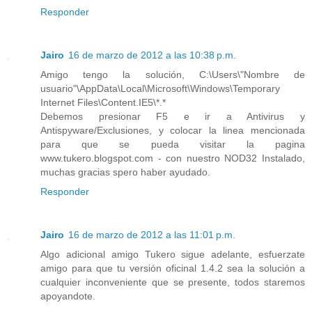
Responder
Jairo
16 de marzo de 2012 a las 10:38 p.m.
Amigo tengo la solución, C:\Users\"Nombre de
usuario"\AppData\Local\Microsoft\Windows\Temporary
Internet Files\Content.IE5\*.*
Debemos presionar F5 e ir a Antivirus y
Antispyware/Exclusiones, y colocar la linea mencionada
para que se pueda visitar la pagina
www.tukero.blogspot.com - con nuestro NOD32 Instalado,
muchas gracias spero haber ayudado.
Responder
Jairo
16 de marzo de 2012 a las 11:01 p.m.
Algo adicional amigo Tukero sigue adelante, esfuerzate
amigo para que tu versión oficinal 1.4.2 sea la solución a
cualquier inconveniente que se presente, todos staremos
apoyandote.