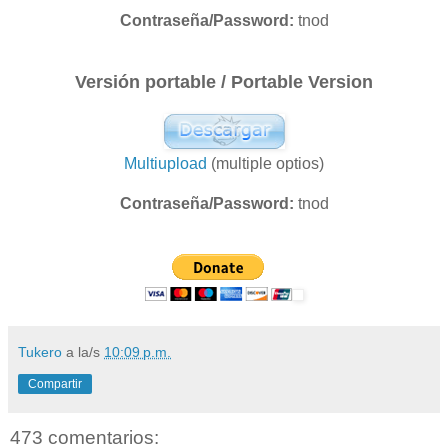
Contraseña/Password:
tnod
Versión portable / Portable Version
Multiupload
(multiple optios)
Contraseña/Password:
tnod
Tukero
a la/s
10:09 p.m.
Compartir
473 comentarios: