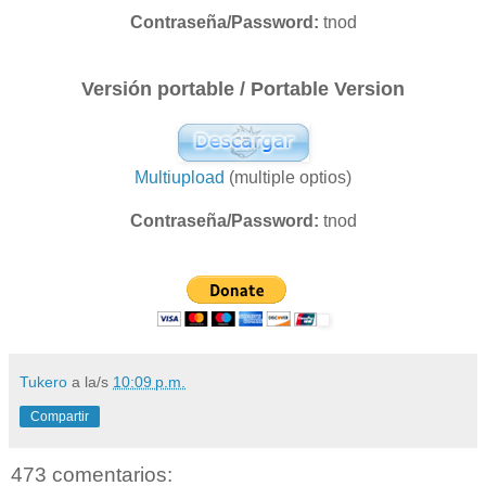
Contraseña/Password:
tnod
Versión portable / Portable Version
Multiupload
(multiple optios)
Contraseña/Password:
tnod
Tukero
a la/s
10:09 p.m.
Compartir
473 comentarios: