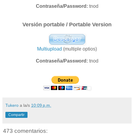
Contraseña/Password:
tnod
Versión portable / Portable Version
Multiupload
(multiple optios)
Contraseña/Password:
tnod
Tukero
a la/s
10:09 p.m.
Compartir
473 comentarios: