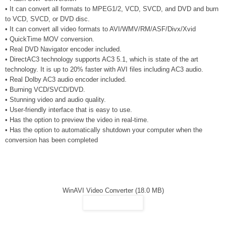
• It can convert all formats to MPEG1/2, VCD, SVCD, and DVD and burn
to VCD, SVCD, or DVD disc.
• It can convert all video formats to AVI/WMV/RM/ASF/Divx/Xvid
• QuickTime MOV conversion.
• Real DVD Navigator encoder included.
• DirectAC3 technology supports AC3 5.1, which is state of the art
technology. It is up to 20% faster with AVI files including AC3 audio.
• Real Dolby AC3 audio encoder included.
• Burning VCD/SVCD/DVD.
• Stunning video and audio quality.
• User-friendly interface that is easy to use.
• Has the option to preview the video in real-time.
• Has the option to automatically shutdown your computer when the
conversion has been completed
WinAVI Video Converter (18.0 MB)