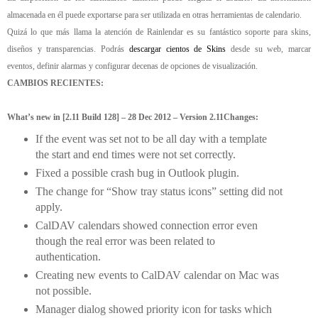
almacenada en él puede exportarse para ser utilizada en otras herramientas de calendario.
Quizá lo que más llama la atención de Rainlendar es su fantástico soporte para skins,
diseños y transparencias. Podrás
descargar cientos de Skins
desde su web, marcar
eventos, definir alarmas y configurar decenas de opciones de visualización.
CAMBIOS RECIENTES:
What’s new in [2.11 Build 128] – 28 Dec 2012 – Version 2.11
Changes:
If the event was set not to be all day with a template
the start and end times were not set correctly.
Fixed a possible crash bug in Outlook plugin.
The change for “Show tray status icons” setting did not
apply.
CalDAV calendars showed connection error even
though the real error was been related to
authentication.
Creating new events to CalDAV calendar on Mac was
not possible.
Manager dialog showed priority icon for tasks which