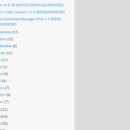
sh UI 8.78 (MATOZ REPACK)(UPDATED)
rix Code Camera 1.0.4 (NEW)(ANDROID)
bo Download Manager (Pro) 1.4 (NEW)
(ANDROID)
iembre
(27)
ubre
(15)
tiembre
(6)
sto
(12)
o
(17)
io
(1)
yo
(8)
l
(9)
rzo
(7)
rero
(9)
ro
(7)
(121)
(104)
(128)