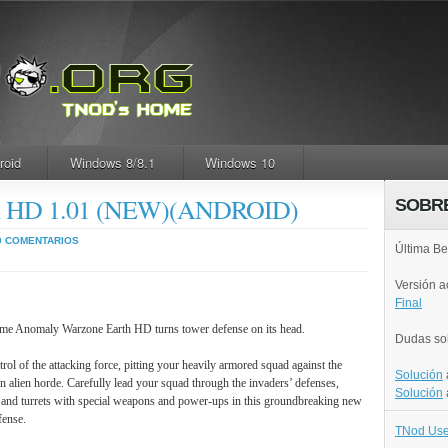
roid
Windows 8/8.1
Windows 10
th HD 1.01 (NEW)(ANDROID)
SOBR
0 COMENTARIOS
Última Be
Versión 
Final
game Anomaly Warzone Earth HD turns tower defense on its head.
Dudas so
rol of the attacking force, pitting your heavily armored squad against the
Solución
an alien horde. Carefully lead your squad through the invaders’ defenses,
Solución
s and turrets with special weapons and power-ups in this groundbreaking new
fense.
TNod Use