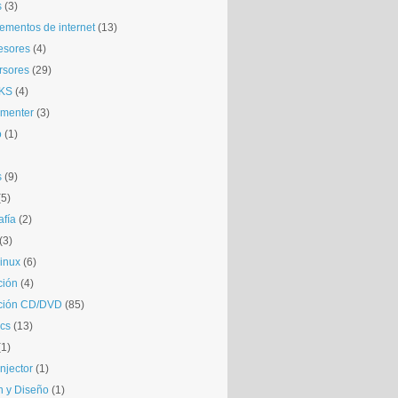
s
(3)
mentos de internet
(13)
esores
(4)
rsores
(29)
KS
(4)
gmenter
(3)
o
(1)
s
(9)
(5)
afía
(2)
(3)
inux
(6)
ción
(4)
ción CD/DVD
(85)
cs
(13)
(1)
njector
(1)
 y Diseño
(1)