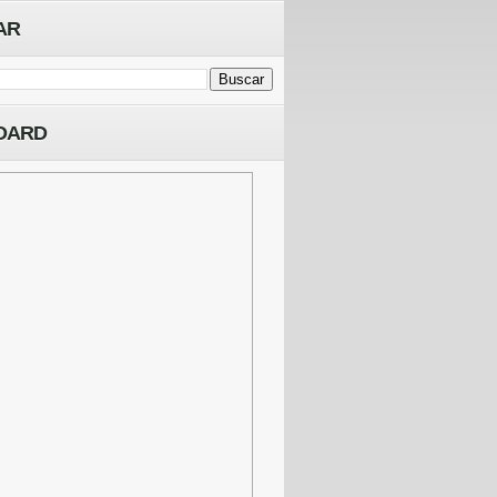
AR
OARD