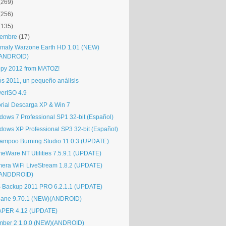
(269)
(256)
(135)
iembre
(17)
maly Warzone Earth HD 1.01 (NEW)
(ANDROID)
py 2012 from MATOZ!
ós 2011, un pequeño análisis
erISO 4.9
orial Descarga XP & Win 7
dows 7 Professional SP1 32-bit (Español)
dows XP Professional SP3 32-bit (Español)
ampoo Burning Studio 11.0.3 (UPDATE)
eWare NT Utilities 7.5.9.1 (UPDATE)
era WiFi LiveStream 1.8.2 (UPDATE)
(ANDDROID)
 Backup 2011 PRO 6.2.1.1 (UPDATE)
lane 9.70.1 (NEW)(ANDROID)
PER 4.12 (UPDATE)
mber 2 1.0.0 (NEW)(ANDROID)