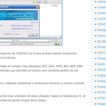
codec
Comple
compr
Conve
CRAC
Defra
Disen
Djs
(1)
Driver
ESET
grabación de CD/DVD con el que podrás realizar numerosas
os en discos.
Fotogr
Game
ormatos de imagen más utilizados (ISO, DAA, NRG, BIN, MDF, BWI,
GNU/L
amientas que permiten al usuario una completa gestión de las
Graba
Graba
, editarlas añadiendo o eliminando ficheros, e incluso convertir
Graphi
HTTP
d de crear unidades de disco virtuales, hasta un máximo de 23, en
HTTP I
sidad de gastar ningún disco virgen.
Imagen