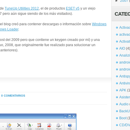
►
2007
 de
TuneUp Utilities 2012
, el de productos
ESET v5
y un viejo
CATE
7 pero aún sigue siendo de los más visitados).
 el blog creó para contener descargas o información sobre
Windows
Activa
ows Loader
.
activa
ost del 2009 pero que contiene un keygen creado por mí) y una
Activa
uo, 2008, que originalmente fue realizado para solucionar un
AIO
(4
anteriores).
Analiz
androi
androi
Antisp
Antivir
APK
(
.
0 COMENTARIOS
Asiste
Audio
BackU
Boot
(
CD/DV