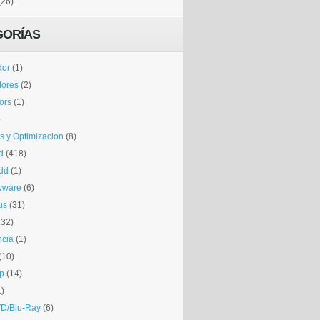
(26)
GORÍAS
dor
(1)
dores
(2)
tors
(1)
)
is y Optimizacion
(8)
d
(418)
dd
(1)
yware
(6)
us
(31)
132)
ncia
(1)
(10)
p
(14)
1)
D/Blu-Ray
(6)