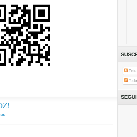
SUSCR
Entr
Todos
SEGU
OZ!
IOS