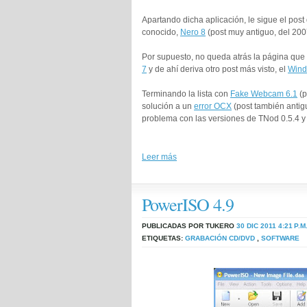
Apartando dicha aplicación, le sigue el post
conocido,
Nero 8
(post muy antiguo, del 200
Por supuesto, no queda atrás la página que
7
y de ahí deriva otro post más visto, el
Wind
Terminando la lista con
Fake Webcam 6.1
(p
solución a un
error OCX
(post también antig
problema con las versiones de TNod 0.5.4 y 
Leer más
PowerISO 4.9
PUBLICADAS POR TUKERO
30 DIC 2011
4:21 P.M
ETIQUETAS:
GRABACIÓN CD/DVD
,
SOFTWARE