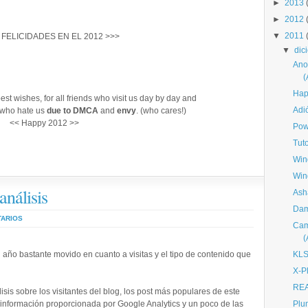
►
2013
►
2012
▼
2011
 FELICIDADES EN EL 2012 >>>
▼
dic
Ano
Hap
t wishes, for all friends who visit us day by day and
Adi
who hate us
due to
DMCA
and
envy
. (who cares!)
<< Happy 2012 >>
Pow
Tut
Win
Win
nálisis
Ash
Dam
TARIOS
Cam
 año bastante movido en cuanto a visitas y el tipo de contenido que
KLS
X-P
REA
sis sobre los visitantes del blog, los post más populares de este
 la información proporcionada por Google Analytics y un poco de las
Plu