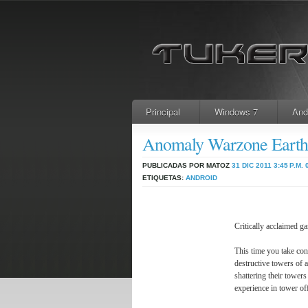
Principal
Windows 7
And
Anomaly Warzone Ear
PUBLICADAS POR MATOZ
31 DIC 2011
3:45 P.M.
ETIQUETAS:
ANDROID
Critically acclaimed 
This time you take cont
destructive towers of 
shattering their tower
experience in tower of