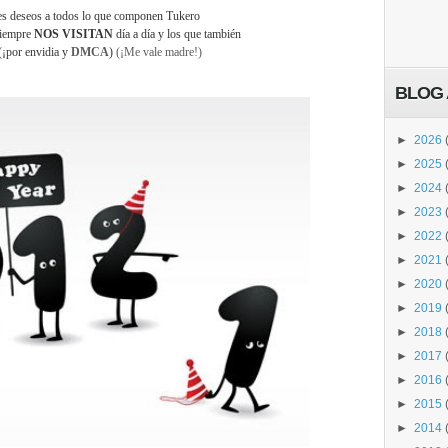
s deseos a todos lo que componen Tukero
siempre
NOS VISITAN
día a día y los que también
(¡por envidia y
DMCA
)
(¡Me vale madre!)
BLOG 
►
2026
►
2025
►
2024
►
2023
►
2022
►
2021
►
2020
►
2019
►
2018
►
2017
►
2016
►
2015
►
2014