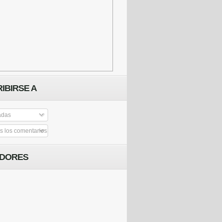
IBIRSE A
adas
 los comentarios
IDORES