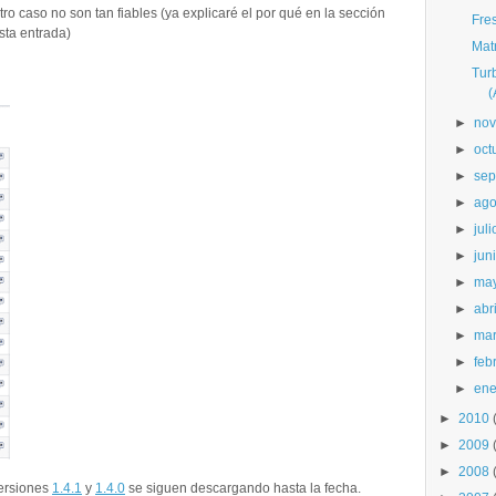
ro caso no son tan fiables (ya explicaré el por qué en la sección
Fre
sta entrada)
Mat
Tur
►
nov
►
oct
►
sep
►
ago
►
juli
►
jun
►
ma
►
abri
►
ma
►
feb
►
ene
►
2010
►
2009
►
2008
versiones
1.4.1
y
1.4.0
se siguen descargando hasta la fecha.