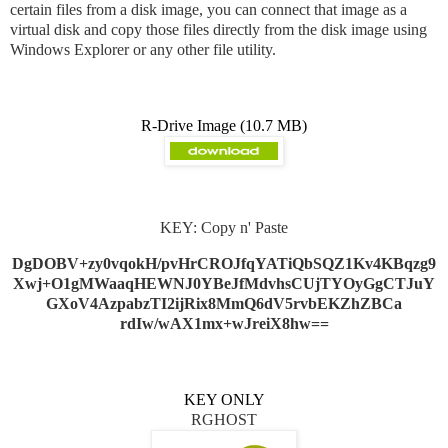
certain files from a disk image, you can connect that image as a
virtual disk and copy those files directly from the disk image using
Windows Explorer or any other file utility.
R-Drive Image
(10.7 MB)
KEY: Copy n' Paste
DgDOBV+zy0vqokH/pvHrCROJfqYATiQbSQZ1Kv4KBqzg9
Xwj+O1gMWaaqHEWNJ0YBeJfMdvhsCUjTYOyGgCTJuY
GXoV4AzpabzTI2ijRix8MmQ6dV5rvbEKZhZBCa
rdIw/wAX1mx+wJreiX8hw==
KEY ONLY
RGHOST