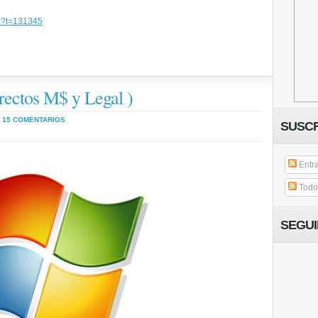
hp?t=131345
ectos M$ y Legal )
15 COMENTARIOS
SUSCR
Entr
Todos
SEGU