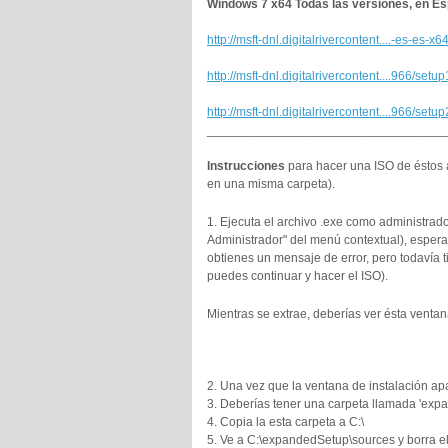
Windows 7 x64 Todas las versiones, en Es
http://msft-dnl.digitalrivercontent....-es-es-x6
http://msft-dnl.digitalrivercontent....966/setu
http://msft-dnl.digitalrivercontent....966/setu
__________________________________
Instrucciones
para hacer una ISO de éstos 
en una misma carpeta).
1. Ejecuta el archivo .exe como administrado
Administrador" del menú contextual), espera
obtienes un mensaje de error, pero todavía t
puedes continuar y hacer el ISO).
Mientras se extrae, deberías ver ésta ventan
2. Una vez que la ventana de instalación apa
3. Deberías tener una carpeta llamada 'expa
4. Copia la esta carpeta a C:\
5. Ve a C:\expandedSetup\sources y borra e