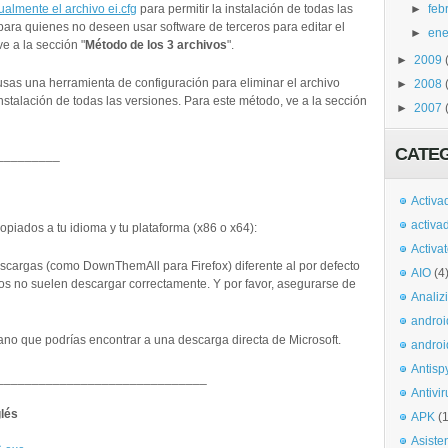
►
feb
almente el archivo ei.cfg
para permitir la instalación de todas las
para quienes no deseen usar software de terceros para editar el
►
ene
e a la sección "
Método de los 3 archivos
".
►
2009
sas una herramienta de configuración para eliminar el archivo
►
2008
instalación de todas las versiones. Para este método, ve a la sección
►
2007
CATE
_________
Activa
activa
piados a tu idioma y tu plataforma (x86 o x64):
Activa
scargas (como DownThemAll para Firefox) diferente al por defecto
AIO
(4
os no suelen descargar correctamente. Y por favor, asegurarse de
Analiz
androi
cano que podrías encontrar a una descarga directa de Microsoft.
androi
Antisp
______________________________
Antivir
glés
APK
(
Asiste