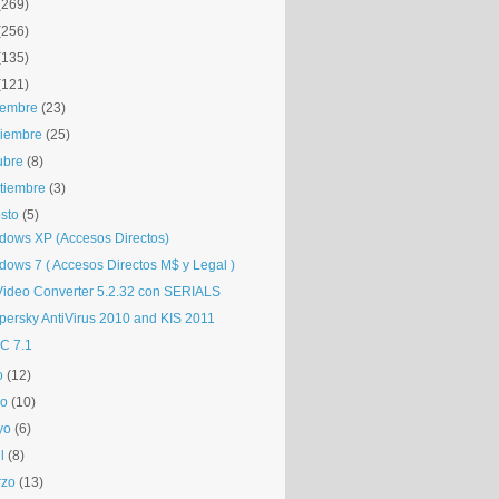
(269)
(256)
(135)
(121)
iembre
(23)
iembre
(25)
ubre
(8)
tiembre
(3)
sto
(5)
dows XP (Accesos Directos)
dows 7 ( Accesos Directos M$ y Legal )
Video Converter 5.2.32 con SERIALS
persky AntiVirus 2010 and KIS 2011
C 7.1
o
(12)
io
(10)
yo
(6)
l
(8)
rzo
(13)