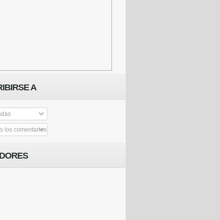
IBIRSE A
adas
 los comentarios
IDORES