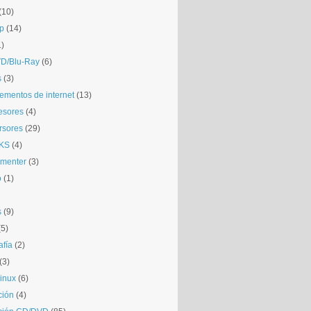
(10)
p
(14)
1)
D/Blu-Ray
(6)
s
(3)
mentos de internet
(13)
esores
(4)
rsores
(29)
KS
(4)
gmenter
(3)
o
(1)
s
(9)
(5)
afía
(2)
(3)
inux
(6)
ción
(4)