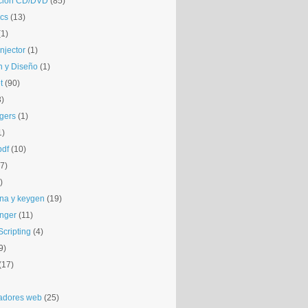
ción CD/DVD
(85)
cs
(13)
(1)
njector
(1)
 y Diseño
(1)
t
(90)
3)
gers
(1)
1)
pdf
(10)
(7)
)
na y keygen
(19)
nger
(11)
cripting
(4)
9)
(17)
adores web
(25)