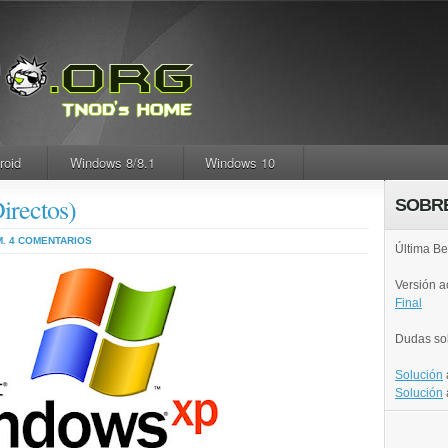
roid
Windows 8/8.1
Windows 10
rectos)
SOBR
M.
4 COMENTARIOS
Última Be
Versión 
Final
Dudas so
Solución
Solución