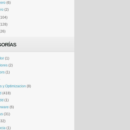
rero
(6)
ro
(2)
(104)
(128)
(26)
GORÍAS
dor
(1)
dores
(2)
tors
(1)
)
is y Optimizacion
(8)
d
(418)
dd
(1)
yware
(6)
us
(31)
132)
ncia
(1)