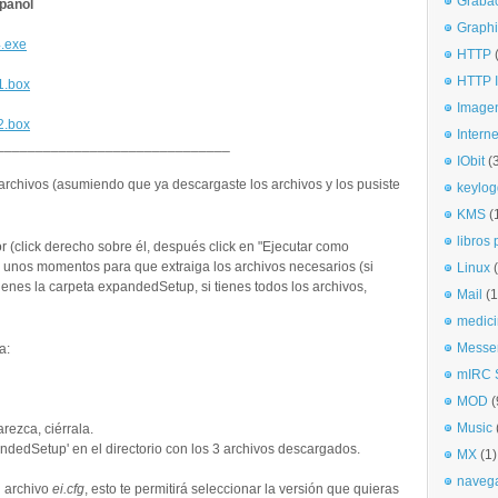
Graba
pañol
Graphi
4.exe
HTTP
HTTP I
p1.box
Imagen
p2.box
Interne
______________________________
IObit
(
archivos (asumiendo que ya descargaste los archivos y los pusiste
keylog
KMS
(
libros 
r (click derecho sobre él, después click en "Ejecutar como
 unos momentos para que extraiga los archivos necesarios (si
Linux
ienes la carpeta expandedSetup, si tienes todos los archivos,
Mail
(1
medici
Messe
a:
mIRC S
MOD
(
Music
rezca, ciérrala.
ndedSetup' en el directorio con los 3 archivos descargados.
MX
(1)
naveg
l archivo
ei.cfg
, esto te permitirá seleccionar la versión que quieras