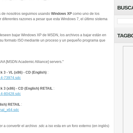
BUSC
 de nosotros seguimos usando
Windows XP
como uno de los
r diferentes razones a pesar que esta Windows 7, el último sistema
TAGB
e deseen bajar Windows XP de MSDN, los archivos a bajar están en
a su formato ISO mediante un proceso y un pequeño programa que
NAA [MSDN Academic Alliance] servers."
 3 - VL (x86) - CD (English)
:
14-73974.sdc
k 3 (x86) - CD (English) RETAIL
:
14-80428.sdc
lish) RETAIL
:
onal_x64.sdc
a convertir el archivo .sdc a iso esta en un foro externo (en inglés)