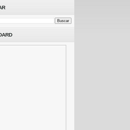
AR
OARD