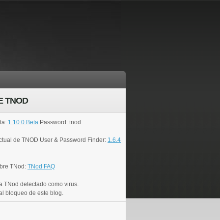
E TNOD
ta:
1.10.0 Beta
Password: tnod
actual de TNOD User & Password Finder:
1.6.4
bre TNod:
TNod FAQ
a TNod detectado como virus.
al bloqueo de este blog.