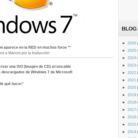
BLOG 
►
2026
ón aparece en la RED en muchos foros **
►
2025
tos a Marcos por la traducción
►
2024
►
2023
crear una ISO (Imagen de CD) arrancable
s descargados de Windows 7 de Microsoft
►
2022
►
2021
de qué hacer"
►
2020
►
2019
►
2018
►
2017
►
2016
►
2015
►
2014