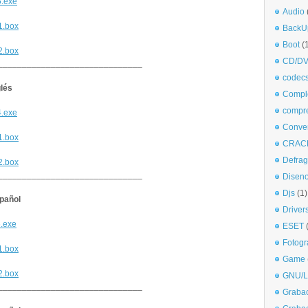
6.exe
Audio
p1.box
BackU
Boot
(
p2.box
CD/DV
______________________________
codec
glés
Comple
compr
4.exe
Conve
p1.box
CRAC
Defra
p2.box
______________________________
Disen
Djs
(1)
pañol
Driver
6.exe
ESET
Fotogr
p1.box
Game
p2.box
GNU/L
______________________________
Graba