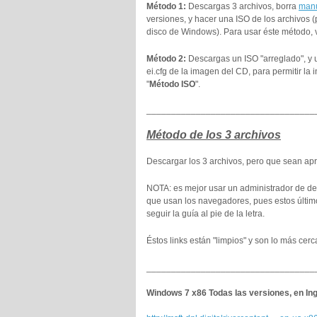
Método 1:
Descargas 3 archivos, borra
manu
versiones, y hacer una ISO de los archivos (
disco de Windows). Para usar éste método, v
Método 2:
Descargas un ISO "arreglado", y u
ei.cfg de la imagen del CD, para permitir la 
"
Método ISO
".
__________________________________
Método de los 3 archivos
Descargar los 3 archivos, pero que sean apro
NOTA: es mejor usar un administrador de de
que usan los navegadores, pues estos últim
seguir la guía al pie de la letra.
Éstos links están "limpios" y son lo más cer
__________________________________
Windows 7 x86 Todas las versiones, en In