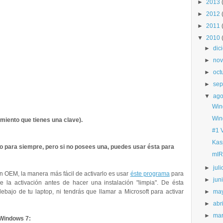
►
2013
►
2012
►
2011
▼
2010
►
dic
►
nov
►
oct
►
sep
▼
ago
Win
Win
miento que tienes una clave).
#1 
Kas
o para siempre, pero si no posees una, puedes usar ésta para
mIR
►
juli
n OEM, la manera más fácil de activarlo es usar
éste programa
para
►
jun
 la activación antes de hacer una instalación "limpia". De ésta
►
ma
bajo de tu laptop, ni tendrás que llamar a Microsoft para activar
►
abri
►
ma
 Windows 7: