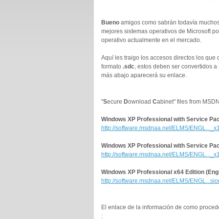
Bueno
amigos como sabrán todavía muchos
mejores sistemas operativos de Microsoft po
operativo actualmente en el mercado.
Aquí les traigo los accesos directos los qu
formato
.sdc
, estos deben ser convertidos 
más abajo aparecerá su enlace.
"
S
ecure
D
ownload
C
abinet" files from MSD
Windows XP Professional with Service Pack
http://software.msdnaa.net/ELMS/ENGL..._x
Windows XP Professional with Service Pac
http://software.msdnaa.net/ELMS/ENGL..._x
Windows XP Professional x64 Edition (Eng
http://software.msdnaa.net/ELMS/ENGL...si
El enlace de la información de como proceder 
: