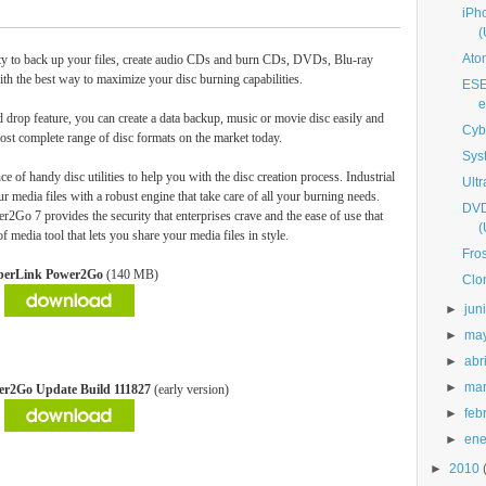
iPh
(
Atom
lity to back up your files, create audio CDs and burn CDs, DVDs, Blu-ray
the best way to maximize your disc burning capabilities.
ESE
e
rop feature, you can create a data backup, music or movie disc easily and
Cyb
t complete range of disc formats on the market today.
Sys
 handy disc utilities to help you with the disc creation process. Industrial
Ult
r media files with a robust engine that take care of all your burning needs.
DVD
2Go 7 provides the security that enterprises crave and the ease of use that
(
media tool that lets you share your media files in style.
Fro
berLink Power2Go
(140 MB)
Clo
►
jun
►
ma
►
abri
►
ma
r2Go Update Build 111827
(early version)
►
feb
►
ene
►
2010