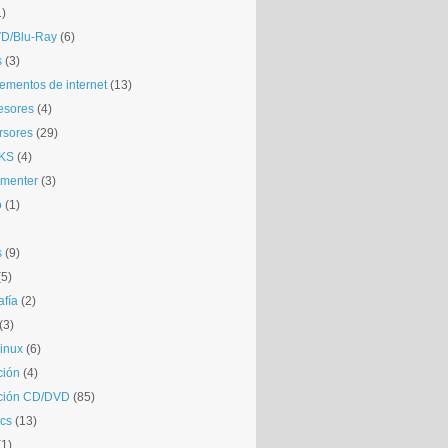
1)
D/Blu-Ray
(6)
s
(3)
mentos de internet
(13)
esores
(4)
rsores
(29)
KS
(4)
gmenter
(3)
o
(1)
s
(9)
(5)
afía
(2)
(3)
inux
(6)
ción
(4)
ción CD/DVD
(85)
cs
(13)
(1)