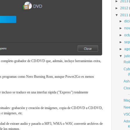
►
2013
►
2012
▼
2011
►
dic
►
nov
►
oct
►
sep
►
ago
▼
juli
y completo grabador de CD/DVD que, además, incluye herramientas extra,
Rol
Cyb
(
tros programas como Nero Burning Rom, aunque Power2Go es menos
Ash
Clou
ue incluso se traduce en una interfaz rápida ("Express") totalmente
..
Mag
Nee
 habituales: grabación y creación de imágenes, copia de CD/DVD a CD/DVD,
s e imágenes, etc.
VSO
Ado
lidad de extraer audio y pasarlo a MP3, WMA o WAV, convertir archivos de
K
 de los mismos.