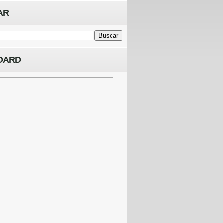
AR
OARD