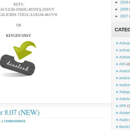
►
2009
KEYS:
►
2008
SJ4-Y2LBJ-FEMJG-RYDYQ-2WFUV
GH-JCRDF-7TZGX-AAXGM-4KUVW
►
2007
OR
CATE
KEYGEN ONLY
Activa
activa
Activa
AIO
(4
Analiz
androi
androi
Antisp
Antivir
APK
(
r 8.07 (NEW)
Asiste
Audio
.
1 COMENTARIOS
BackU