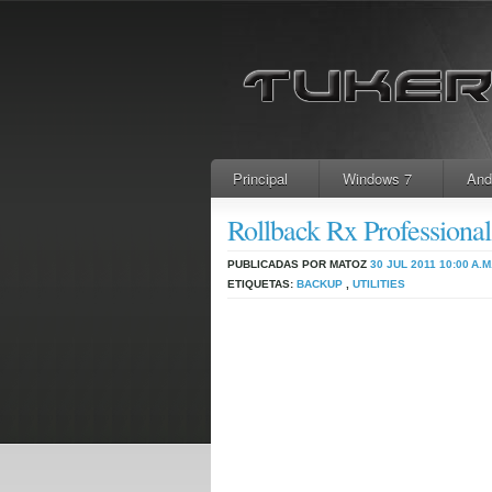
Principal
Windows 7
And
Rollback Rx Professiona
PUBLICADAS POR MATOZ
30 JUL 2011
10:00 A.M
ETIQUETAS:
BACKUP
,
UTILITIES