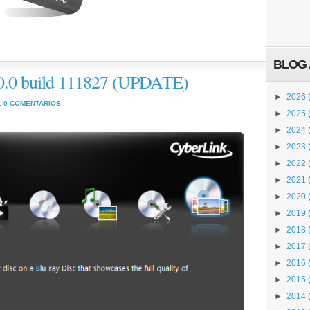
BLOG 
0.0 build 111827 (UPDATE)
►
2026
.
0 COMENTARIOS
►
2025
►
2024
►
2023
►
2022
►
2021
►
2020
►
2019
►
2018
►
2017
►
2016
►
2015
►
2014