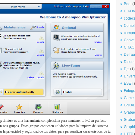
Boot
(
CD/DV
codec
Comple
compr
Conve
CRAC
Defra
Disen
Djs
(1)
Driver
ESET
Fotogr
Game
GNU/L
Graba
Graba
timizer
es una herramienta completísima para mantener tu PC en perfecto
seis grupos. Estos grupos contienen utilidades para la limpieza del sistema
Graphi
r la privacidad y seguridad de tus datos, para personalizar características de tu
HTTP