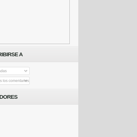
IBIRSE A
adas
 los comentarios
IDORES