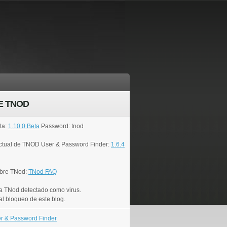
E TNOD
ta:
1.10.0 Beta
Password: tnod
actual de TNOD User & Password Finder:
1.6.4
bre TNod:
TNod FAQ
a TNod detectado como virus.
al bloqueo de este blog.
r & Password Finder