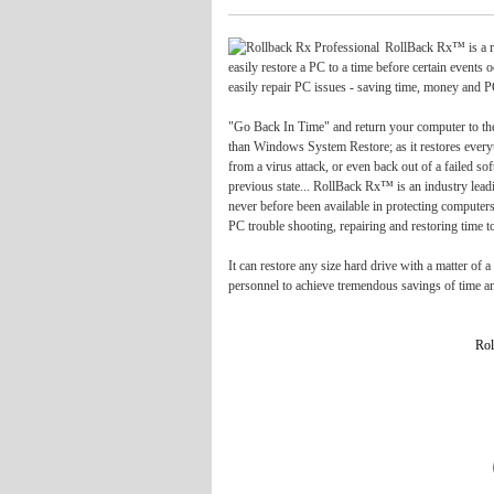
RollBack Rx™ is a ro
easily restore a PC to a time before certain events 
easily repair PC issues - saving time, money and P
"Go Back In Time" and return your computer to the
than Windows System Restore; as it restores everyth
from a virus attack, or even back out of a failed s
previous state... RollBack Rx™ is an industry leadi
never before been available in protecting computer
PC trouble shooting, repairing and restoring time t
It can restore any size hard drive
with a matter of 
personnel to achieve tremendous savings of time a
Rol