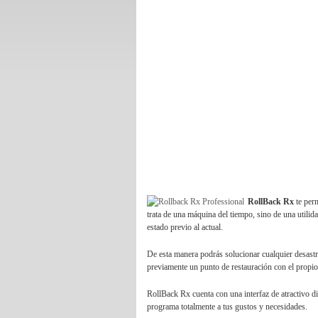
RollBack Rx
te perm
trata de una máquina del tiempo, sino de una utili
estado previo al actual.
De esta manera podrás solucionar cualquier desastre
previamente un punto de restauración con el propi
RollBack Rx cuenta con una
interfaz
de atractivo d
programa totalmente a tus gustos y necesidades.