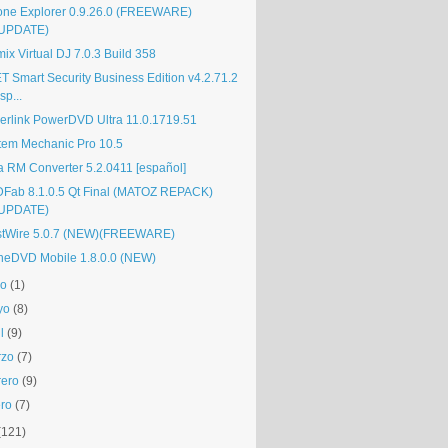
one Explorer 0.9.26.0 (FREEWARE)
UPDATE)
ix Virtual DJ 7.0.3 Build 358
T Smart Security Business Edition v4.2.71.2
sp...
erlink PowerDVD Ultra 11.0.1719.51
tem Mechanic Pro 10.5
ra RM Converter 5.2.0411 [español]
Fab 8.1.0.5 Qt Final (MATOZ REPACK)
UPDATE)
stWire 5.0.7 (NEW)(FREEWARE)
neDVD Mobile 1.8.0.0 (NEW)
io
(1)
yo
(8)
l
(9)
rzo
(7)
rero
(9)
ro
(7)
(121)