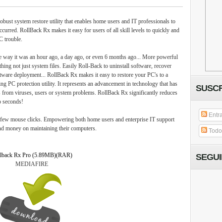
bust system restore utility that enables home users and IT professionals to
occurred. RollBack Rx makes it easy for users of all skill levels to quickly and
C trouble.
 way it was an hour ago, a day ago, or even 6 months ago... More powerful
ing not just system files. Easily Roll-Back to uninstall software
, recover
oftware deployment... RollBack Rx makes it easy to restore your PC's to a
ng PC protection utility. It represents an advancement in technology that has
SUSCR
s from viruses, users or system problems. RollBack Rx significantly reduces
o seconds!
Entr
a few mouse clicks. Empowering both home users and enterprise IT support
nd money on maintaining their computers.
Todos
lback Rx Pro (5.89MB)(RAR)
SEGU
MEDIAFIRE