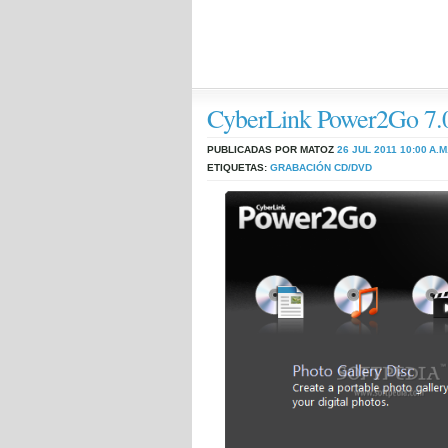
CyberLink Power2Go 7.
PUBLICADAS POR MATOZ
26 JUL 2011
10:00 A.M
ETIQUETAS:
GRABACIÓN CD/DVD