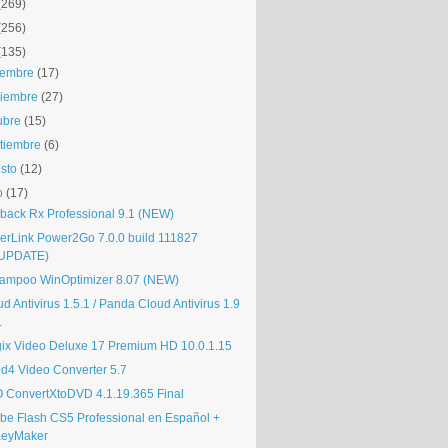
(269)
(256)
(135)
iembre
(17)
iembre
(27)
ubre
(15)
tiembre
(6)
sto
(12)
o
(17)
lback Rx Professional 9.1 (NEW)
erLink Power2Go 7.0.0 build 111827
UPDATE)
ampoo WinOptimizer 8.07 (NEW)
d Antivirus 1.5.1 / Panda Cloud Antivirus 1.9
.
ix Video Deluxe 17 Premium HD 10.0.1.15
d4 Video Converter 5.7
 ConvertXtoDVD 4.1.19.365 Final
be Flash CS5 Professional en Español +
eyMaker