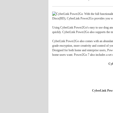
With the full functiona
Discs(BD), CyberLink Power2Go provides you with 
Using CyberLink Power2Go's easy to use drag and d
quickly. CyberLink Power2Go also supports the mos
CyberLink Power2Go also comes with an abundance of
grade encryption, more creativity and control of you
Designed for both home and enterprise users, Power
home users want. Power2Go 7 also includes a set of 
Cy
CyberLink Powe