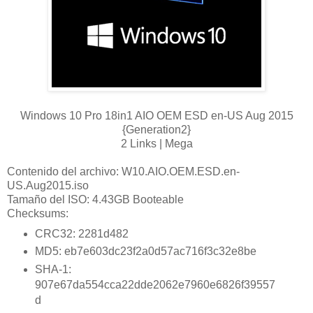
Windows 10 Pro 18in1 AIO OEM ESD en-US Aug 2015
{Generation2}
2 Links | Mega
Contenido del archivo:
W10.AIO.OEM.ESD.en-
US.Aug2015.iso
Tamaño del ISO: 4.43GB Booteable
Checksums:
CRC32: 2281d482
MD5: eb7e603dc23f2a0d57ac716f3c32e8be
SHA-1:
907e67da554cca22dde2062e7960e6826f39557
d