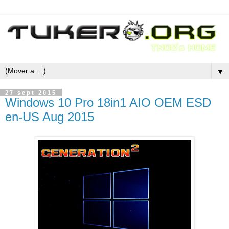
▼
27 sept 2015
Windows 10 Pro 18in1 AIO OEM ESD
en-US Aug 2015