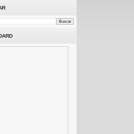
AR
OARD