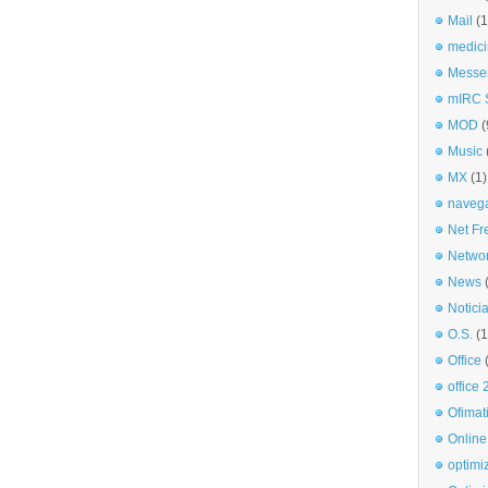
Mail
(1
medici
Messe
mIRC S
MOD
(
Music
MX
(1)
naveg
Net Fr
Netwo
News
Notici
O.S.
(1
Office
office
Ofimat
Online
optimi