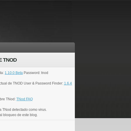
E TNOD
ta:
1.10.0 Beta
Password: tnod
actual de TNOD User & Password Finder:
1.6.4
bre TNod:
TNod FAQ
a TNod detectado como virus.
al bloqueo de este blog.