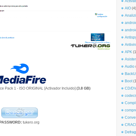
Activa
AIO
(4
Analiz
androi
androi
Antisp
Antivir
APK
(
Asiste
Audio
BackU
Boot
(
ce Pack 1 - ISO ORIGINAL [Activador Incluido]
(3.8 GB)
CD/DV
codec
Comple
compr
Conve
PASSWORD:
tukero.org
CRAC
Defra