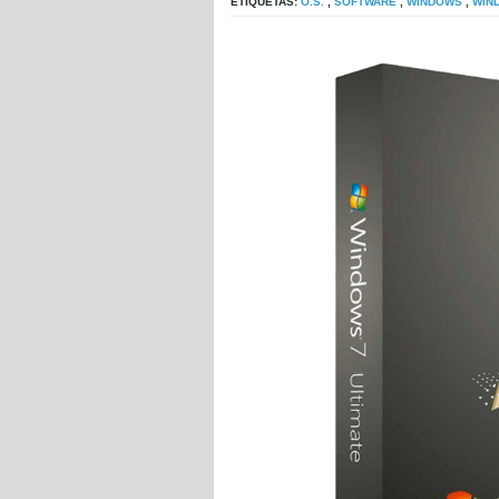
ETIQUETAS:
O.S.
,
SOFTWARE
,
WINDOWS
,
WIN