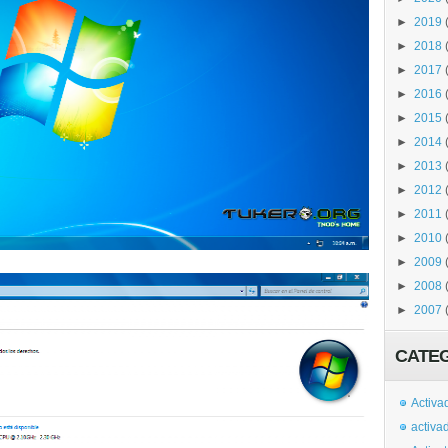
►
2019
►
2018
►
2017
►
2016
►
2015
►
2014
►
2013
►
2012
►
2011
►
2010
►
2009
►
2008
►
2007
CATE
Activa
activa