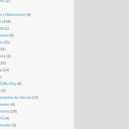
tors
(1)
)
is y Optimizacion
(8)
d
(418)
dd
(1)
yware
(6)
us
(31)
132)
ncia
(1)
(10)
p
(14)
1)
D/Blu-Ray
(6)
s
(3)
mentos de internet
(13)
esores
(4)
rsores
(29)
KS
(4)
gmenter
(3)