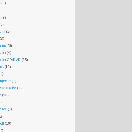
o
(1)
s
(9)
(5)
afía
(2)
(3)
inux
(6)
ción
(4)
ción CD/DVD
(85)
cs
(13)
(1)
njector
(1)
 y Diseño
(1)
t
(90)
3)
gers
(1)
1)
pdf
(10)
(7)