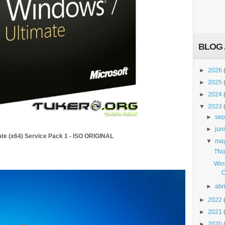
BLOG 
►
2026
►
2025
►
2024
▼
2023
►
sep
►
jun
te (x64) Service Pack 1 - ISO ORIGINAL
▼
ma
TNo
Win
O
►
abri
►
2022
►
2021
►
2020