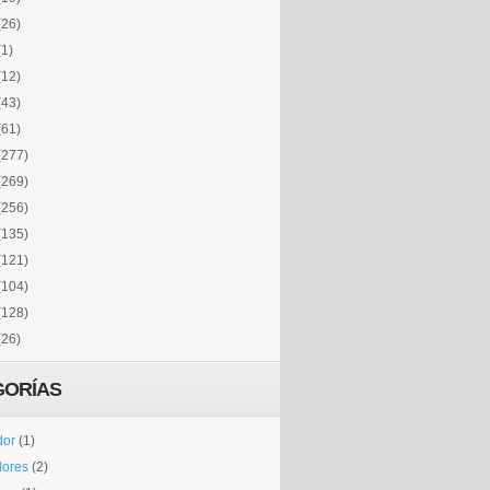
(26)
(1)
(12)
(43)
(61)
(277)
(269)
(256)
(135)
(121)
(104)
(128)
(26)
GORÍAS
dor
(1)
dores
(2)