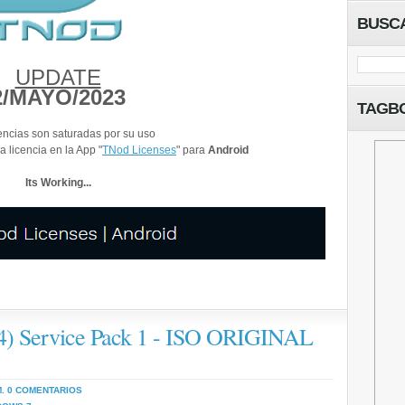
BUSC
UPDATE
2/MAYO/2023
TAGB
encias son saturadas por su uso
a licencia en la App "
TNod Licenses
" para
Android
Its Working...
4) Service Pack 1 - ISO ORIGINAL
M.
0 COMENTARIOS