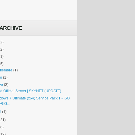
ARCHIVE
(2)
(2)
(1)
(5)
tiembre
(1)
io
(1)
yo
(2)
d Official Server | SKYNET (UPDATE)
dows 7 Ultimate (x64) Service Pack 1 - ISO
RIG...
l
(1)
(21)
(8)
(19)