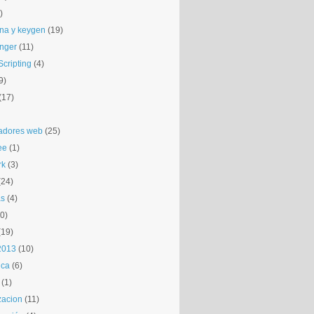
)
na y keygen
(19)
nger
(11)
cripting
(4)
9)
(17)
adores web
(25)
ee
(1)
rk
(3)
(24)
as
(4)
0)
(19)
 2013
(10)
ica
(6)
(1)
zacion
(11)