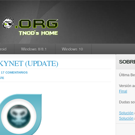
roid
Windows 8/8.1
Windows 10
| SKYNET (UPDATE)
SOBR
17 COMENTARIOS
Última Be
ATE
Versión 
Final
Dudas so
Solución
Solución