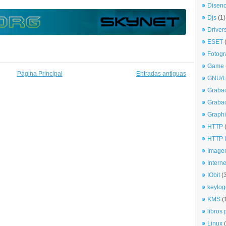
Disen
Djs
(1)
Driver
ESET
Fotogr
Game
Página Principal
Entradas antiguas
GNU/L
Graba
Graba
Graphi
HTTP
HTTP I
Imagen
Interne
IObit
(
keylog
KMS
(
libros 
Linux