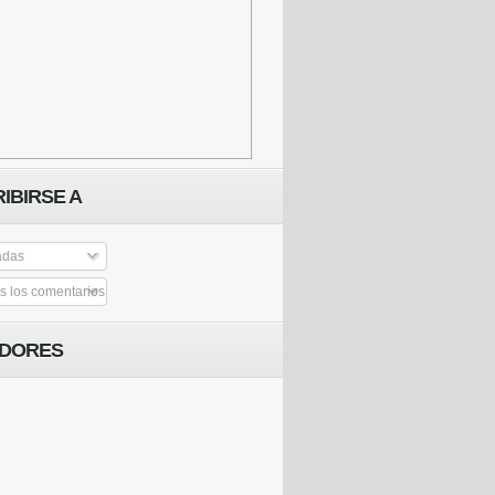
IBIRSE A
adas
 los comentarios
IDORES