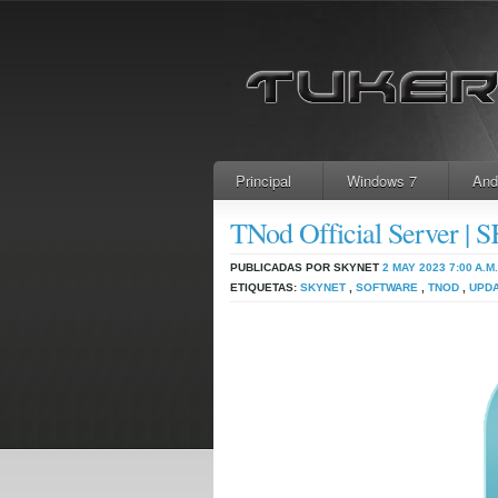
Principal
Windows 7
And
TNod Official Server 
PUBLICADAS POR SKYNET
2 MAY 2023
7:00 A.M.
ETIQUETAS:
SKYNET
,
SOFTWARE
,
TNOD
,
UPD