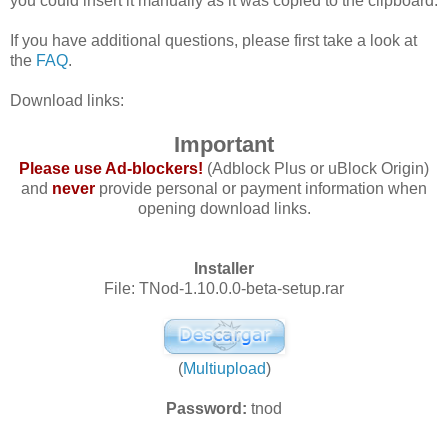
you could insert it manually as it was copied to the clipboard.
If you have additional questions, please first take a look at
the
FAQ
.
Download links:
Important
Please use Ad-blockers!
(Adblock Plus or uBlock Origin)
and
never
provide personal or payment information when
opening download links.
Installer
File: TNod-1.10.0.0-beta-setup.rar
(
Multiupload
)
Password:
tnod