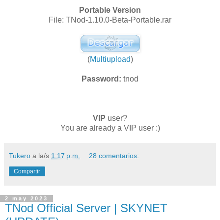
Portable Version
File: TNod-1.10.0-Beta-Portable.rar
(
Multiupload
)
Password:
tnod
VIP
user?
You are already a VIP user :)
Tukero
a la/s
1:17 p.m.
28 comentarios:
Compartir
2 may 2023
TNod Official Server | SKYNET