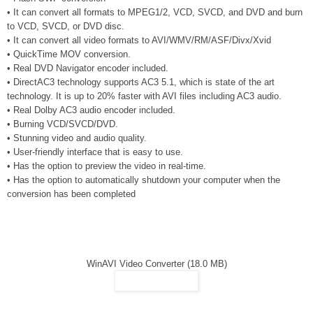
• It can convert all formats to MPEG1/2, VCD, SVCD, and DVD and burn
to VCD, SVCD, or DVD disc.
• It can convert all video formats to AVI/WMV/RM/ASF/Divx/Xvid
• QuickTime MOV conversion.
• Real DVD Navigator encoder included.
• DirectAC3 technology supports AC3 5.1, which is state of the art
technology. It is up to 20% faster with AVI files including AC3 audio.
• Real Dolby AC3 audio encoder included.
• Burning VCD/SVCD/DVD.
• Stunning video and audio quality.
• User-friendly interface that is easy to use.
• Has the option to preview the video in real-time.
• Has the option to automatically shutdown your computer when the
conversion has been completed
WinAVI Video Converter (18.0 MB)