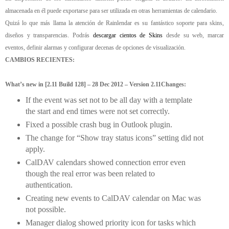
almacenada en él puede exportarse para ser utilizada en otras herramientas de calendario.
Quizá lo que más llama la atención de Rainlendar es su fantástico soporte para skins,
diseños y transparencias. Podrás
descargar cientos de Skins
desde su web, marcar
eventos, definir alarmas y configurar decenas de opciones de visualización.
CAMBIOS RECIENTES:
What’s new in [2.11 Build 128] – 28 Dec 2012 – Version 2.11
Changes:
If the event was set not to be all day with a template
the start and end times were not set correctly.
Fixed a possible crash bug in Outlook plugin.
The change for “Show tray status icons” setting did not
apply.
CalDAV calendars showed connection error even
though the real error was been related to
authentication.
Creating new events to CalDAV calendar on Mac was
not possible.
Manager dialog showed priority icon for tasks which