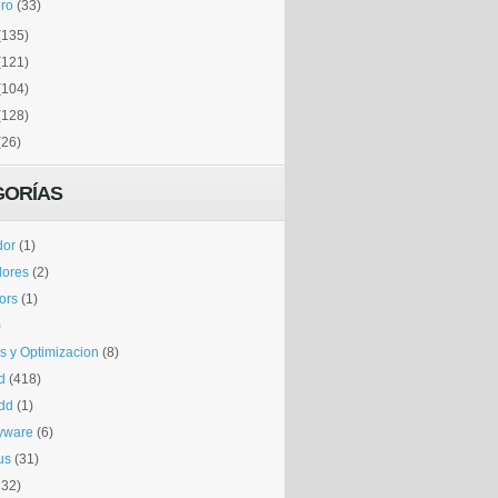
ro
(33)
(135)
(121)
(104)
(128)
(26)
GORÍAS
dor
(1)
dores
(2)
tors
(1)
)
is y Optimizacion
(8)
d
(418)
dd
(1)
yware
(6)
us
(31)
132)