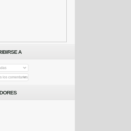
IBIRSE A
adas
 los comentarios
IDORES