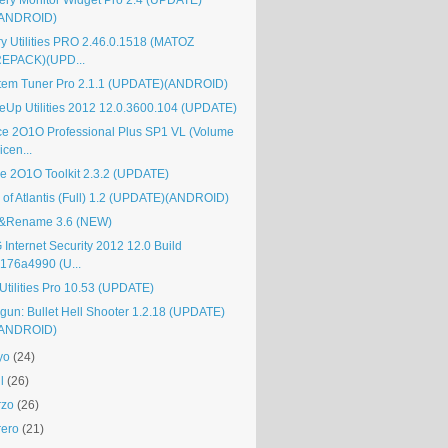
tery Monitor Widget Pro 2.4 (UPDATE)
(ANDROID)
ry Utilities PRO 2.46.0.1518 (MATOZ
EPACK)(UPD...
tem Tuner Pro 2.1.1 (UPDATE)(ANDROID)
eUp Utilities 2012 12.0.3600.104 (UPDATE)
ice 2O1O Professional Plus SP1 VL (Volume
icen...
ice 2O1O Toolkit 2.3.2 (UPDATE)
l of Atlantis (Full) 1.2 (UPDATE)(ANDROID)
&Rename 3.6 (NEW)
 Internet Security 2012 12.0 Build
176a4990 (U...
Utilities Pro 10.53 (UPDATE)
gun: Bullet Hell Shooter 1.2.18 (UPDATE)
(ANDROID)
yo
(24)
l
(26)
rzo
(26)
rero
(21)