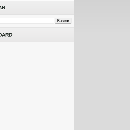
AR
OARD