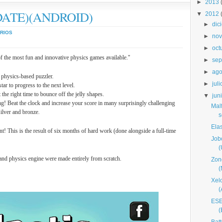
►
2013
(UPDATE)(ANDROID)
▼
2012
►
dic
RIOS
►
nov
►
oct
of the most fun and innovative physics games available."
►
sep
►
ago
 physics-based puzzler.
►
juli
tar to progress to the next level.
t the right time to bounce off the jelly shapes.
▼
jun
ng! Beat the clock and increase your score in many surprisingly challenging
Mal
silver and bronze.
s
Ela
 This is the result of six months of hard work (done alongside a full-time
Job
(
 and physics engine were made entirely from scratch.
Zon
Xel
ESE
(