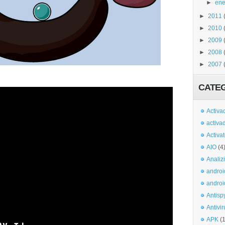
►
ene
►
2011
►
2010
►
2009
►
2008
►
2007
CATE
Activa
activa
Activa
AIO
(4
Analiz
androi
androi
Antisp
Antivir
APK
(