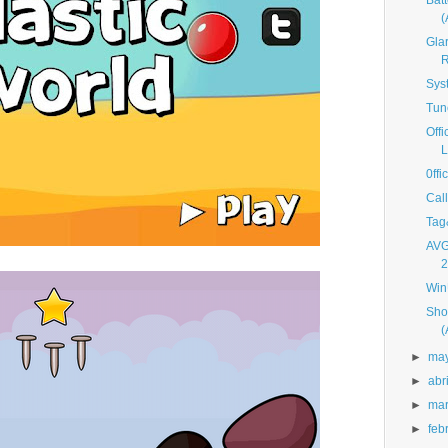
Bat
Gla
R
Sys
Tun
Off
L
0ff
Cal
Tag
AVG
2
Win
Sho
►
ma
►
abri
►
ma
►
feb