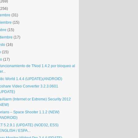
(269)
(256)
iembre
(31)
iembre
(15)
ubre
(15)
tiembre
(17)
sto
(16)
o
(15)
io
(17)
funcionamiento de TNod 1.4.2 por bloqueo al
er...
stic World 1.4.4 (UPDATE)(ANDROID)
oshare Video Converter 3.2.3.0601
UPDATE)
eAlarm (Internet or Extreme) Security 2012
(NEW)
orians – Space Shooter 1.1.2 (NEW)
(ANDROID)
T 5.2.9.1 (UPDATE) (NOD32, ESS)
ENGLISH / ESPA...