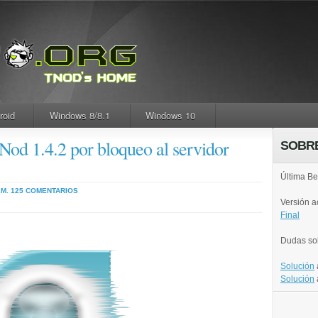
roid
Windows 8/8.1
Windows 10
od 1.4.2 por bloqueo al servidor
SOBR
Última Be
.M.
125 COMENTARIOS
Versión 
Final
Dudas so
Solución
Solución