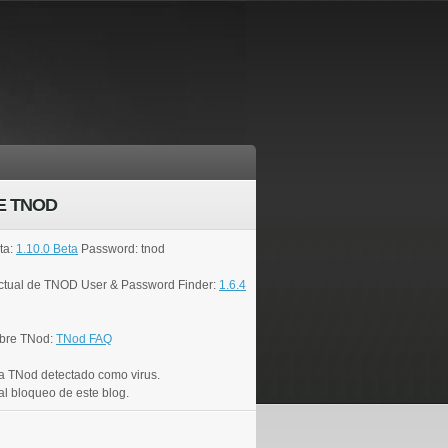
E TNOD
ta:
1.10.0 Beta
Password: tnod
actual de TNOD User & Password Finder:
1.6.4
bre TNod:
TNod FAQ
a TNod detectado como virus.
al bloqueo de este blog.