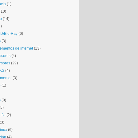
ncia
(1)
(10)
p
(14)
1)
D/Blu-Ray
(6)
s
(3)
mentos de internet
(13)
esores
(4)
rsores
(29)
KS
(4)
gmenter
(3)
o
(1)
s
(9)
(5)
afía
(2)
(3)
inux
(6)
ción
(4)