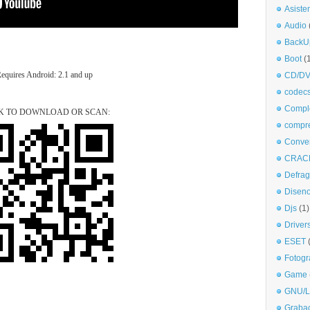
Asiste
Audio
BackU
Boot
(
equires Android: 2.1 and up
CD/DV
codec
Comple
K TO DOWNLOAD OR SCAN:
compr
Conve
CRAC
Defra
Disen
Djs
(1)
Driver
ESET
Fotogr
Game
GNU/L
Graba