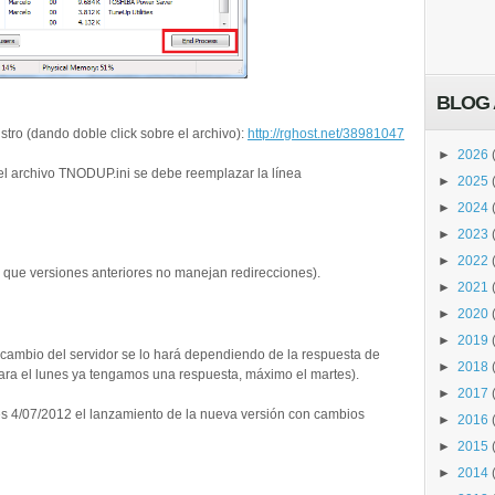
BLOG 
stro (dando doble click sobre el archivo):
http://rghost.net/38981047
►
2026
 el archivo TNODUP.ini se debe reemplazar la línea
►
2025
►
2024
►
2023
►
2022
ya que versiones anteriores no manejan redirecciones).
►
2021
►
2020
►
2019
 cambio del servidor se lo hará dependiendo de la respuesta de
►
2018
ara el lunes ya tengamos una respuesta, máximo el martes).
►
2017
es 4/07/2012 el lanzamiento de la nueva versión con cambios
►
2016
►
2015
►
2014