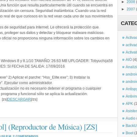
►
2008
Una función que resulta particularmente útil cuando se encuentra en
►
2007
lización sin censura. Seguridad inalámbrica: Cuando usa la red
go real de que curiosos en la red vean cada uno de sus movimientos
CATE
s de seguridad para Internet. Le ofrecerá la protección que
as, proteger sus datos y detectar y bloquear malware malicioso.
Activa
o oficial no proporciona ninguna información sobre los cambios en
activa
Activa
AIO
(4
/ Windows 8 y 8.1/10 TAMAÑO: 26.63 MB UPLOADER: Tobyuchija58
S: SI FECHA DE SALIDA: 17/09/2016
Analiz
androi
exe” 2) Aplicar el parche: “Hss_Elite.exe”; 3) Instalar la
androi
”. Ejecutar como administrador.
actualización no es necesario detener el programa o cualquier
Antisp
l programa y funcional sólo se aplica la actualización.
Antivir
[zs]
DESCARGAR
[/zs]
APK
(
Asiste
Audio
l] (Reproductor de Música) [ZS]
BackU
Boot
(
3:00 P.M.
2 COMENTARIOS