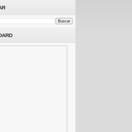
AR
OARD