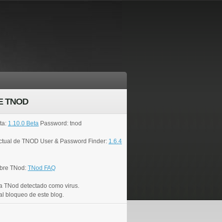
E TNOD
ta:
1.10.0 Beta
Password: tnod
actual de TNOD User & Password Finder:
1.6.4
bre TNod:
TNod FAQ
a TNod detectado como virus.
al bloqueo de este blog.