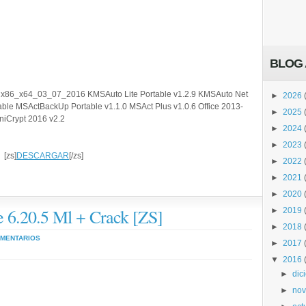
BLOG 
.2 x86_x64_03_07_2016
KMSAuto Lite Portable v1.2.9
KMSAuto Net
►
2026
able
MSActBackUp Portable v1.1.0
MSAct Plus v1.0.6
Office 2013-
►
2025
niCrypt 2016 v2.2
►
2024
►
2023
[zs]
DESCARGAR
[/zs]
►
2022
►
2021
►
2020
e 6.20.5 Ml + Crack [ZS]
►
2019
►
2018
OMENTARIOS
►
2017
▼
2016
►
dic
►
nov