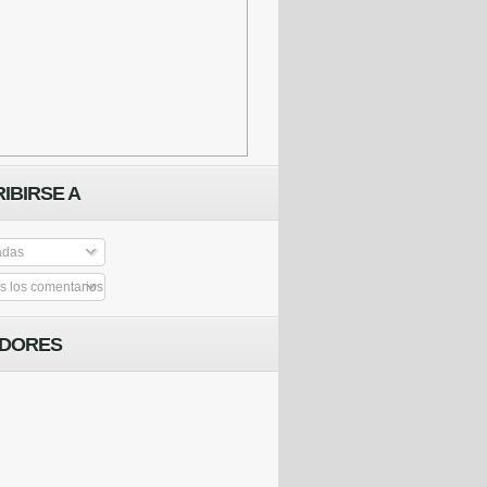
IBIRSE A
adas
 los comentarios
IDORES