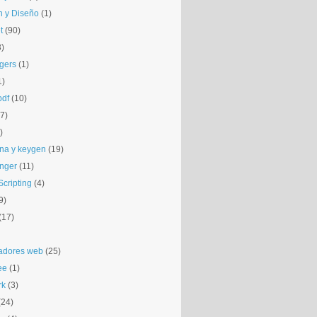
 y Diseño
(1)
t
(90)
3)
gers
(1)
1)
pdf
(10)
(7)
)
na y keygen
(19)
nger
(11)
cripting
(4)
9)
(17)
adores web
(25)
ee
(1)
rk
(3)
(24)