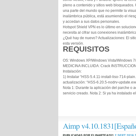
pleno a contenido y sitios web bloqueados. 
una parte del mundo que no permite la visua
inalámbrica pública, está asumiendo el ries
y accedan a sus datos personales.
Hotspot Shield VPN es lo último en solucione
necesita al cifrar sus conexiones inalámbric
¿Qué hay de nuevo? Actualizaciones: El siti
esta versión.
REQUISITOS
OS: Windows XP/Windows Vista/Windows 7
MEDICINA INCLUIDA: Crack INSTRUCCIONE
Instalación:
1) Instalar “HSS-5.4.11-install-liso-714-plain.
actualización: “HSS-6.20.5-nodrv-update.exe
Nota 1: Durante la aplicación del parche o 
servicio creado. Nota 2: Si ya ha instalado e
Aimp v4.10.1831[Españo
PUBLICADAS POR ELINARTEA201
2 SEPT 2016