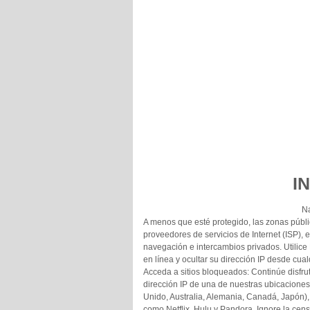
I
N
A menos que esté protegido, las zonas públi
proveedores de servicios de Internet (ISP), 
navegación e intercambios privados. Utilice
en línea y ocultar su dirección IP desde cua
Acceda a sitios bloqueados: Continúe disfrut
dirección IP de una de nuestras ubicaciones
Unido, Australia, Alemania, Canadá, Japón), 
como Netflix, Hulu y Pandora. Ignore la cens