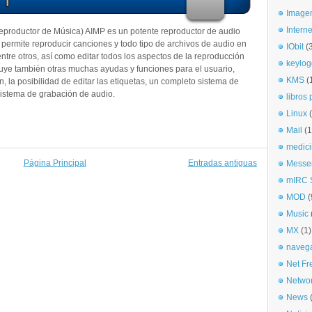
Imagen
Interne
eproductor de Música) AIMP es un potente reproductor de audio
 permite reproducir canciones y todo tipo de archivos de audio en
IObit
(
re otros, así como editar todos los aspectos de la reproducción
keylog
luye también otras muchas ayudas y funciones para el usuario,
KMS
(
 la posibilidad de editar las etiquetas, un completo sistema de
 sistema de grabación de audio.
libros 
Linux
Mail
(1
medici
Página Principal
Entradas antiguas
Messe
mIRC S
MOD
(
Music
MX
(1)
naveg
Net Fr
Netwo
News