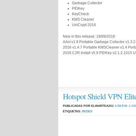
Garbage Collector
PIDKey
KeyCheck
KMS Cleaner
UniCrypt 2016
New in this release: 19/09/2016
AAct v1.9 Portable
Garbage Collector v1.3
2016 v1.4.7 Portable
KMSCleaner v1.4 Port
2016 C2R Install v5.9
PIDKey v2.1.2.1015
U
Hotspot Shield VPN Elit
PUBLICADAS POR ELINARTEA201
3:58 P.M.
1 C
ETIQUETAS:
REDES