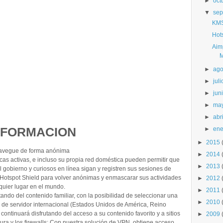
►
oct
▼
sep
KMS
Hots
Aim
M
►
ago
►
juli
►
jun
►
ma
►
abri
NFORMACION
►
ene
►
2015
avegue de forma anónima
►
2014
cas activas, e incluso su propia red doméstica pueden permitir que
►
2013
el gobierno y curiosos en línea sigan y registren sus sesiones de
 Hotspot Shield para volver anónimas y enmascarar sus actividades
►
2012
lquier lugar en el mundo.
►
2011
ando del contenido familiar, con la posibilidad de seleccionar una
►
2010
 de servidor internacional (Estados Unidos de América, Reino
continuará disfrutando del acceso a su contenido favorito y a sitios
►
2009
ura y los firewalls: Con nuestra solución de VPN, obtiene acceso