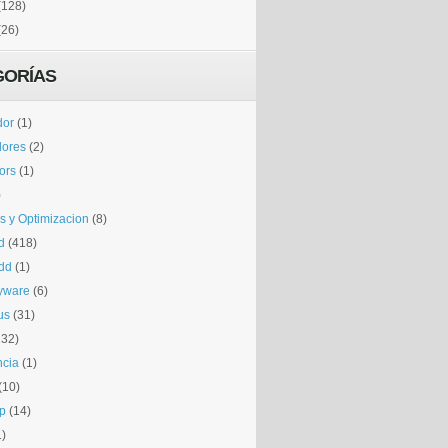
(128)
(26)
GORÍAS
dor
(1)
dores
(2)
tors
(1)
)
is y Optimizacion
(8)
d
(418)
dd
(1)
yware
(6)
us
(31)
132)
ncia
(1)
(10)
p
(14)
1)