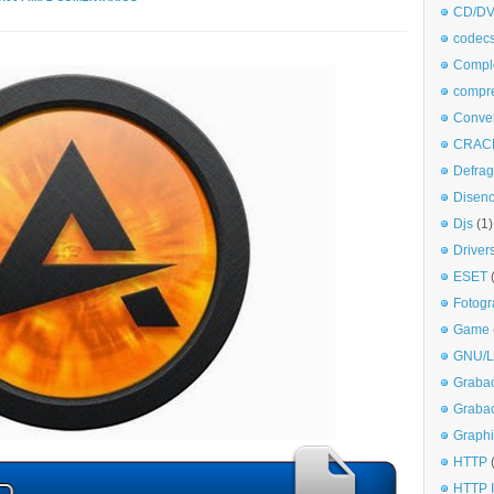
CD/DV
codec
Comple
compr
Conve
CRAC
Defra
Disen
Djs
(1)
Driver
ESET
Fotogr
Game
GNU/L
Graba
Graba
Graphi
HTTP
HTTP I