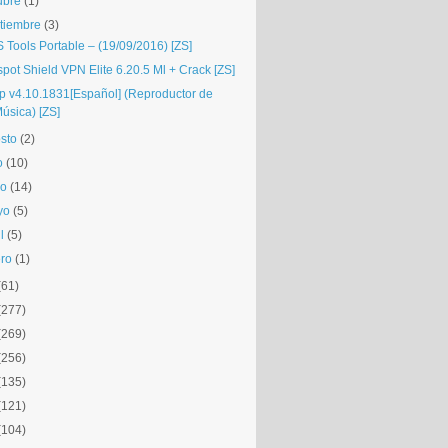
ubre
(1)
tiembre
(3)
 Tools Portable – (19/09/2016) [ZS]
pot Shield VPN Elite 6.20.5 Ml + Crack [ZS]
p v4.10.1831[Español] (Reproductor de
úsica) [ZS]
sto
(2)
o
(10)
io
(14)
yo
(5)
l
(5)
ro
(1)
(61)
(277)
(269)
(256)
(135)
(121)
(104)