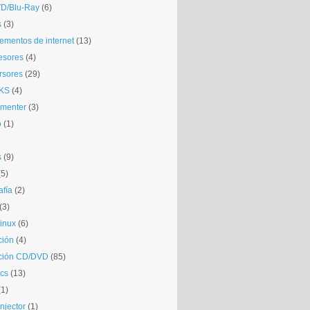
D/Blu-Ray
(6)
s
(3)
mentos de internet
(13)
esores
(4)
rsores
(29)
KS
(4)
gmenter
(3)
o
(1)
s
(9)
(5)
afía
(2)
(3)
inux
(6)
ción
(4)
ción CD/DVD
(85)
cs
(13)
(1)
njector
(1)