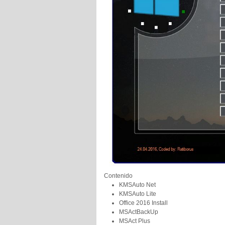
Contenido
KMSAuto Net
KMSAuto Lite
Office 2016 Install
MSActBackUp
MSAct Plus