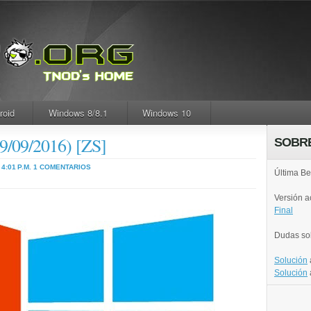
roid
Windows 8/8.1
Windows 10
9/09/2016) [ZS]
SOBR
4:01 P.M.
1 COMENTARIOS
Última Be
Versión 
Final
Dudas so
Solución
Solución