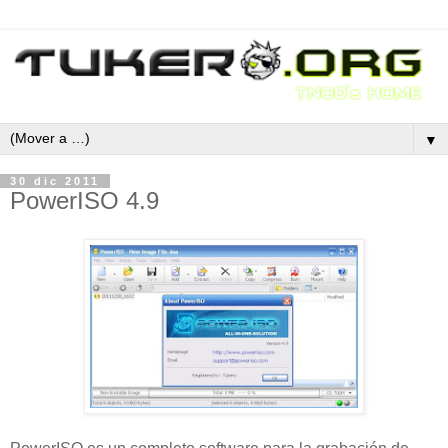
▼
30 dic 2011
PowerISO 4.9