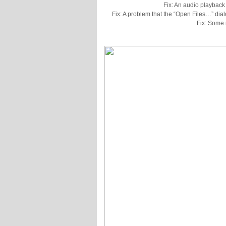
Fix: An audio playback
Fix: A problem that the “Open Files…” dial
Fix: Some