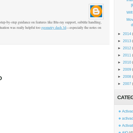
Int
[
Wifi
Mov
 step‑by‑step guidance on features like Blu‑ray support, subtitle handling,
d
uation was really helpful too
geometry dash 3d
—especially the notes on
►
2014
►
2013
►
2012
►
2011
►
2010
►
2009
►
2008
O
►
2007
CATE
Activa
activa
Activa
AIO
(4