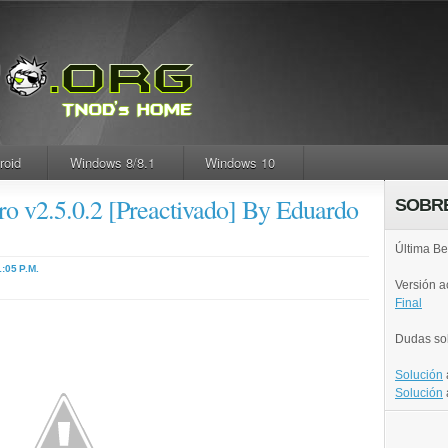
roid
Windows 8/8.1
Windows 10
o v2.5.0.2 [Preactivado] By Eduardo
SOBR
Última Be
1:05 P.M.
Versión 
Final
Dudas so
Solución
Solución