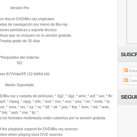
Versión Pro
e discos DVD/Blu-ray originales
etas de navegación por menú de Blu-ray
iones periódicas y soporte técnico
ticas que se incluyen en la versión gratuita.
Prueba gratis de 30 días
SUSCR
*Requisitos del sistema:
SO:
Entr
s 8/7/Vista/XP (32-bit/64-bit)
Come
Medio Soportado
lu-ray y carpeta de películas; *.3g2; *.3gp; *.amv; *.asf; *.avi; *.flv;
SEGU
p4; *.mpeg; *.mpg; *.mts; *.mxf; *.nsv; *.nuv; *.pss; *.rm; *.rmvb; *.ts;
; *.oma; *.iss; *.xa; *.ra; *.bfi; *.str; *.pss; *.thp; *.4xm; *.vid; *.wve;
*.bik; *.aob; *.nsv; *.tp; *.
 los formatos multimedia están cubiertos por la versión gratuita.
 the playback support for DVD/Blu-ray sources.
problem when playing back DVD sources.