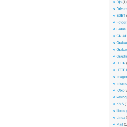
Djs
(1)
Driver
ESET
Fotogr
Game
GNU/L
Graba
Graba
Graphi
HTTP
HTTP I
Imagen
Interne
IObit
(
keylog
KMS
(
libros 
Linux
Mail
(1