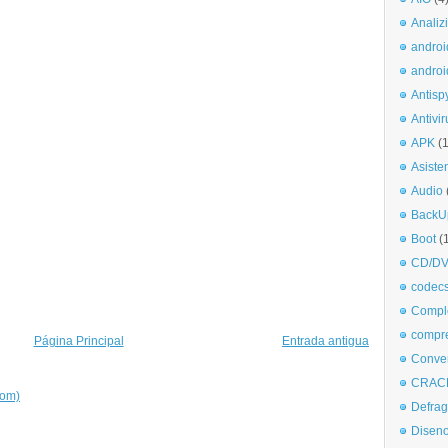
Analiz
androi
androi
Antisp
Antivir
APK
(
Asiste
Audio
BackU
Boot
(
CD/DV
codec
Comple
compr
Página Principal
Entrada antigua
Conve
CRAC
tom)
Defra
Disen