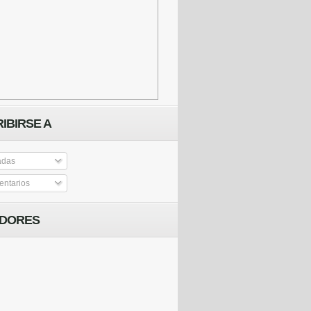
IBIRSE A
adas
ntarios
IDORES