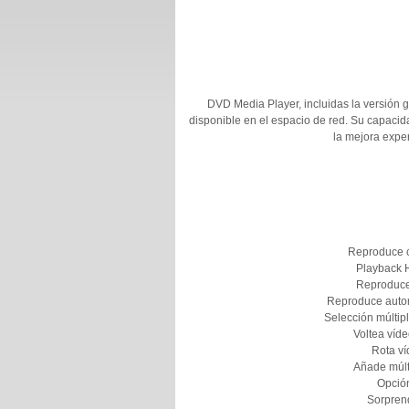
DVD Media Player, incluidas la versión gr
disponible en el espacio de red. Su capacid
la mejora exper
Reproduce c
Playback 
Reproduce 
Reproduce autom
Selección múlti
Voltea víd
Rota ví
Añade múlti
Opción
Sorprend