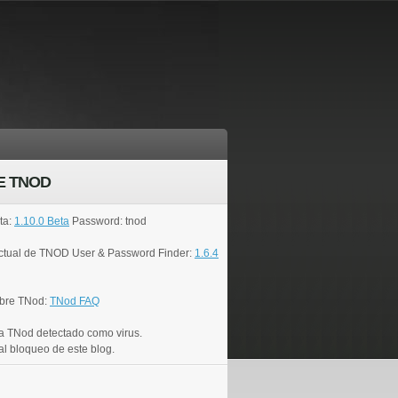
E TNOD
ta:
1.10.0 Beta
Password: tnod
actual de TNOD User & Password Finder:
1.6.4
bre TNod:
TNod FAQ
a TNod detectado como virus.
al bloqueo de este blog.