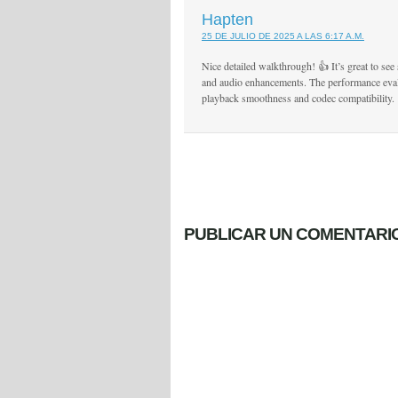
Hapten
25 DE JULIO DE 2025 A LAS 6:17 A.M.
Nice detailed walkthrough! 👍 It’s great to see
and audio enhancements. The performance eval
playback smoothness and codec compatibility.
PUBLICAR UN COMENTARI