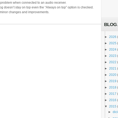
 problem when connected to an audio receiver.
og doesn’t stay on top even the “Always on top” option is checked.
 minor changes and improvements.
BLOG 
►
2026
►
2025
►
2024
►
2023
►
2022
►
2021
►
2020
►
2019
►
2018
►
2017
►
2016
▼
2015
►
dic