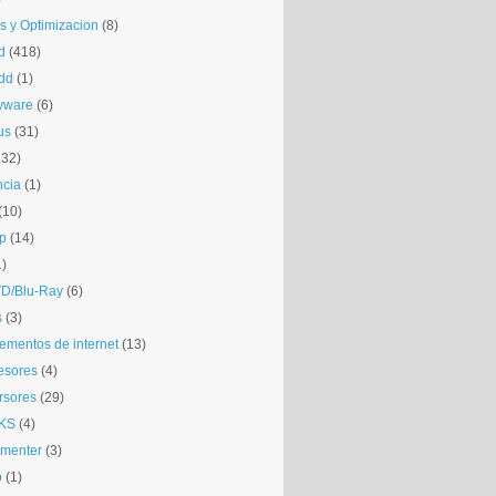
is y Optimizacion
(8)
d
(418)
dd
(1)
yware
(6)
us
(31)
132)
ncia
(1)
(10)
p
(14)
1)
D/Blu-Ray
(6)
s
(3)
mentos de internet
(13)
esores
(4)
rsores
(29)
KS
(4)
gmenter
(3)
o
(1)