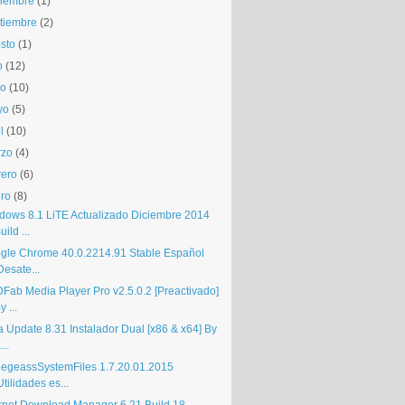
iembre
(1)
tiembre
(2)
sto
(1)
o
(12)
io
(10)
yo
(5)
l
(10)
rzo
(4)
rero
(6)
ro
(8)
dows 8.1 LiTE Actualizado Diciembre 2014
uild ...
gle Chrome 40.0.2214.91 Stable Español
Desate...
Fab Media Player Pro v2.5.0.2 [Preactivado]
y ...
a Update 8.31 Instalador Dual [x86 & x64] By
...
egeassSystemFiles 1.7.20.01.2015
Utilidades es...