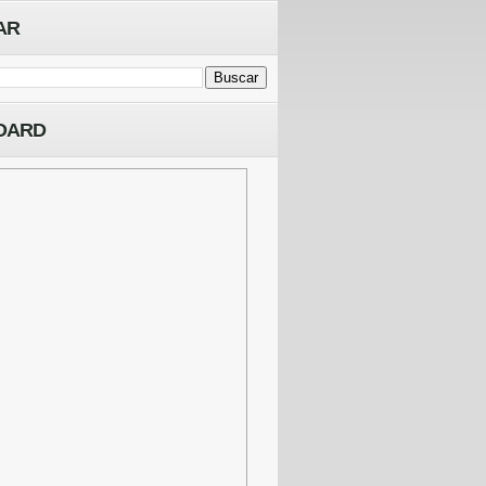
AR
OARD