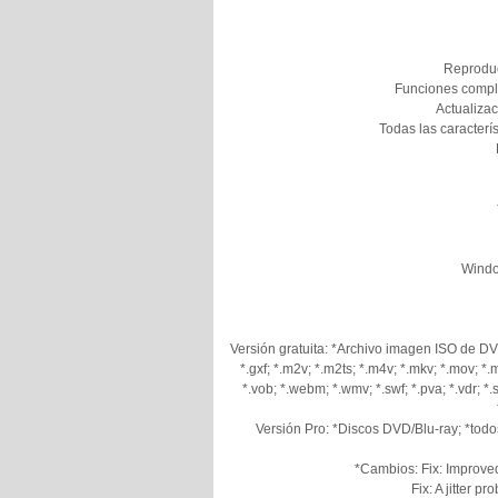
Reproduc
Funciones compl
Actualizac
Todas las caracterís
Window
Versión gratuita: *Archivo imagen ISO de DVD/B
*.gxf; *.m2v; *.m2ts; *.m4v; *.mkv; *.mov; *.m
*.vob; *.webm; *.wmv; *.swf; *.pva; *.vdr; *.son
Versión Pro: *Discos DVD/Blu-ray; *todos
*Cambios: Fix: Improved
Fix: A jitter 