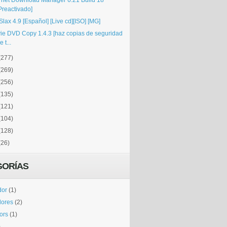
ernet Download Manager 6.21 Build 18
Preactivado]
Slax 4.9 [Español] [Live cd][ISO] [MG]
ie DVD Copy 1.4.3 [haz copias de seguridad
e t...
(277)
(269)
(256)
(135)
(121)
(104)
(128)
(26)
GORÍAS
dor
(1)
dores
(2)
tors
(1)
)