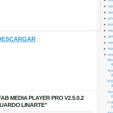
►
nov
►
sep
►
ago
►
juli
►
jun
►
ma
►
abri
DESCARGAR
►
ma
►
feb
▼
ene
Win
B
Goo
[
DVD
B
Jav
AB MEDIA PLAYER PRO V2.5.0.2
E
Cod
DUARDO LINARTE"
[