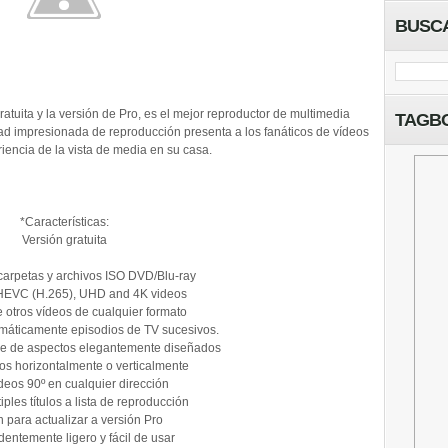
BUSC
atuita y la versión de Pro, es el mejor reproductor de multimedia
TAGB
ad impresionada de reproducción presenta a los fanáticos de vídeos
iencia de la vista de media en su casa.
*Características:
Versión gratuita
arpetas y archivos ISO DVD/Blu-ray
HEVC (H.265), UHD and 4K videos
otros vídeos de cualquier formato
áticamente episodios de TV sucesivos.
ple de aspectos elegantemente diseñados
eos horizontalmente o verticalmente
deos 90º en cualquier dirección
ples títulos a lista de reproducción
 para actualizar a versión Pro
entemente ligero y fácil de usar