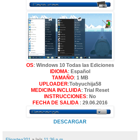
OS
: Windows 10 Todas las Ediciones
IDIOMA
: Español
TAMAÑO
: 1 MB
UPLOADER
:Tobyuchija58
MEDICINA INCLUIDA
: Trial Reset
INSTRUCCIONES
: No
FECHA DE SALIDA
: 29.06.2016
DESCARGAR
Elinartea201
a la/s
11:36 p.m.