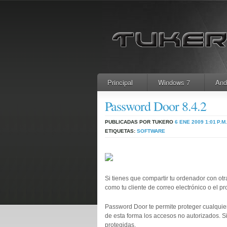
Principal
Windows 7
And
Password Door 8.4.2
PUBLICADAS POR TUKERO
6 ENE 2009
1:01 P.M.
ETIQUETAS:
SOFTWARE
Si tienes que compartir tu ordenador con otr
como tu cliente de correo electrónico o el 
Password Door te permite proteger cualquie
de esta forma los accesos no autorizados. Si
protegidas.