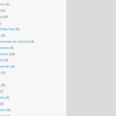
ncia
(1)
(10)
p
(14)
1)
D/Blu-Ray
(6)
s
(3)
mentos de internet
(13)
esores
(4)
rsores
(29)
KS
(4)
gmenter
(3)
o
(1)
s
(9)
(5)
afía
(2)
(3)
inux
(6)