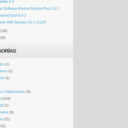
toMix 5.3
el Software Resize Pictures Plus 3.2.2
sword Door 8.4.2
hink SWF Quicker 3.0.1.71120
(128)
(26)
GORÍAS
dor
(1)
dores
(2)
tors
(1)
)
is y Optimizacion
(8)
d
(418)
dd
(1)
yware
(6)
us
(31)
132)