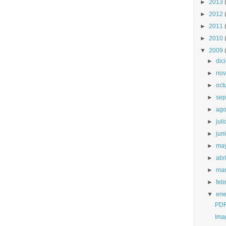
►
2013
►
2012
►
2011
►
2010
▼
2009
►
dic
►
nov
►
oct
►
sep
►
ago
►
juli
►
jun
►
ma
►
abri
►
ma
►
feb
▼
ene
PDFZ
Ima