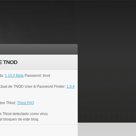
E TNOD
ta:
1.10.0 Beta
Password: tnod
actual de TNOD User & Password Finder:
1.6.4
bre TNod:
TNod FAQ
a TNod detectado como virus.
al bloqueo de este blog.