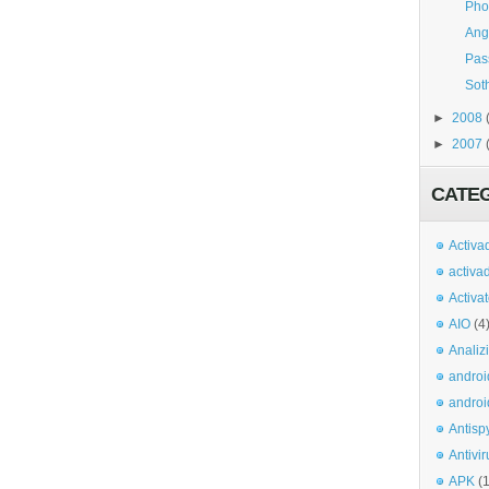
Pho
Ang
Pas
Sot
►
2008
►
2007
CATE
Activa
activa
Activa
AIO
(4
Analiz
androi
androi
Antisp
Antivir
APK
(