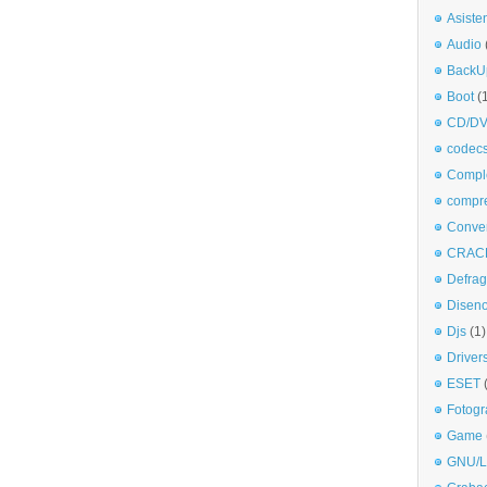
Asiste
Audio
BackU
Boot
(
CD/DV
codec
Comple
compr
Conve
CRAC
Defra
Disen
Djs
(1)
Driver
ESET
Fotogr
Game
GNU/L