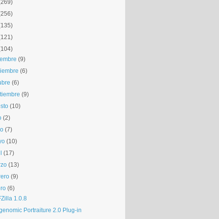
(269)
(256)
(135)
(121)
(104)
iembre
(9)
iembre
(6)
ubre
(6)
tiembre
(9)
sto
(10)
o
(2)
io
(7)
yo
(10)
l
(17)
rzo
(13)
rero
(9)
ro
(6)
illa 1.0.8
genomic Portraiture 2.0 Plug-in