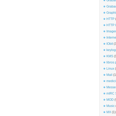
Graba
Graba
Graphi
HTTP
HTTP I
Imagen
Interne
IObit
(
keylog
KMS
(
libros 
Linux
Mail
(1
medici
Messe
mIRC S
MOD
(
Music
MX
(1)