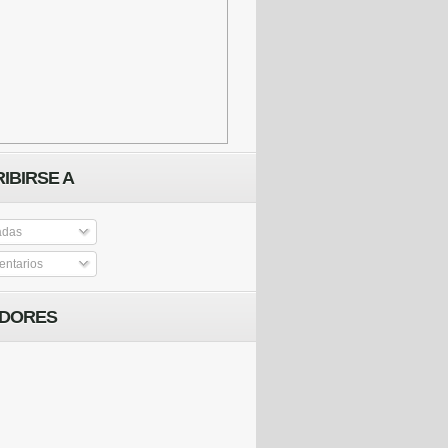
IBIRSE A
adas
ntarios
IDORES