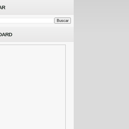
AR
OARD