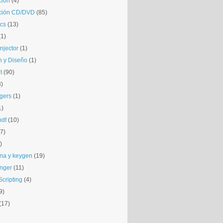
ción
(4)
ción CD/DVD
(85)
cs
(13)
(1)
njector
(1)
 y Diseño
(1)
t
(90)
3)
gers
(1)
1)
pdf
(10)
(7)
)
na y keygen
(19)
nger
(11)
cripting
(4)
9)
(17)