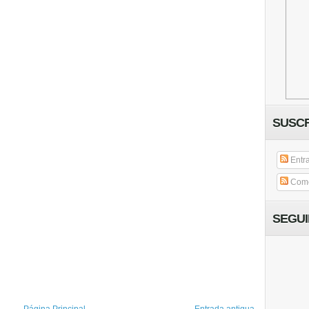
SUSCR
Entr
Come
SEGU