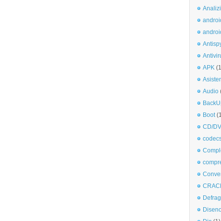
Analiz
androi
androi
Antisp
Antivir
APK
(
Asiste
Audio
BackU
Boot
(
CD/DV
codec
Comple
compr
Conve
CRAC
Defra
Disen