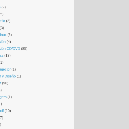
s
(9)
(5)
afía
(2)
(3)
inux
(6)
ción
(4)
ción CD/DVD
(85)
cs
(13)
(1)
njector
(1)
 y Diseño
(1)
t
(90)
3)
gers
(1)
1)
pdf
(10)
(7)
)