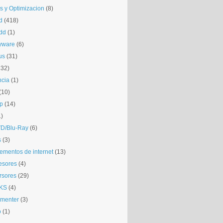
is y Optimizacion
(8)
d
(418)
dd
(1)
yware
(6)
us
(31)
132)
ncia
(1)
(10)
p
(14)
1)
D/Blu-Ray
(6)
s
(3)
mentos de internet
(13)
esores
(4)
rsores
(29)
KS
(4)
gmenter
(3)
o
(1)