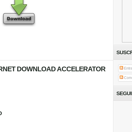
SUSCR
TERNET DOWNLOAD ACCELERATOR
Entr
Come
SEGU
O