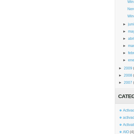
Win
Ner
Win
►
jun
►
ma
►
abri
►
ma
►
feb
►
ene
►
2009
►
2008
►
2007
CATE
Activa
activa
Activa
AIO
(4