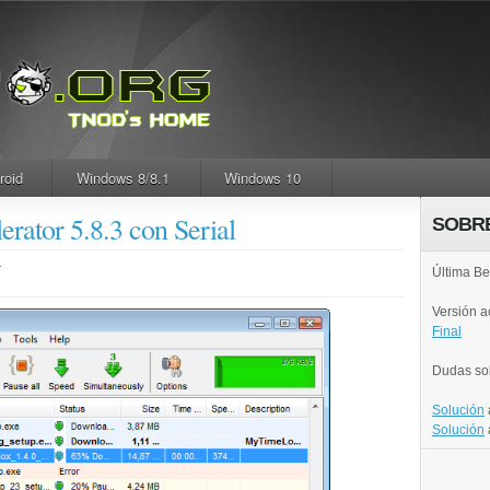
roid
Windows 8/8.1
Windows 10
rator 5.8.3 con Serial
SOBR
.
Última Be
Versión 
Final
Dudas so
Solución
Solución