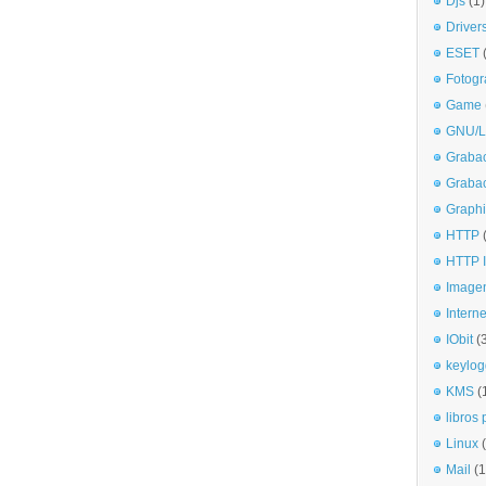
Djs
(1)
Driver
ESET
Fotogr
Game
GNU/L
Graba
Graba
Graphi
HTTP
HTTP I
Imagen
Interne
IObit
(
keylog
KMS
(
libros 
Linux
Mail
(1