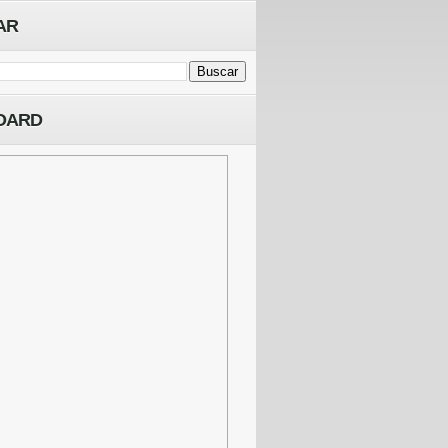
AR
OARD