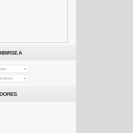
IBIRSE A
adas
ntarios
IDORES