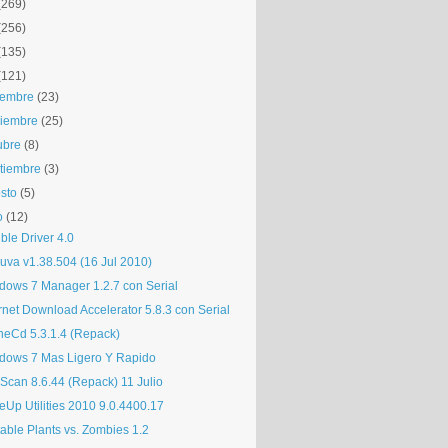
(269)
(256)
(135)
(121)
iembre
(23)
iembre
(25)
ubre
(8)
tiembre
(3)
sto
(5)
o
(12)
ble Driver 4.0
uva v1.38.504 (16 Jul 2010)
dows 7 Manager 1.2.7 con Serial
rnet Download Accelerator 5.8.3 con Serial
neCd 5.3.1.4 (Repack)
dows 7 Mas Ligero Y Rapido
Scan 8.6.44 (Repack) 11 Julio
eUp Utilities 2010 9.0.4400.17
table Plants vs. Zombies 1.2