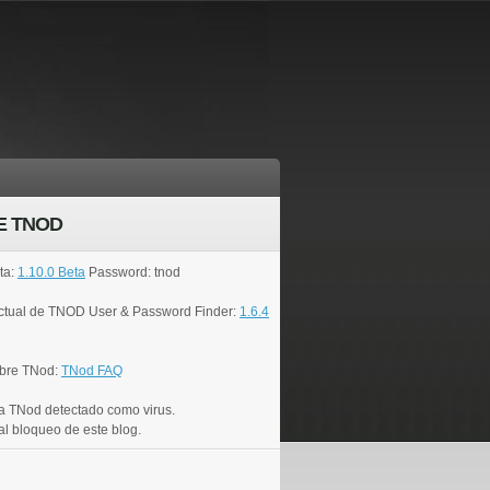
E TNOD
ta:
1.10.0 Beta
Password: tnod
actual de TNOD User & Password Finder:
1.6.4
bre TNod:
TNod FAQ
a TNod detectado como virus.
al bloqueo de este blog.