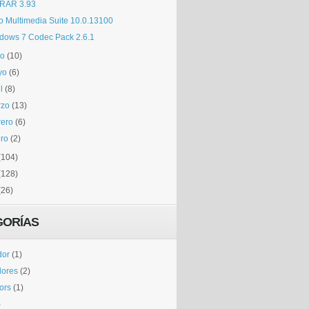
RAR 3.93
o Multimedia Suite 10.0.13100
dows 7 Codec Pack 2.6.1
io
(10)
yo
(6)
l
(8)
rzo
(13)
rero
(6)
ro
(2)
(104)
(128)
(26)
GORÍAS
dor
(1)
dores
(2)
tors
(1)
)