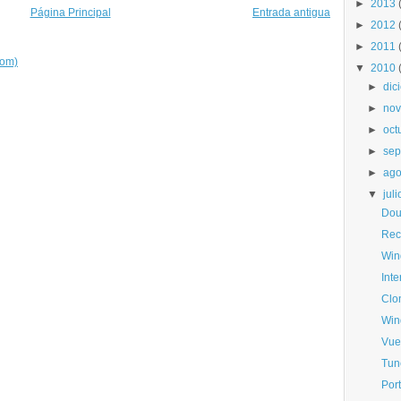
►
2013
Página Principal
Entrada antigua
►
2012
►
2011
tom)
▼
2010
►
dic
►
nov
►
oct
►
sep
►
ago
▼
juli
Dou
Rec
Win
Inte
Clo
Win
Vue
Tun
Por