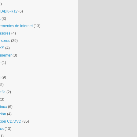
1)
D/Blu-Ray
(6)
s
(3)
mentos de internet
(13)
esores
(4)
rsores
(29)
KS
(4)
gmenter
(3)
o
(1)
s
(9)
(5)
afía
(2)
(3)
inux
(6)
ción
(4)
ción CD/DVD
(85)
cs
(13)
(1)