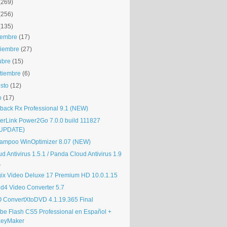
(269)
(256)
(135)
iembre
(17)
iembre
(27)
ubre
(15)
tiembre
(6)
sto
(12)
o
(17)
lback Rx Professional 9.1 (NEW)
erLink Power2Go 7.0.0 build 111827
UPDATE)
ampoo WinOptimizer 8.07 (NEW)
d Antivirus 1.5.1 / Panda Cloud Antivirus 1.9
.
ix Video Deluxe 17 Premium HD 10.0.1.15
d4 Video Converter 5.7
 ConvertXtoDVD 4.1.19.365 Final
be Flash CS5 Professional en Español +
eyMaker