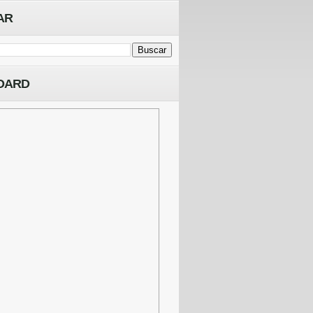
AR
OARD