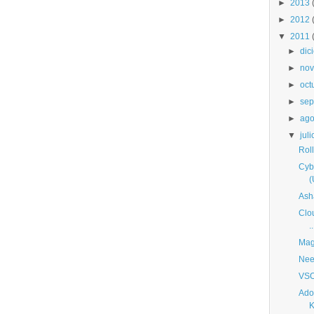
►
2013
►
2012
▼
2011
►
dic
►
nov
►
oct
►
sep
►
ago
▼
juli
Rol
Cyb
(
Ash
Clou
..
Mag
Nee
VSO
Ado
K