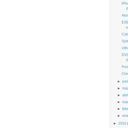
iPh
(
Atom
ESE
e
Cyb
Sys
Ult
DVD
(
Fro
Clo
►
jun
►
ma
►
abri
►
ma
►
feb
►
ene
►
2010