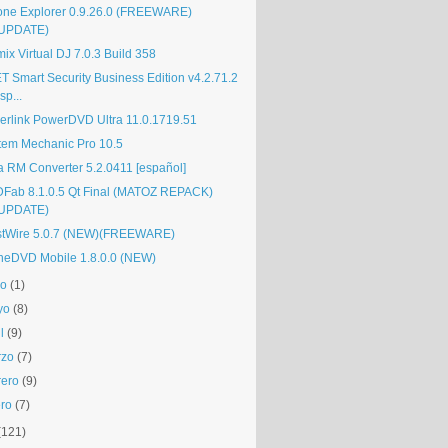
one Explorer 0.9.26.0 (FREEWARE)
UPDATE)
ix Virtual DJ 7.0.3 Build 358
T Smart Security Business Edition v4.2.71.2
sp...
erlink PowerDVD Ultra 11.0.1719.51
tem Mechanic Pro 10.5
ra RM Converter 5.2.0411 [español]
Fab 8.1.0.5 Qt Final (MATOZ REPACK)
UPDATE)
stWire 5.0.7 (NEW)(FREEWARE)
neDVD Mobile 1.8.0.0 (NEW)
io
(1)
yo
(8)
l
(9)
rzo
(7)
rero
(9)
ro
(7)
(121)