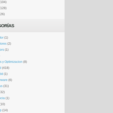
(104)
(128)
(26)
GORÍAS
dor
(1)
dores
(2)
tors
(1)
)
is y Optimizacion
(8)
d
(418)
dd
(1)
yware
(6)
us
(31)
132)
ncia
(1)
(10)
p
(14)