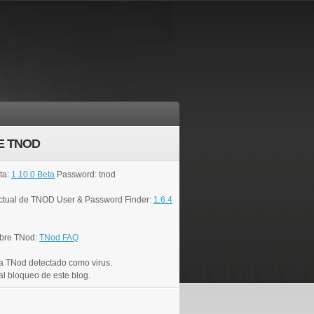
E TNOD
ta:
1.10.0 Beta
Password: tnod
actual de TNOD User & Password Finder:
1.6.4
bre TNod:
TNod FAQ
a TNod detectado como virus.
al bloqueo de este blog.