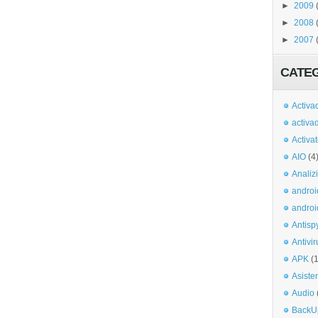
►
2009
►
2008
►
2007
CATE
Activa
activa
Activa
AIO
(4
Analiz
androi
androi
Antisp
Antivir
APK
(
Asiste
Audio
BackU