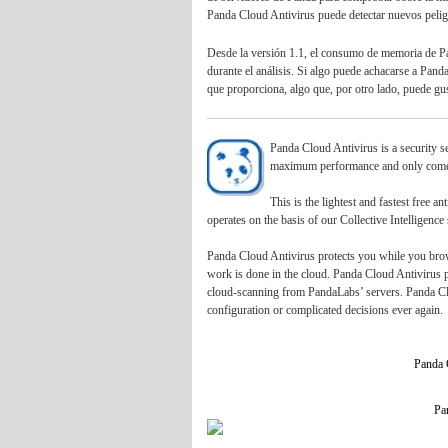
Panda Cloud Antivirus puede detectar nuevos peli
Desde la versión 1.1, el consumo de memoria de Pan
durante el análisis. Si algo puede achacarse a Pand
que proporciona, algo que, por otro lado, puede gu
Panda Cloud Antivirus is a security s
maximum performance and only comes 
This is the lightest and fastest free a
operates on the basis of our Collective Intelligence 
Panda Cloud Antivirus protects you while you browse
work is done in the cloud. Panda Cloud Antivirus pr
cloud-scanning from PandaLabs’ servers. Panda Clou
configuration or complicated decisions ever again.
Panda 
Pa