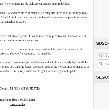
gros y enviar muestras de malware en tiempos muy reducidos.
da Cloud Antivirus es el mejor de su categoría, inferior a los 30 megabytes
a Cloud Antivirus es la excesiva simpleza de su aspecto y la poca información
star a muchos usuarios.
ervice that protects your PC without affecting performance: It always offers
into action when it is necessary.
SUSCR
ntivirus service. It combats new threats without the need for updates, as it
servers. You won't even notice it is installed.
Entr
, play or work and you won’t even notice it. It is extremely light as all the
Come
ovides you with the fastest protection against the newest viruses thanks to its
d Antivirus is truly install and forget. Don’t worry about updates,
SEGU
Cloud 1.5.1
(33.1 MB)(UPDATE)
nda Cloud Beta 1.9 (33.1 MB)