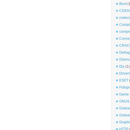
Boot
(
CD/DV
codec
Comple
compr
Conve
CRAC
Defra
Disen
Djs
(1)
Driver
ESET
Fotogr
Game
GNU/L
Graba
Graba
Graphi
HTTP