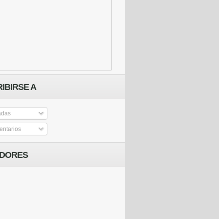
IBIRSE A
adas
ntarios
IDORES