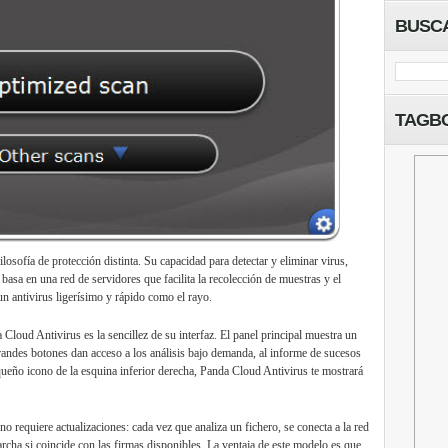
BUSC
TAGB
losofía de protección distinta. Su capacidad para detectar y eliminar
virus
,
 basa en una red de servidores que facilita la recolección de muestras y el
un antivirus ligerísimo y rápido como el rayo.
a Cloud Antivirus es la sencillez de su
interfaz
. El panel principal muestra un
randes botones dan acceso a los análisis bajo demanda, al informe de sucesos
queño icono de la esquina inferior derecha, Panda Cloud Antivirus te mostrará
 requiere actualizaciones: cada vez que analiza un fichero, se conecta a la red
cha si coincide con las firmas disponibles. La ventaja de este modelo es que