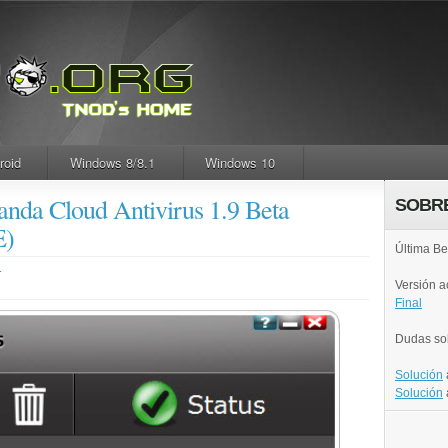
roid
Windows 8/8.1
Windows 10
Panda Cloud Antivirus 1.9 Beta
SOBR
)
Última Be
.
Versión 
Final
Dudas so
Solución
Solución