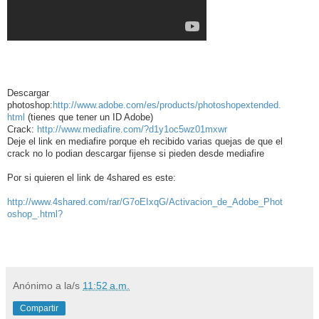
Descargar
photoshop:
http://www.adobe.com/es/products/photoshopextended.
html
(tienes que tener un ID Adobe)
Crack:
http://www.mediafire.com/?d1y1oc5wz01mxwr
Deje el link en mediafire porque eh recibido varias quejas de que el
crack no lo podian descargar fijense si pieden desde mediafire
Por si quieren el link de 4shared es este:
http://www.4shared.com/rar/G7oEIxqG/Activacion_de_Adobe_Phot
oshop_.html?
Anónimo
a la/s
11:52 a.m.
Compartir