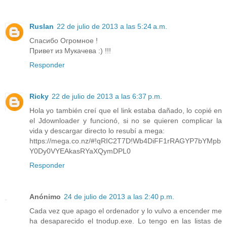
Ruslan
22 de julio de 2013 a las 5:24 a.m.
Спасибо Огромное !
Привет из Мукачева :) !!!
Responder
Ricky
22 de julio de 2013 a las 6:37 p.m.
Hola yo también creí que el link estaba dañado, lo copié en
el Jdownloader y funcionó, si no se quieren complicar la
vida y descargar directo lo resubí a mega:
https://mega.co.nz/#!qRIC2T7D!Wb4DiFF1rRAGYP7bYMpb
Y0Dy0VYEAkasRYaXQymDPL0
Responder
Anónimo
24 de julio de 2013 a las 2:40 p.m.
Cada vez que apago el ordenador y lo vulvo a encender me
ha desaparecido el tnodup.exe. Lo tengo en las listas de