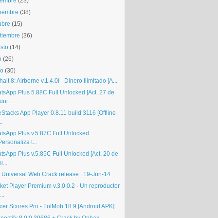
iembre
(23)
iembre
(38)
ubre
(15)
tiembre
(36)
sto
(14)
o
(26)
io
(30)
alt 8: Airborne v.1.4.0I - Dinero Ilimitado [A...
tsApp Plus 5.88C Full Unlocked [Act. 27 de
uni...
Stacks App Player 0.8.11 build 3116 [Offline
..
tsApp Plus v.5.87C Full Unlocked
Personaliza t...
tsApp Plus v.5.85C Full Unlocked [Act. 20 de
u...
 Universal Web Crack release : 19-Jun-14
ket Player Premium v.3.0.0.2 - Un reproductor
...
cer Scores Pro - FotMob 18.9 [Android APK]