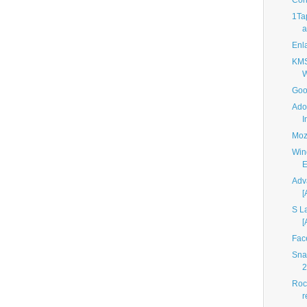
Con
1Tap
a
Enl
KMS
W
Goo
Ado
I
Mozi
Win
E
Adv
[
S L
[
Fac
Sna
2
Roc
r