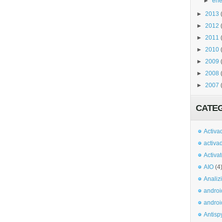
►
ene
►
2013
►
2012
►
2011
►
2010
►
2009
►
2008
►
2007
CATE
Activa
activa
Activa
AIO
(4
Analiz
androi
androi
Antisp