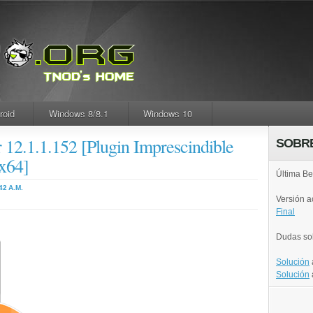
roid
Windows 8/8.1
Windows 10
12.1.1.152 [Plugin Imprescindible
SOBR
/x64]
Última Be
42 A.M.
Versión 
Final
Dudas so
Solución
Solución