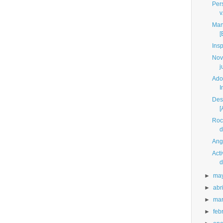
Per
v
Man
[
Insp
Nov
j
Ado
I
Des
[
Roc
d
Angr
Act
d
►
ma
►
abri
►
ma
►
feb