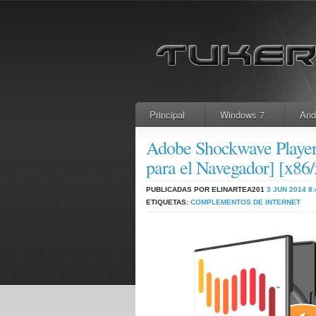
Principal
Windows 7
And
Adobe Shockwave Player 
para el Navegador] [x86
PUBLICADAS POR ELINARTEA201
3 JUN 2014
8:
ETIQUETAS:
COMPLEMENTOS DE INTERNET