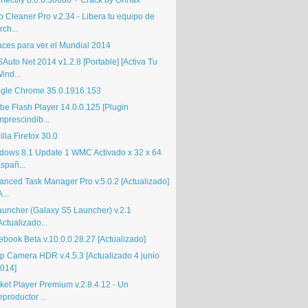
nectify 8.0.0.30686 + Crack by Onhax
 Cleaner Pro v.2.34 - Libera tu equipo de
rch...
aces para ver el Mundial 2014
Auto Net 2014 v1.2.8 [Portable] [Activa Tu
ind...
gle Chrome 35.0.1916.153
be Flash Player 14.0.0.125 [Plugin
mprescindib...
lla Firefox 30.0
dows 8.1 Update 1 WMC Activado x 32 x 64
spañ...
anced Task Manager Pro v.5.0.2 [Actualizado]
A...
auncher (Galaxy S5 Launcher) v.2.1
Actualizado...
ebook Beta v.10.0.0.28.27 [Actualizado]
p Camera HDR v.4.5.3 [Actualizado 4 junio
014]
ket Player Premium v.2.8.4.12 - Un
eproductor ...