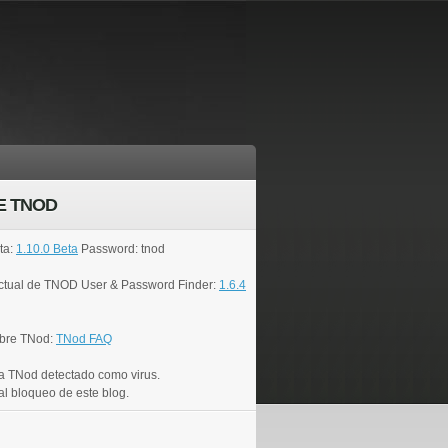
E TNOD
ta:
1.10.0 Beta
Password: tnod
actual de TNOD User & Password Finder:
1.6.4
bre TNod:
TNod FAQ
a TNod detectado como virus.
al bloqueo de este blog.