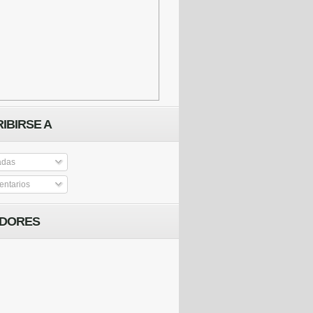
IBIRSE A
adas
ntarios
IDORES