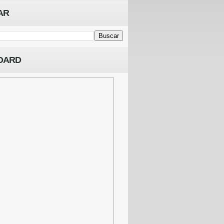
AR
OARD