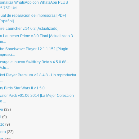
sonaliza WhatsApp con WhatsApp PLUS
.5.75D Unl...
ual de reparacion de impresoras [PDF]
Español]...
ire Launcher v.14.0.2 [Actualizado]
a Launcher Prime v.3.0 Final [Actualizado 3
un...
be Shockwave Player 12.1.1.152 [Plugin
mpresci...
carga el nuevo SwiftKey Beta v.4.5.0.68 -
Actu...
ket Player Premium v.2.8.4.8 - Un reproductor
...
y Birds Star Wars II v.1.5.0
ivator Pack v01.06.2014 [La Mejor Colección
e ...
yo
(33)
l
(9)
rzo
(9)
rero
(22)