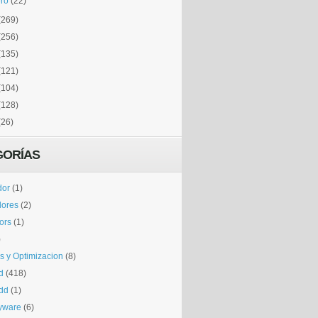
ro
(22)
(269)
(256)
(135)
(121)
(104)
(128)
(26)
GORÍAS
dor
(1)
dores
(2)
tors
(1)
)
is y Optimizacion
(8)
d
(418)
dd
(1)
yware
(6)