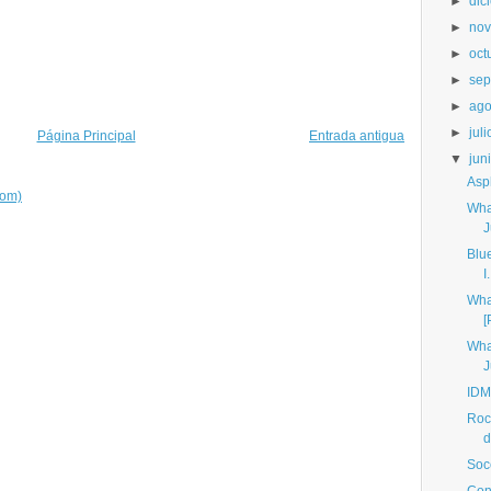
►
dic
►
nov
►
oct
►
sep
►
ago
►
juli
Página Principal
Entrada antigua
▼
jun
Asph
tom)
Wha
J
Blue
I.
Wha
[
Wha
J
IDM
Roc
d
Soc