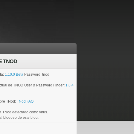
E TNOD
ta:
1.10.0 Beta
Password: tnod
actual de TNOD User & Password Finder:
1.6.4
bre TNod:
TNod FAQ
a TNod detectado como virus.
al bloqueo de este blog.