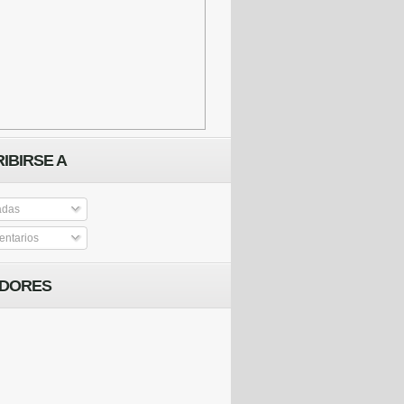
IBIRSE A
adas
ntarios
IDORES