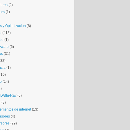
dores
(2)
tors
(1)
)
is y Optimizacion
(8)
d
(418)
dd
(1)
yware
(6)
us
(31)
132)
ncia
(1)
(10)
p
(14)
1)
D/Blu-Ray
(6)
s
(3)
mentos de internet
(13)
esores
(4)
rsores
(29)