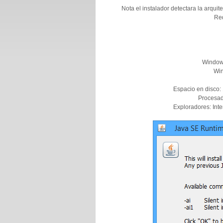
Nota el instalador detectara la arquit
Req
Windows
Win
Espacio en disco:
Procesad
Exploradores: Inte