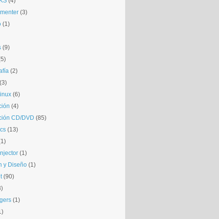
KS
(4)
gmenter
(3)
o
(1)
s
(9)
(5)
afía
(2)
(3)
inux
(6)
ción
(4)
ción CD/DVD
(85)
cs
(13)
(1)
njector
(1)
 y Diseño
(1)
t
(90)
3)
gers
(1)
1)