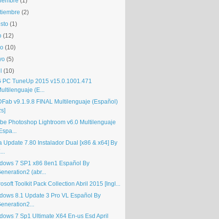
iembre
(1)
tiembre
(2)
sto
(1)
o
(12)
io
(10)
yo
(5)
l
(10)
 PC TuneUp 2015 v15.0.1001.471
ultilenguaje (E...
Fab v9.1.9.8 FINAL Multilenguaje (Español)
zs]
be Photoshop Lightroom v6.0 Multilenguaje
Espa...
a Update 7.80 Instalador Dual [x86 & x64] By
...
dows 7 SP1 x86 8en1 Español By
eneration2 (abr...
osoft Toolkit Pack Collection Abril 2015 [Ingl...
dows 8.1 Update 3 Pro VL Español By
eneration2...
dows 7 Sp1 Ultimate X64 En-us Esd April