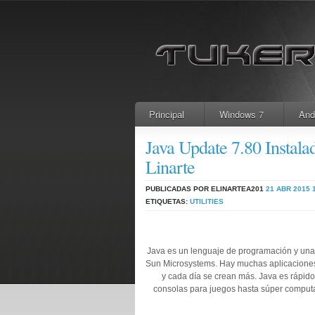
Principal
Windows 7
And
Java Update 7.80 Instal
Linarte
PUBLICADAS POR ELINARTEA201
21 ABR 2015
ETIQUETAS:
UTILITIES
Java es un lenguaje de programación y una 
Sun Microsystems. Hay muchas aplicaciones
y cada día se crean más. Java es rápido,
consolas para juegos hasta súper computad