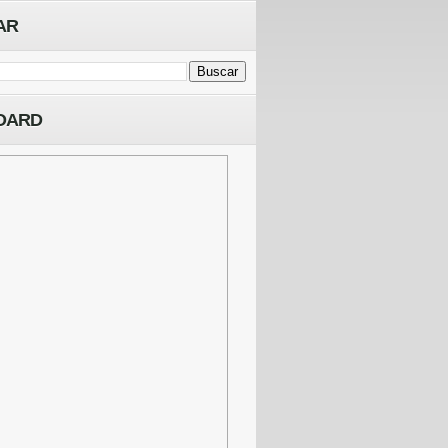
AR
OARD