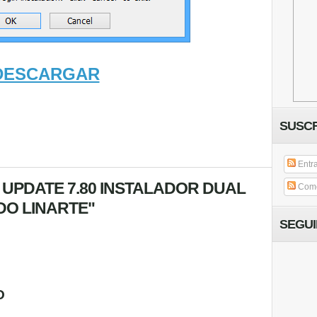
DESCARGAR
SUSCR
Entr
 UPDATE 7.80 INSTALADOR DUAL
Come
RDO LINARTE"
SEGU
O