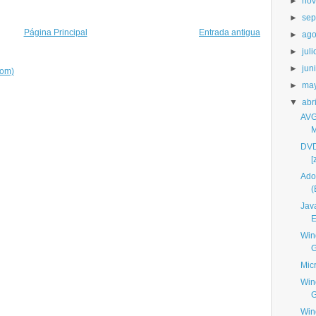
►
nov
►
sep
Página Principal
Entrada antigua
►
ago
►
juli
►
jun
tom)
►
ma
▼
abri
AVG
M
DVD
[
Ado
(
Jav
E
Win
G
Micr
Win
G
Win