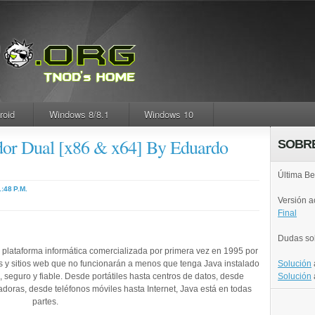
roid
Windows 8/8.1
Windows 10
ador Dual [x86 & x64] By Eduardo
SOBR
Última Be
1:48 P.M.
Versión 
Final
Dudas so
plataforma informática comercializada por primera vez en 1995 por
 y sitios web que no funcionarán a menos que tenga Java instalado
Solución
 seguro y fiable. Desde portátiles hasta centros de datos, desde
Solución
oras, desde teléfonos móviles hasta Internet, Java está en todas
partes.