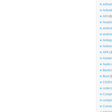
activa
Activa
AIO
(4
Analiz
androi
androi
Antisp
Antivir
APK
(
Asiste
Audio
BackU
Boot
(
CD/DV
codec
Comple
compr
Conve