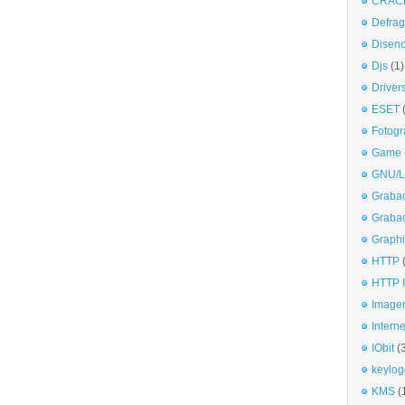
CRAC
Defra
Disen
Djs
(1)
Driver
ESET
Fotogr
Game
GNU/L
Graba
Graba
Graphi
HTTP
HTTP I
Imagen
Interne
IObit
(
keylog
KMS
(