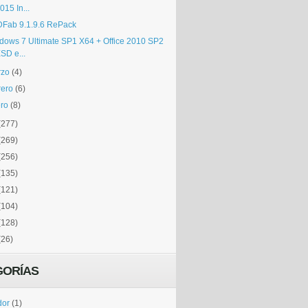
015 In...
Fab 9.1.9.6 RePack
dows 7 Ultimate SP1 X64 + Office 2010 SP2
SD e...
rzo
(4)
rero
(6)
ro
(8)
(277)
(269)
(256)
(135)
(121)
(104)
(128)
(26)
GORÍAS
dor
(1)