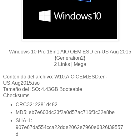
Windows 10 Pro 18in1 AIO OEM ESD en-US Aug 2015
{Generation2}
2 Links | Mega
Contenido del archivo:
W10.AIO.OEM.ESD.en-
US.Aug2015.iso
Tamaño del ISO: 4.43GB Booteable
Checksums:
CRC32: 2281d482
MD5: eb7e603dc23f2a0d57ac716f3c32e8be
SHA-1:
907e67da554cca22dde2062e7960e6826f39557
d