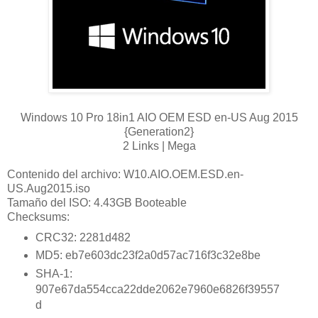
Windows 10 Pro 18in1 AIO OEM ESD en-US Aug 2015
{Generation2}
2 Links | Mega
Contenido del archivo:
W10.AIO.OEM.ESD.en-
US.Aug2015.iso
Tamaño del ISO: 4.43GB Booteable
Checksums:
CRC32: 2281d482
MD5: eb7e603dc23f2a0d57ac716f3c32e8be
SHA-1:
907e67da554cca22dde2062e7960e6826f39557
d