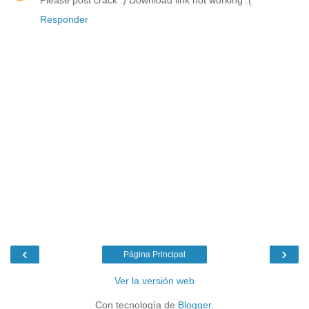
Please post crack :) Download link not working :(
Responder
‹
›
Página Principal
Ver la versión web
Con tecnología de
Blogger
.