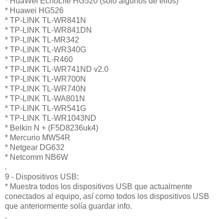
* HuaWei EchoLife HG520 (sólo algunos de ellos)
* Huawei HG526
* TP-LINK TL-WR841N
* TP-LINK TL-WR841DN
* TP-LINK TL-MR342
* TP-LINK TL-WR340G
* TP-LINK TL-R460
* TP-LINK TL-WR741ND v2.0
* TP-LINK TL-WR700N
* TP-LINK TL-WR740N
* TP-LINK TL-WA801N
* TP-LINK TL-WR541G
* TP-LINK TL-WR1043ND
* Belkin N + (F5D8236uk4)
* Mercurio MW54R
* Netgear DG632
* Netcomm NB6W
.
9 - Dispositivos USB:
* Muestra todos los dispositivos USB que actualmente
conectados al equipo, así como todos los dispositivos USB
que anteriormente solía guardar info.
.