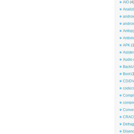
AIO
(4
Analiz
androi
androi
Antisp
Antivir
APK
(
Asiste
Audio
BackU
Boot
(
CD/DV
codec
Comple
compr
Conve
CRAC
Defra
Disen