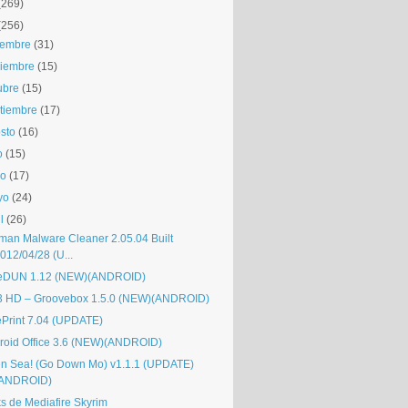
(269)
(256)
iembre
(31)
iembre
(15)
ubre
(15)
tiembre
(17)
sto
(16)
o
(15)
io
(17)
yo
(24)
l
(26)
man Malware Cleaner 2.05.04 Built
012/04/28 (U...
eDUN 1.12 (NEW)(ANDROID)
 HD – Groovebox 1.5.0 (NEW)(ANDROID)
ePrint 7.04 (UPDATE)
roid Office 3.6 (NEW)(ANDROID)
n Sea! (Go Down Mo) v1.1.1 (UPDATE)
(ANDROID)
ks de Mediafire Skyrim