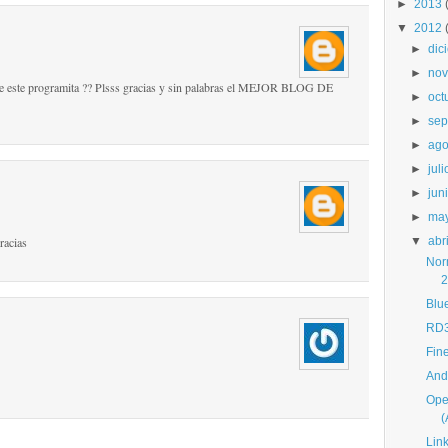
►
2013
▼
2012
►
dic
►
nov
 de este programita ?? Plsss gracias y sin palabras el MEJOR BLOG DE
►
oct
►
sep
►
ago
►
juli
►
jun
►
ma
racias
▼
abri
Nor
2
Blu
RD3
Fin
And
Ope
Lin