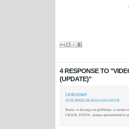
4 RESPONSE TO "VIDE
(UPDATE)"
Unknown
29 DE MARZO DE 2012 A LAS 4:00 P.M.
Bueno, se descarga sin problemas, se instala 
CRACK, PATCH - porque aparentemente lo que 