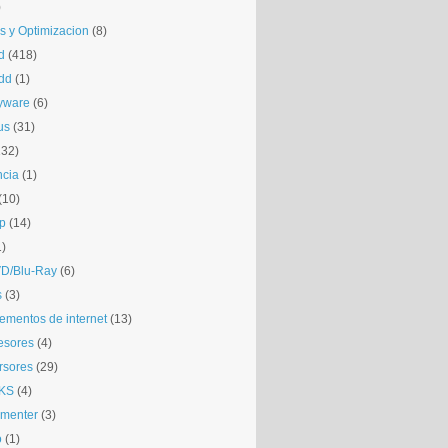
)
is y Optimizacion
(8)
d
(418)
dd
(1)
yware
(6)
us
(31)
132)
ncia
(1)
(10)
p
(14)
1)
D/Blu-Ray
(6)
s
(3)
mentos de internet
(13)
esores
(4)
rsores
(29)
KS
(4)
gmenter
(3)
o
(1)