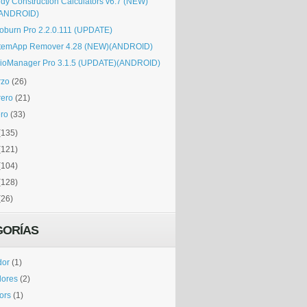
dy Construction Calculators v6.7 (NEW)
(ANDROID)
roburn Pro 2.2.0.111 (UPDATE)
temApp Remover 4.28 (NEW)(ANDROID)
ioManager Pro 3.1.5 (UPDATE)(ANDROID)
rzo
(26)
rero
(21)
ro
(33)
(135)
(121)
(104)
(128)
(26)
GORÍAS
dor
(1)
dores
(2)
tors
(1)