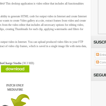
ideo!
This desktop application is video editor that includes all functionalities
s ability to generate HTML code for output video in Internet and create Internet
ho wants to create Video gallery at a site, extract frames from video and create
s from the video editor that includes all necessary options for editing video,
 clips, creating Thumbnails for each clip, applying watermarks and filters for
SUSCR
output video in Internet. You can upload produced video files to your FTP
tract of video clip frames, which is saved in a single image file with meta data,
Entr
Come
deoCharge Studio
(30.3 MB)
SEGU
PATCH ONLY
MEDIAFIRE