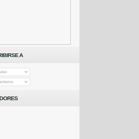
IBIRSE A
adas
ntarios
IDORES