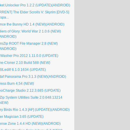
ket Unlocker Pro 1.2.2 (UPDATE)(ANDROID)
RRENT] The Elder Scrolls V: Skyrim [DVD-5]
spa...
nce the Bunny HD 1.4 (NEW)(ANDROID)
diers of Glory: World War 2 1.0.6 (NEW)
(ANDROID)
roZip ROOT File Manager 2.8 (NEW)
(ANDROID)
lWasher Pro 2012 1.11.0.0 (UPDATE)
e-Cloner 2.10 Build 588 (NEW)
ILedit! 6.1.0.1634 (UPDATE)
taf Panorama Pro 3.1.3 (NEW)(ANDROID)
ress Burn 4.54 (NEW)
eoCharge Studio 2.12.3.685 (UPDATE)
Zip System Utilities Suite 2.0.648.13214
(NEW)
ry Birds Rio 1.4.3 [AF] (UPDATE)(ANDROID)
ver Magician 3.65 (UPDATE)
ense Zone 1.4.4 HD (NEW)(ANDROID)