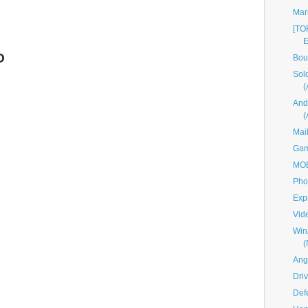
Mar
[TO
E
O
Bou
Sol
And
Mai
Gam
MOB
Pho
Exp
Vid
Win
Ang
Dri
Def