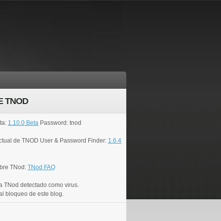
E TNOD
ta:
1.10.0 Beta
Password: tnod
actual de TNOD User & Password Finder:
1.6.4
bre TNod:
TNod FAQ
a TNod detectado como virus.
al bloqueo de este blog.