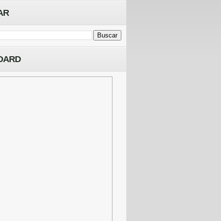
AR
OARD