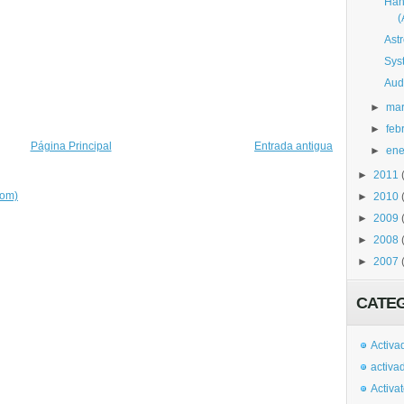
Han
Ast
Sys
Aud
►
ma
►
feb
Página Principal
Entrada antigua
►
ene
►
2011
tom)
►
2010
►
2009
►
2008
►
2007
CATE
Activa
activa
Activa