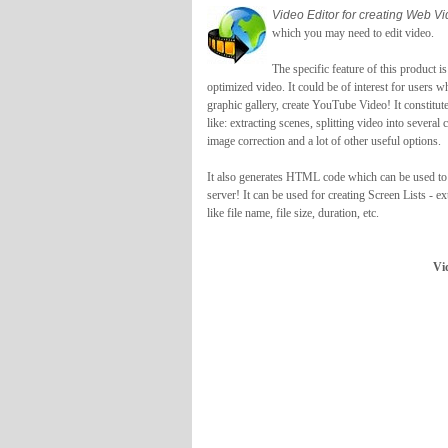
Video Editor for creating Web V
which you may need to edit video.
The specific feature of this product i
optimized video. It could be of interest for users w
graphic gallery, create YouTube Video! It constitute
like: extracting scenes, splitting video into several
image correction and a lot of other useful options.
It also generates HTML code which can be used to 
server! It can be used for creating Screen Lists - ex
like file name, file size, duration, etc.
Vi