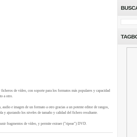
BUSC
TAGB
r ficheros de vídeo, con soporte para los formatos más populares y capacidad
to a otro.
o, audio e imagen de un formato a otro gracias a un potente editor de rangos,
la y ajustando los niveles de tamaño y calidad del fichero resultante.
 a unir fragmentos de vídeo, y permite extraer ("ripear") DVD.