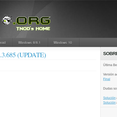
roid
Windows 8/8.1
Windows 10
12.3.685 (UPDATE)
SOBR
Última Be
Versión 
Final
Dudas so
Solución
Solución