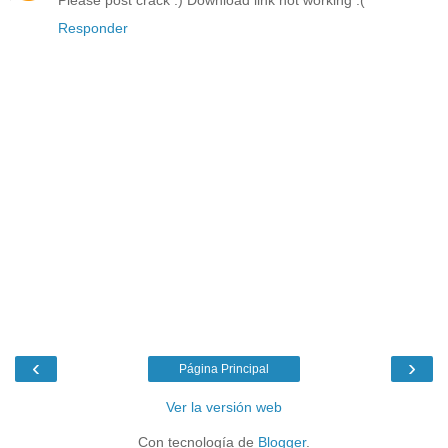
Please post crack :) Download link not working :(
Responder
‹
›
Página Principal
Ver la versión web
Con tecnología de
Blogger
.