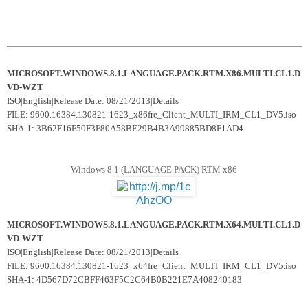
MICROSOFT.WINDOWS.8.1.LANGUAGE.PACK.RTM.X86.MULTI.CL1.D
VD-WZT
ISO|English|Release Date: 08/21/2013|Details
FILE: 9600.16384.130821-1623_x86fre_Client_MULTI_IRM_CL1_DV5.iso
SHA-1: 3B62F16F50F3F80A58BE29B4B3A99885BD8F1AD4
Windows 8.1 (LANGUAGE PACK) RTM x86
MICROSOFT.WINDOWS.8.1.LANGUAGE.PACK.RTM.X64.MULTI.CL1.D
VD-WZT
ISO|English|Release Date: 08/21/2013|Details
FILE: 9600.16384.130821-1623_x64fre_Client_MULTI_IRM_CL1_DV5.iso
SHA-1: 4D567D72CBFF463F5C2C64B0B221E7A408240183