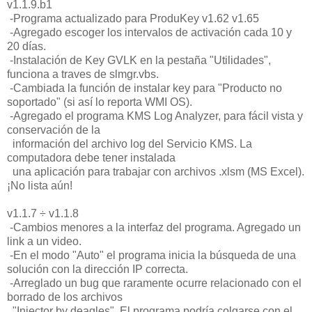
v1.1.9.b1
-Programa actualizado para ProduKey v1.62 v1.65
-Agregado escoger los intervalos de activación cada 10 y
20 días.
-Instalación de Key GVLK en la pestaña "Utilidades",
funciona a traves de slmgr.vbs.
-Cambiada la función de instalar key para "Producto no
soportado" (si así lo reporta WMI OS).
-Agregado el programa KMS Log Analyzer, para fácil vista y
conservación de la
información del archivo log del Servicio KMS. La
computadora debe tener instalada
una aplicación para trabajar con archivos .xlsm (MS Excel).
¡No lista aún!
v1.1.7 ÷ v1.1.8
-Cambios menores a la interfaz del programa. Agregado un
link a un video.
-En el modo "Auto" el programa inicia la búsqueda de una
solución con la dirección IP correcta.
-Arreglado un bug que raramente ocurre relacionado con el
borrado de los archivos
"Injector by deagles". El programa podría colgarse con el