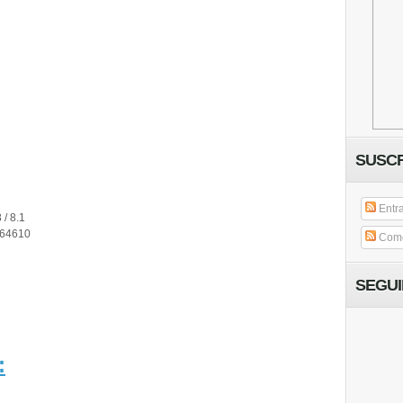
SUSCR
Entr
 / 8.1
64610
Come
SEGU
: