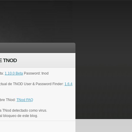
E TNOD
ta:
1.10.0 Beta
Password: tnod
actual de TNOD User & Password Finder:
1.6.4
bre TNod:
TNod FAQ
a TNod detectado como virus.
al bloqueo de este blog.