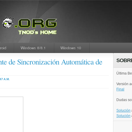
roid
Windows 8/8.1
Windows 10
te de Sincronización Automática de
SOBR
Última Be
47 A.M.
Versión 
Final
Dudas so
Solución
Solución