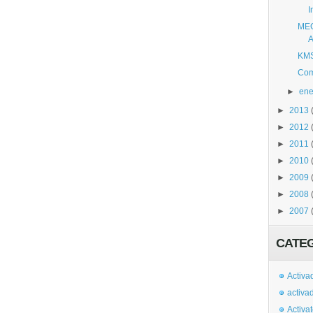
I
MEG
A
KMS
Com
►
ene
►
2013
►
2012
►
2011
►
2010
►
2009
►
2008
►
2007
CATE
Activa
activa
Activa