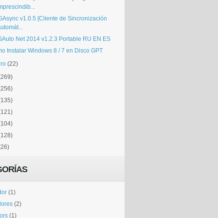
mprescindib...
Async v1.0.5 [Cliente de Sincronización
utomát...
Auto Net 2014 v1.2.3 Portable RU EN ES
o Instalar Windows 8 / 7 en Disco GPT
ro
(22)
(269)
(256)
(135)
(121)
(104)
(128)
(26)
GORÍAS
dor
(1)
dores
(2)
tors
(1)