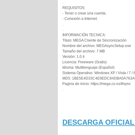
.
REQUISITOS:
- Tener o crear una cuenta.
- Conexión a Internet.
.
.
INFORMACIÓN TECNICA:
Titulo: MEGA Cliente de Sincronización
Nombre del archivo: MEGAsyncSetup.exe
Tamaño del archivo: 7 MB
Versión: 1.0.4
Licencia: Freeware (Gratis)
Idioma: Multilenguaje (Español)
Sistema Operativo: Windows XP / Vista / 7 / 8
MD5: 1BE5E4D33C4E9EDC84DBA0A763A
Pagina de inicio: https://mega.co.nz/#sync
.
DESCARGA OFICIAL