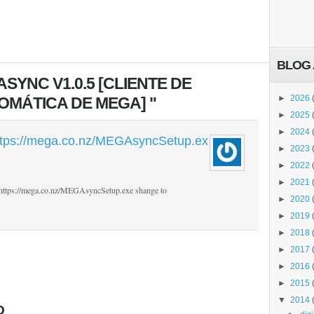
BLOG 
SYNC V1.0.5 [CLIENTE DE
►
2026
OMÁTICA DE MEGA] "
►
2025
►
2024
https://mega.co.nz/MEGAsyncSetup.ex
►
2023
►
2022
►
2021
m/.https://mega.co.nz/MEGAsyncSetup.exe shange to
►
2020
►
2019
►
2018
►
2017
►
2016
►
2015
▼
2014
O