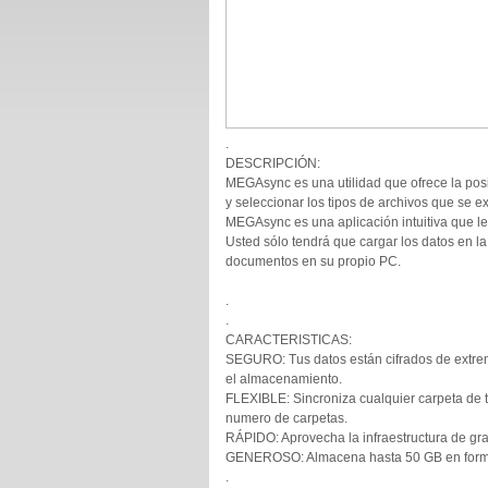
.
DESCRIPCIÓN:
MEGAsync es una utilidad que ofrece la posi
y seleccionar los tipos de archivos que se e
MEGAsync es una aplicación intuitiva que le
Usted sólo tendrá que cargar los datos en 
documentos en su propio PC.
.
.
CARACTERISTICAS:
SEGURO: Tus datos están cifrados de extrem
el almacenamiento.
FLEXIBLE: Sincroniza cualquier carpeta de t
numero de carpetas.
RÁPIDO: Aprovecha la infraestructura de gra
GENEROSO: Almacena hasta 50 GB en forma
.