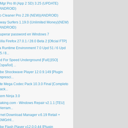
Mgr Pro III (App 2 SD) 3.25 (UPDATE)
(ANDROID)
p Cleaner Pro 2.28 (NEW)(ANDROID)
way Surfers 1.19.0 (Unlimited Money)(NEW)
(ANDROID)
uperar password en Windows 7
lla Firefox 27.0.1 / 28.0 Beta 2 [Oficial FTP]
a Runtime Environment 7.0 Upd 51 / 6 Upd
5 / 8...
d For Speed Underground [Full] [ISO]
Español] ...
be Shockwave Player 12.0.9.149 [Plugin
mpresci...
ite Mega Codec Pack 10.3.0 Final [Completo
ack...
tem Ninja 3.0
aking.com - Windows Repair v2.1.1 [TEU]
Herram...
ernet Download Manager v.6.19 Retail +
DMGrHl...
be Flash Player v12.0.0.44 [Plugin