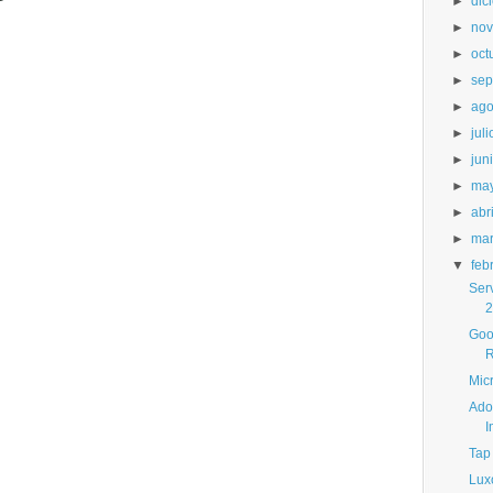
►
dic
►
nov
►
oct
►
sep
►
ago
►
juli
►
jun
►
ma
►
abri
►
ma
▼
feb
Ser
2
Goo
R
Mic
Ado
I
Tap
Lux