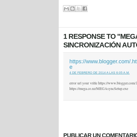
1 RESPONSE TO "MEGA
SINCRONIZACIÓN AUT
https://www.blogger.com/.
e
4 DE FEBRERO DE 2014 A LAS 6:05 A.M.
error url your vritle https://www.blogger.co
https://mega.co.nz/MEGAsyncSetup.exe
PUBLICAR UN COMENTARI