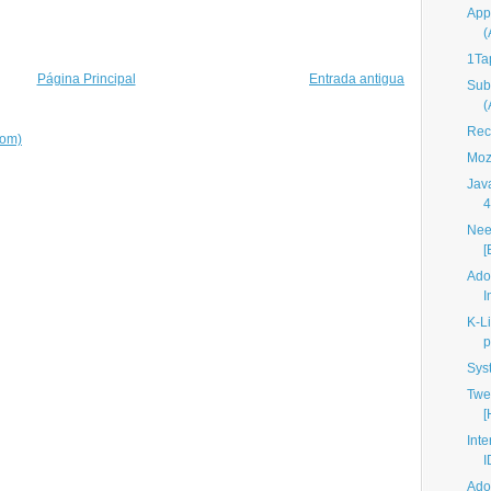
App
1Ta
Página Principal
Entrada antigua
Sub
Rec
tom)
Mozi
Jav
4
Nee
[
Ado
I
K-L
p
Sys
Twe
[
Int
I
Ado