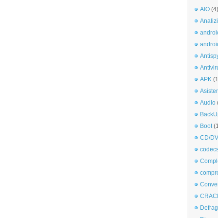
AIO
(4
Analiz
androi
androi
Antisp
Antivir
APK
(
Asiste
Audio
BackU
Boot
(
CD/DV
codec
Comple
compr
Conve
CRAC
Defra