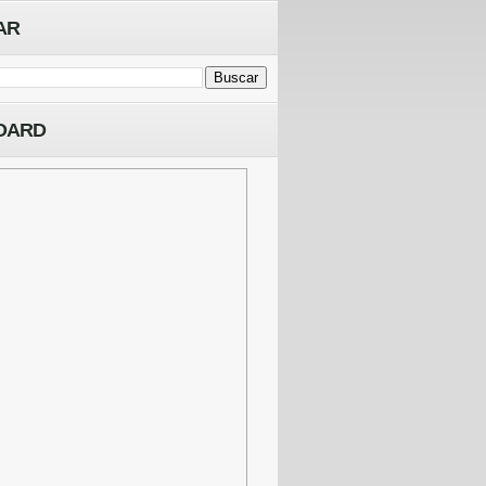
AR
OARD