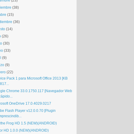
iembre
(23)
iembre
(38)
ubre
(15)
tiembre
(36)
sto
(14)
o
(26)
io
(30)
yo
(33)
l
(9)
rzo
(9)
rero
(22)
vice Pack 1 para Microsoft Office 2013 [KB
817...
gle Chrome 33.0.1750.117 [Navegador Web
ápido...
rosoft OneDrive 17.0.4029.0217
be Flash Player v12.0.0.70 [Plugin
mprescindib...
 the Frog HD 1.5 (NEW)(ANDROID)
or HD 1.0.0 (NEW)(ANDROID)