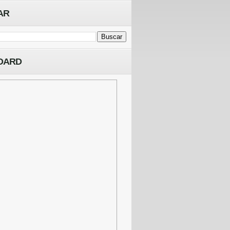
AR
OARD