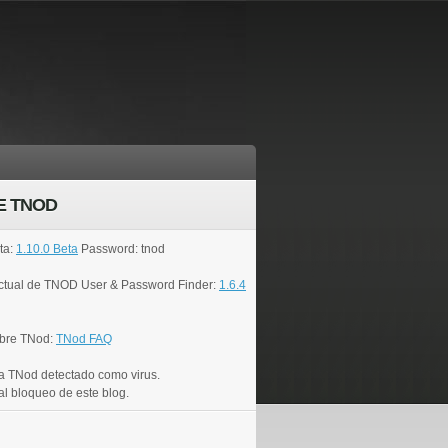
E TNOD
ta:
1.10.0 Beta
Password: tnod
actual de TNOD User & Password Finder:
1.6.4
bre TNod:
TNod FAQ
a TNod detectado como virus.
al bloqueo de este blog.