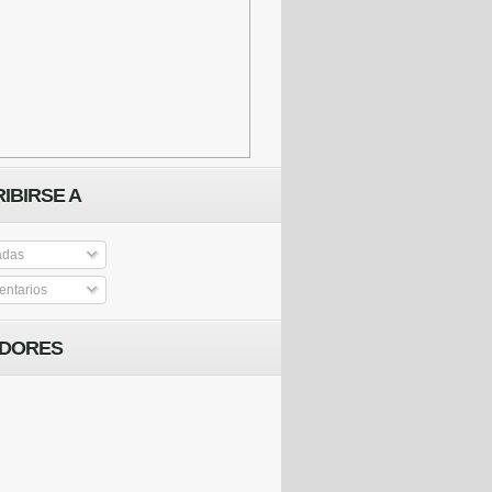
IBIRSE A
adas
ntarios
IDORES