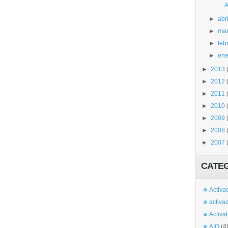
A
►
abri
►
ma
►
feb
►
ene
►
2013
►
2012
►
2011
►
2010
►
2009
►
2008
►
2007
CATE
Activa
activa
Activa
AIO
(4