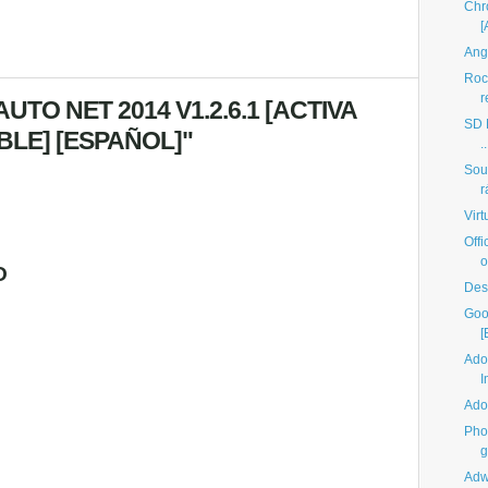
Chr
[
Angr
Roc
r
TO NET 2014 V1.2.6.1 [ACTIVA
SD M
BLE] [ESPAÑOL]"
..
Sou
r
Virt
Offi
o
O
Des
Goo
[
Ado
I
Ado
Pho
g
Adw