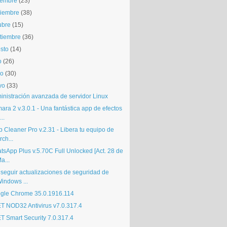
iembre
(23)
iembre
(38)
ubre
(15)
tiembre
(36)
sto
(14)
o
(26)
io
(30)
yo
(33)
inistración avanzada de servidor Linux
ra 2 v.3.0.1 - Una fantástica app de efectos
...
 Cleaner Pro v.2.31 - Libera tu equipo de
rch...
tsApp Plus v.5.70C Full Unlocked [Act. 28 de
a...
seguir actualizaciones de seguridad de
indows ...
gle Chrome 35.0.1916.114
T NOD32 Antivirus v7.0.317.4
T Smart Security 7.0.317.4