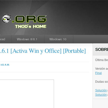
roid
Windows 8/8.1
Windows 10
.1 [Activa Win y Office] [Portable]
SOBR
Última Be
2:41 A.M.
Versión 
Final
Dudas so
Solución
Solución