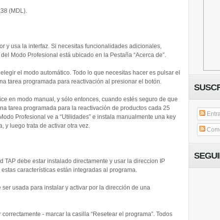
k38 (MDL).
y usa la interfaz. Si necesitas funcionalidades adicionales,
f del Modo Profesional está ubicado en la Pestaña “Acerca de”.
elegir el modo automático. Todo lo que necesitas hacer es pulsar el
 una tarea programada para reactivación al presionar el botón.
SUSCR
ffice en modo manual, y sólo entonces, cuando estés seguro de que
 una tarea programada para la reactivación de productos cada 25
Entr
l Modo Profesional ve a “Utilidades” e instala manualmente una key
y luego trata de activar otra vez.
Come
SEGU
d TAP debe estar instalado directamente y usar la direccion IP
s estas características están integradas al programa.
 ser usada para instalar y activar por la dirección de una
r correctamente - marcar la casilla “Resetear el programa”. Todos