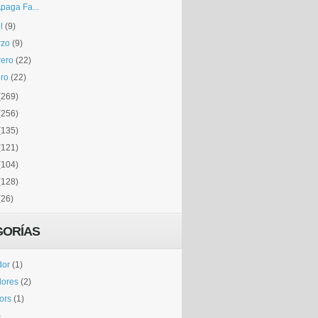
paga Fa...
l
(9)
rzo
(9)
rero
(22)
ro
(22)
(269)
(256)
(135)
(121)
(104)
(128)
(26)
GORÍAS
dor
(1)
dores
(2)
tors
(1)
)