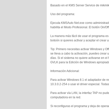
Basado en el KMS Server Service de mikmi
Uso del programa:
Ejecuta KMSAuto Net.exe como administrador 
habilita el Modo Profesional. El botón On/Of
La manera más fácil de usar el programa es 
botoón si quieres activar y aceptar el crear
Tip: Primero necesitas activar Windows y O
se lleva a cabo la activación, puedes crear
días. Si el sistema no quiere activarse en e
GVLK para la Edición de Windows apropiada, 
Información Adicional:
Para activar Windows 8.1 el adaptador de re
10.3.0.2-254 o usar el driver especial. Toda
Para activar vía LAN, la interfaz TAP no pude
computadora en la red.
Si reconfiguras el programa y deja de opera