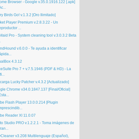
ome Browser - Google v.35.0.1916.122 [.apk]
Ac...
y Birds Go! v.1.3.2 [Oro Ilimitado]
ket Player Premium v.2.8.3.22 - Un
eproductor ...
aid Pro - System cleaning tool v.3.0.3.2 Beta
.
ndHound v.6.0.0 - Te ayuda a identificar
ápida...
ualBox 4.3.12
ceSuite Pro 7 + v.7.5.1946 (PDF & HD) - La
fi...
carga Lucky Patcher v.4.3.2 [Actualizado]
gle Chrome v34.0.1847.137 [Final/Oficial]
Esta...
be Flash Player 13.0.0.214 [Plugin
mprescindib...
be Reader XI 11.0.07
to Studio PRO v.1.2.2.1 - Toma imágenes de
ran...
Cleaner v3.208 Multilenguaje (Español),