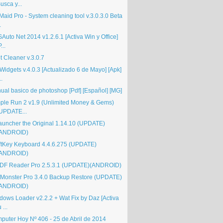
usca y...
aid Pro - System cleaning tool v.3.0.3.0 Beta
.
Auto Net 2014 v1.2.6.1 [Activa Win y Office]
P...
t Cleaner v.3.0.7
Widgets v.4.0.3 [Actualizado 6 de Mayo] [Apk]
..
ual basico de photoshop [Pdf] [Español] [MG]
ple Run 2 v1.9 (Unlimited Money & Gems)
UPDATE...
auncher the Original 1.14.10 (UPDATE)
(ANDROID)
ftKey Keyboard 4.4.6.275 (UPDATE)
(ANDROID)
DF Reader Pro 2.5.3.1 (UPDATE)(ANDROID)
Monster Pro 3.4.0 Backup Restore (UPDATE)
(ANDROID)
dows Loader v2.2.2 + Wat Fix by Daz [Activa
u ...
puter Hoy Nº 406 - 25 de Abril de 2014