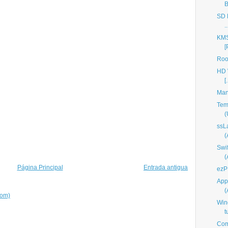
B
SD M
..
KMS
[
Roo
HD 
[.
Man
Tem
(
ssL
Swi
Página Principal
Entrada antigua
ezP
App
tom)
Win
t
Com