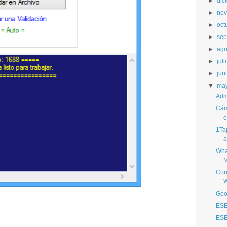
►
dic
►
nov
►
oct
►
sep
►
ago
►
juli
►
jun
▼
ma
Adm
Cáma
e
1Tap
a
Wha
M
Con
W
Goo
ESE
ESE