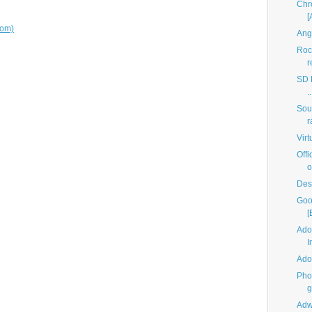
Chr
[
tom)
Angr
Roc
r
SD M
..
Sou
r
Virt
Offi
o
Des
Goo
[
Ado
I
Ado
Pho
g
Adw