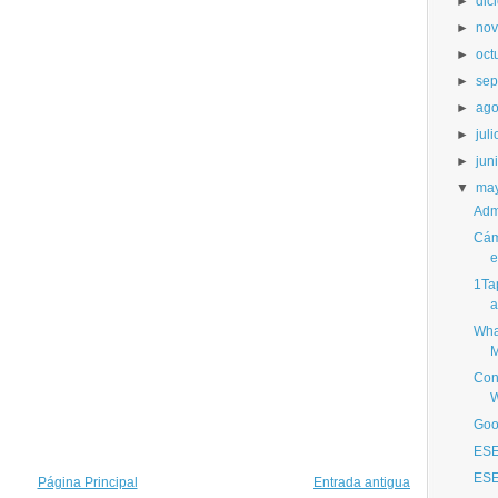
►
dic
►
nov
►
oct
►
sep
►
ago
►
juli
►
jun
▼
ma
Adm
Cáma
e
1Tap
a
Wha
M
Con
W
Goo
ESE
ESE
Página Principal
Entrada antigua