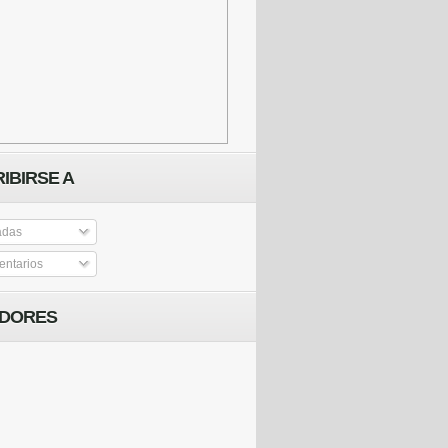
IBIRSE A
adas
ntarios
IDORES