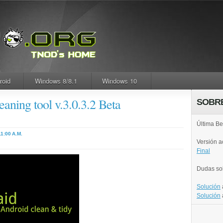
roid
Windows 8/8.1
Windows 10
aning tool v.3.0.3.2 Beta
SOBR
Última Be
11:00 A.M.
Versión 
Final
Dudas so
Solución
Solución