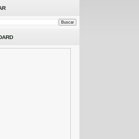
AR
OARD