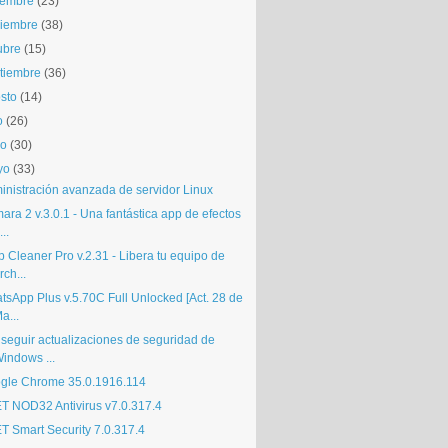
iembre
(23)
iembre
(38)
ubre
(15)
tiembre
(36)
sto
(14)
o
(26)
io
(30)
yo
(33)
inistración avanzada de servidor Linux
ra 2 v.3.0.1 - Una fantástica app de efectos
...
 Cleaner Pro v.2.31 - Libera tu equipo de
rch...
tsApp Plus v.5.70C Full Unlocked [Act. 28 de
a...
seguir actualizaciones de seguridad de
indows ...
gle Chrome 35.0.1916.114
T NOD32 Antivirus v7.0.317.4
T Smart Security 7.0.317.4