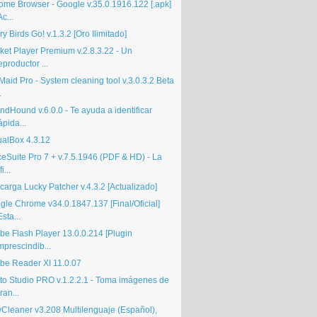
ome Browser - Google v.35.0.1916.122 [.apk]
Ac...
y Birds Go! v.1.3.2 [Oro Ilimitado]
ket Player Premium v.2.8.3.22 - Un
eproductor ...
aid Pro - System cleaning tool v.3.0.3.2 Beta
.
ndHound v.6.0.0 - Te ayuda a identificar
ápida...
ualBox 4.3.12
ceSuite Pro 7 + v.7.5.1946 (PDF & HD) - La
fi...
carga Lucky Patcher v.4.3.2 [Actualizado]
gle Chrome v34.0.1847.137 [Final/Oficial]
Esta...
be Flash Player 13.0.0.214 [Plugin
mprescindib...
be Reader XI 11.0.07
to Studio PRO v.1.2.2.1 - Toma imágenes de
ran...
Cleaner v3.208 Multilenguaje (Español),