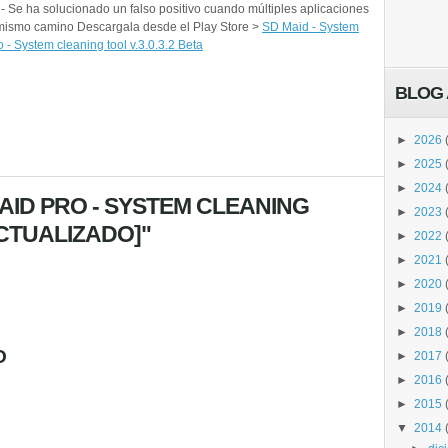
 Se ha solucionado un falso positivo cuando múltiples aplicaciones
 mismo camino Descargala desde el Play Store >
SD Maid - System
 - System cleaning tool v.3.0.3.2 Beta
BLOG 
►
2026
►
2025
►
2024
AID PRO - SYSTEM CLEANING
►
2023
[ACTUALIZADO]"
►
2022
►
2021
►
2020
►
2019
►
2018
O
►
2017
►
2016
►
2015
▼
2014