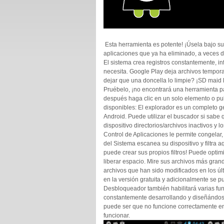
Esta herramienta es potente! ¡Úsela bajo s
aplicaciones que ya ha eliminado, a veces d
El sistema crea registros constantemente, i
necesita. Google Play deja archivos tempor
dejar que una doncella lo limpie? ¡SD maid l
Pruébelo, ¡no encontrará una herramienta pa
después haga clic en un solo elemento o puls
disponibles: El explorador es un completo ges
Android. Puede utilizar el buscador si sab
dispositivo directorios/archivos inactivos y 
Control de Aplicaciones le permite congelar, 
del Sistema escanea su dispositivo y filtra a
puede crear sus propios filtros! Puede optim
liberar espacio. Mire sus archivos más gran
archivos que han sido modificados en los úl
en la versión gratuita y adicionalmente se 
Desbloqueador también habilitará varias fu
constantemente desarrollando y diseñándos
puede ser que no funcione correctamente en 
funcionar.