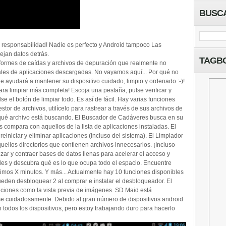
BUSC
u responsabilidad! Nadie es perfecto y Android tampoco Las
ejan datos detrás.
TAGB
nformes de caídas y archivos de depuración que realmente no
ales de aplicaciones descargadas. No vayamos aquí... Por qué no
e ayudará a mantener su dispositivo cuidado, limpio y ordenado :-)!
ra limpiar más completa! Escoja una pestaña, pulse verificar y
e el botón de limpiar todo. Es así de fácil. Hay varias funciones
tor de archivos, utilícelo para rastrear a través de sus archivos de
e qué archivo está buscando. El Buscador de Cadáveres busca en su
los compara con aquellos de la lista de aplicaciones instaladas. El
reiniciar y eliminar aplicaciones (incluso del sistema). El Limpiador
quellos directorios que contienen archivos innecesarios. ¡Incluso
izar y contraer bases de datos llenas para acelerar el acceso y
des y descubra qué es lo que ocupa todo el espacio. Encuentre
timos X minutos. Y más... Actualmente hay 10 funciones disponibles
pueden desbloquear 2 al comprar e instalar el desbloqueador. El
nciones como la vista previa de imágenes. SD Maid está
e cuidadosamente. Debido al gran número de dispositivos android
todos los dispositivos, pero estoy trabajando duro para hacerlo