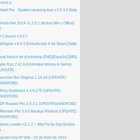
usca y...
aid Pro - System cleaning tool v.3.0.3.0 Beta
.
Auto Net 2014 v1.2.6.1 [Activa Win y Office]
P...
t Cleaner v.3.0.7
Widgets v.4.0.3 [Actualizado 6 de Mayo] [Apk]
..
ual basico de photoshop [Pdf] [Español] [MG]
ple Run 2 v1.9 (Unlimited Money & Gems)
UPDATE...
auncher the Original 1.14.10 (UPDATE)
(ANDROID)
ftKey Keyboard 4.4.6.275 (UPDATE)
(ANDROID)
DF Reader Pro 2.5.3.1 (UPDATE)(ANDROID)
Monster Pro 3.4.0 Backup Restore (UPDATE)
(ANDROID)
dows Loader v2.2.2 + Wat Fix by Daz [Activa
u ...
puter Hoy Nº 406 - 25 de Abril de 2014