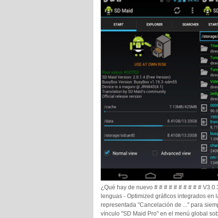
¿Qué hay de nuevo # # # # # # # # # # V3.0.3
lenguas - Optimized gráficos integrados en 
representada "Cancelación de ..." para siem
vínculo "SD Maid Pro" en el menú global sob