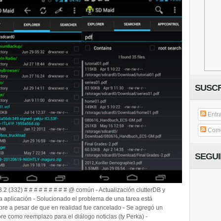
SUSCR
Entr
Come
SEGU
.2 (332) # # # # # # # # # @ común - Actualización clutterDB y
la aplicación - Solucionado el problema de una tarea está
pre a pesar de que en realidad fue cancelado - Se agregó un
re como reemplazo para el diálogo noticias (ty Perka) -