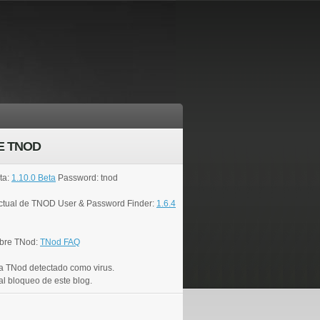
E TNOD
ta:
1.10.0 Beta
Password: tnod
actual de TNOD User & Password Finder:
1.6.4
bre TNod:
TNod FAQ
a TNod detectado como virus.
al bloqueo de este blog.