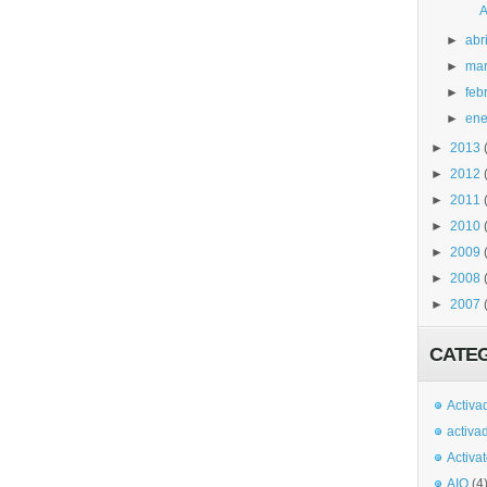
A
►
abri
►
ma
►
feb
►
ene
►
2013
►
2012
►
2011
►
2010
►
2009
►
2008
►
2007
CATE
Activa
activa
Activa
AIO
(4