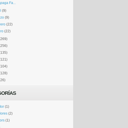
paga Fa...
l
(9)
rzo
(9)
rero
(22)
ro
(22)
(269)
(256)
(135)
(121)
(104)
(128)
(26)
GORÍAS
dor
(1)
dores
(2)
tors
(1)
)