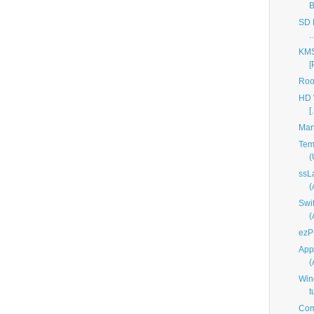
B
SD M
..
KMS
[
Roo
HD 
[.
Man
Tem
(
ssL
Swi
ezP
App
Win
t
Com