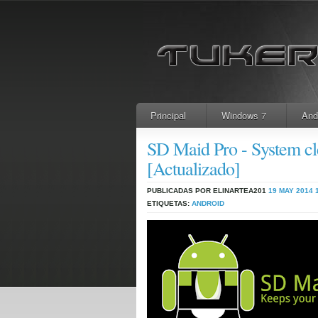
Principal
Windows 7
And
SD Maid Pro - System cle
[Actualizado]
PUBLICADAS POR ELINARTEA201
19 MAY 2014
ETIQUETAS:
ANDROID