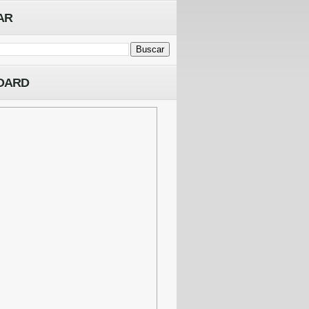
AR
OARD