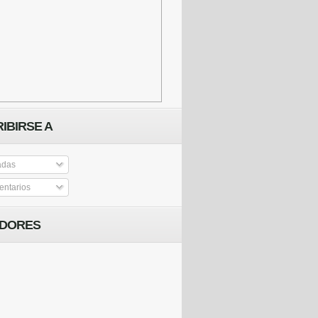
IBIRSE A
adas
ntarios
IDORES