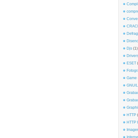
Comple
compr
Conve
CRAC
Defra
Disen
Djs
(1)
Driver
ESET
Fotogr
Game
GNU/L
Graba
Graba
Graphi
HTTP
HTTP I
Imagen
Interne