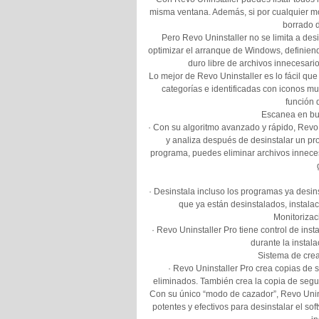
misma ventana. Además, si por cualquier mot
borrado d
Pero Revo Uninstaller no se limita a de
optimizar el arranque de Windows, definiend
duro libre de archivos innecesari
Lo mejor de Revo Uninstaller es lo fácil qu
categorías e identificadas con iconos mu
función 
Escanea en bus
· Con su algoritmo avanzado y rápido, Revo 
y analiza después de desinstalar un pr
programa, puedes eliminar archivos inneces
· Desinstala incluso los programas ya desins
que ya están desinstalados, instala
Monitorizaci
· Revo Uninstaller Pro tiene control de ins
durante la instal
Sistema de crea
· Revo Uninstaller Pro crea copias de s
eliminados. También crea la copia de segu
Con su único “modo de cazador”, Revo Unins
potentes y efectivos para desinstalar el so