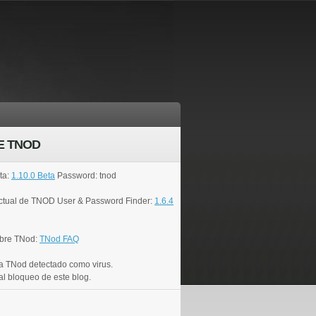
E TNOD
ta:
1.10.0 Beta
Password: tnod
actual de TNOD User & Password Finder:
1.6.4
bre TNod:
TNod FAQ
a TNod detectado como virus.
al bloqueo de este blog.