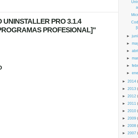
Uni
a
Micr
 UNINSTALLER PRO 3.1.4
Cod
[
 PROGRAMAS PROFESIONAL]"
►
jun
►
ma
►
abri
►
ma
►
feb
O
►
ene
►
2014
►
2013
►
2012
►
2011
►
2010
►
2009
►
2008
►
2007