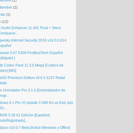
iembre
(1)
tiembre
(2)
sto
(1)
o
(12)
 Audio Enhancer 11.401 Final + Skins
Enriquece...
persky Internet Security 2016 v16.0.0.614
spañol
eaner 5.07.5308 Pro/Bus/Tech Español
x86&x64 ]
ite Codec Pack 11.3.0 Mega [Codecs de
ideo] [MG]
raISO Premium Edition v9.6.5.3237 Retail
ultil...
 Uninstaller Pro 3.1.4 [Desinstalador de
rogr...
dows 8.1 Pro Vl Update 3 X86 En-us Esd July
01...
RAR 5.30 b1 Edición [Español]
AutoRegistrado] ...
pico v10.0.7 Beta [Activa Windows y Office]