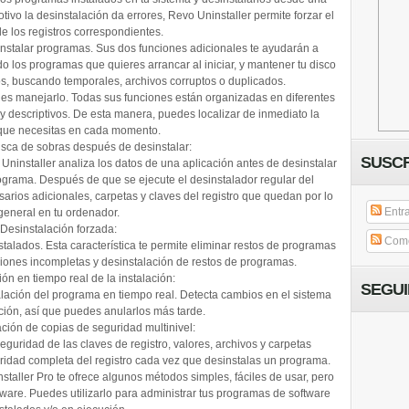
ivo la desinstalación da errores, Revo Uninstaller permite forzar el
e los registros correspondientes.
sinstalar programas. Sus dos funciones adicionales te ayudarán a
o los programas que quieres arrancar al iniciar, y mantener tu disco
os, buscando temporales, archivos corruptos o duplicados.
e es manejarlo. Todas sus funciones están organizadas en diferentes
y descriptivos. De esta manera, puedes localizar de inmediato la
que necesitas en cada momento.
ca de sobras después de desinstalar:
SUSCR
Uninstaller analiza los datos de una aplicación antes de desinstalar
ograma. Después de que se ejecute el desinstalador regular del
arios adicionales, carpetas y claves del registro que quedan por lo
Entr
general en tu ordenador.
Desinstalación forzada:
Come
talados. Esta característica te permite eliminar restos de programas
ciones incompletas y desinstalación de restos de programas.
ón en tiempo real de la instalación:
SEGU
talación del programa en tiempo real. Detecta cambios en el sistema
ación, así que puedes anularlos más tarde.
ción de copias de seguridad multinivel:
eguridad de las claves de registro, valores, archivos y carpetas
ridad completa del registro cada vez que desinstalas un programa.
taller Pro te ofrece algunos métodos simples, fáciles de usar, pero
ftware. Puedes utilizarlo para administrar tus programas de software