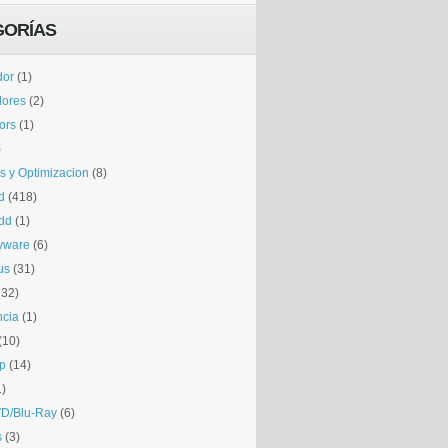
GORÍAS
dor
(1)
dores
(2)
tors
(1)
)
is y Optimizacion
(8)
d
(418)
dd
(1)
yware
(6)
us
(31)
132)
ncia
(1)
(10)
p
(14)
1)
D/Blu-Ray
(6)
s
(3)