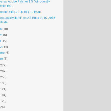
versal Adobe Patcher 1.5 [Windows] y
mtlib.fra...
osoft Office 2016 15.11.2 [Mac]
egeassSystemFiles 2.8 Build 04.07.2015
Utilida...
io
(10)
yo
(5)
l
(10)
rzo
(4)
rero
(6)
ro
(8)
(277)
(269)
(256)
(135)
(121)
(104)
(128)
(26)