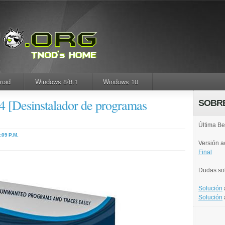
roid
Windows 8/8.1
Windows 10
.4 [Desinstalador de programas
SOBR
Última Be
:09 P.M.
Versión 
Final
Dudas so
Solución
Solución