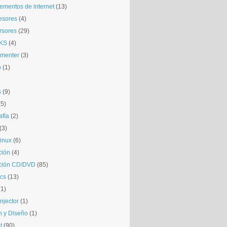
mentos de internet
(13)
esores
(4)
rsores
(29)
KS
(4)
gmenter
(3)
o
(1)
s
(9)
(5)
afía
(2)
(3)
inux
(6)
ción
(4)
ción CD/DVD
(85)
cs
(13)
(1)
njector
(1)
 y Diseño
(1)
t
(90)