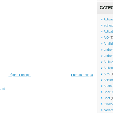
CATE
Activa
activa
Activa
AIO
(4
Analiz
androi
androi
Antisp
Antivir
APK
(
Página Principal
Entrada antigua
Asiste
Audio
tom)
BackU
Boot
(
CD/DV
codec