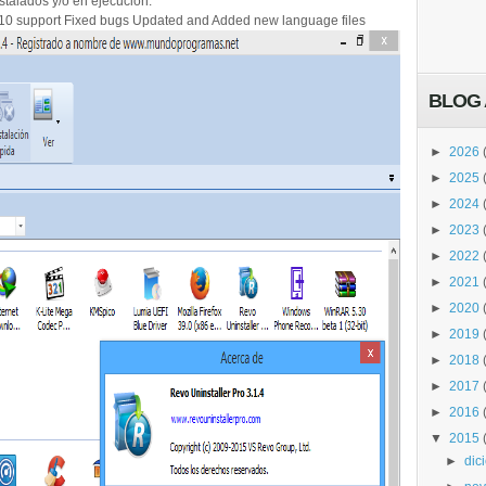
stalados y/o en ejecución.
10 support Fixed bugs Updated and Added new language files
BLOG 
►
2026
►
2025
►
2024
►
2023
►
2022
►
2021
►
2020
►
2019
►
2018
►
2017
►
2016
▼
2015
►
dic