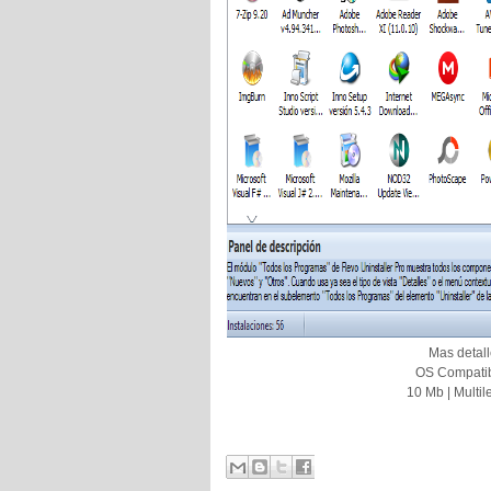
Mas detall
OS Compatib
10 Mb | Multil