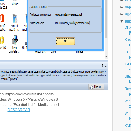
►
nov
►
sep
►
ago
▼
juli
DFX
[
Kas
E
CCl
[
K-L
v
Ult
M
Revo
es: http://www.revouninstaller.com/
p
les: Windows XP/Vista/7/Windows 8
Win
enguaje (Español Incl.) | Medicina Incl.
2
DESCARGAR
Win
[
KMS