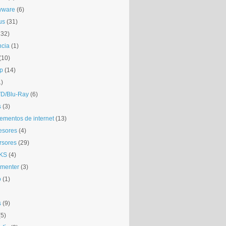
yware
(6)
us
(31)
132)
ncia
(1)
(10)
p
(14)
1)
D/Blu-Ray
(6)
s
(3)
mentos de internet
(13)
esores
(4)
rsores
(29)
KS
(4)
gmenter
(3)
o
(1)
s
(9)
(5)