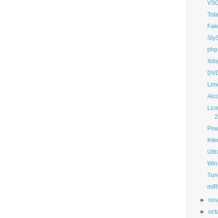
VSO
Tot
Fak
Sly
php
Xili
DVD
Lim
Alc
Lice
2
Pow
Int
Ult
Win
Tune
mIR
►
nov
►
oct