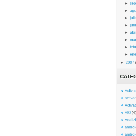
►
sep
►
ago
►
juli
►
jun
►
abri
►
ma
►
feb
►
ene
►
2007
CATE
Activa
activa
Activa
AIO
(4
Analiz
androi
androi