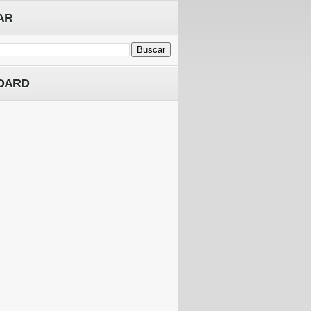
AR
OARD