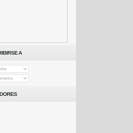
IBIRSE A
adas
ntarios
IDORES