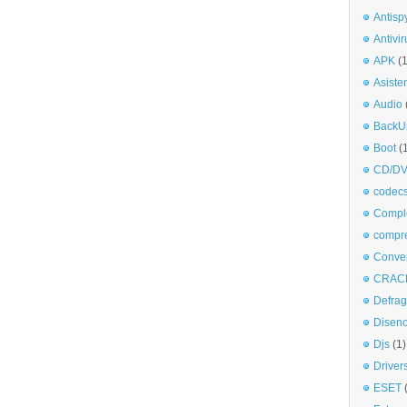
Antisp
Antivir
APK
(
Asiste
Audio
BackU
Boot
(
CD/DV
codec
Comple
compr
Conve
CRAC
Defra
Disen
Djs
(1)
Driver
ESET