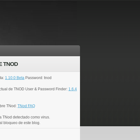
E TNOD
ta:
1.10.0 Beta
Password: tnod
actual de TNOD User & Password Finder:
1.6.4
bre TNod:
TNod FAQ
a TNod detectado como virus.
al bloqueo de este blog.