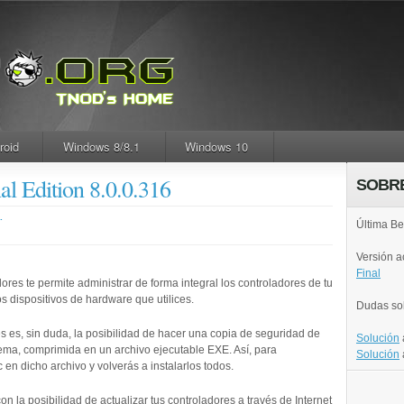
roid
Windows 8/8.1
Windows 10
al Edition 8.0.0.316
SOBR
.
Última Be
Versión 
Final
res te permite administrar de forma integral los controladores de tu
os dispositivos de hardware que utilices.
Dudas so
 es, sin duda, la posibilidad de hacer una copia de seguridad de
Solución
stema, comprimida en un archivo ejecutable EXE. Así, para
Solución
 en dicho archivo y volverás a instalarlos todos.
n la posibilidad de actualizar tus controladores a través de Internet