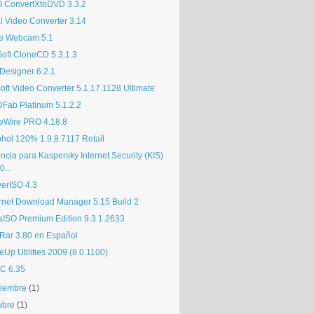
 ConvertXtoDVD 3.3.2
al Video Converter 3.14
e Webcam 5.1
Soft CloneCD 5.3.1.3
Designer 6.2.1
soft Video Converter 5.1.17.1128 Ultimate
Fab Platinum 5.1.2.2
eWire PRO 4.18.8
ohol 120% 1.9.8.7117 Retail
ncia para Kaspersky Internet Security (KIS)
0...
erISO 4.3
ernet Download Manager 5.15 Build 2
raISO Premium Edition 9.3.1.2633
Rar 3.80 en Español
Up Utilities 2009 (8.0.1100)
C 6.35
iembre
(1)
ubre
(1)