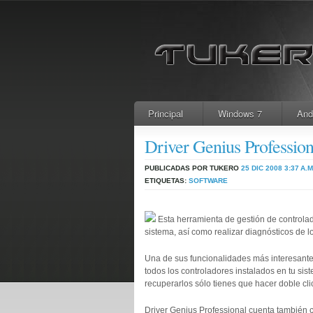
Principal
Windows 7
And
Driver Genius Profession
PUBLICADAS POR TUKERO
25 DIC 2008
3:37 A.M
ETIQUETAS:
SOFTWARE
Esta herramienta de gestión de controlado
sistema, así como realizar diagnósticos de l
Una de sus funcionalidades más interesantes
todos los controladores instalados en tu si
recuperarlos sólo tienes que hacer doble clic
Driver Genius Professional cuenta también co