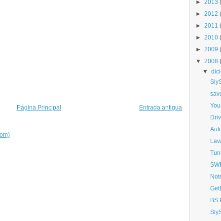
►
2013
►
2012
►
2011
►
2010
►
2009
▼
2008
▼
dic
Sly
sav
You
Página Principal
Entrada antigua
Driv
Aut
tom)
Lav
Tun
SWF
Not
Get
BS.
Sly