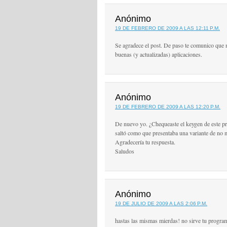
Anónimo
19 DE FEBRERO DE 2009 A LAS 12:11 P.M.
Se agradece el post. De paso te comunico que 
buenas (y actualizadas) aplicaciones.
Anónimo
19 DE FEBRERO DE 2009 A LAS 12:20 P.M.
De nuevo yo. ¿Chequeaste el keygen de este pr
saltó como que presentaba una variante de no 
Agradecería tu respuesta.
Saludos
Anónimo
19 DE JULIO DE 2009 A LAS 2:06 P.M.
hastas las mismas mierdas! no sirve tu program