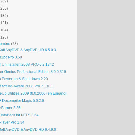
(269)
(256)
(135)
(121)
(104)
(128)
iembre
(28)
Soft AnyDVD & AnyDVD HD 6.5.0.3
e2pc Pro 3.50
r Uninstaller! 2008 PRO 6.2.1342
er Genius Professional Edition 8.0.0.316
o Power-on & Shut-down 2.20
asoft Ad-Aware 2008 Pro 7.1.0.11
eUp Utilities 2009 (8.0.2000) en Español
 Decompiler Magic 5.0.2.6
eBurner 2.25
DataBack for NTFS 3.64
Player Pro 2.34
Soft AnyDVD & AnyDVD HD 6.4.9.0