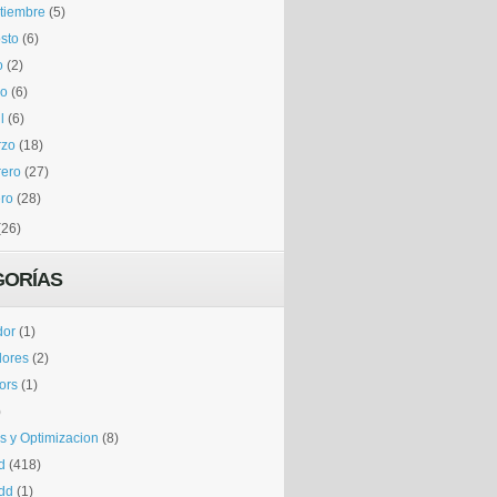
tiembre
(5)
sto
(6)
o
(2)
io
(6)
l
(6)
rzo
(18)
rero
(27)
ro
(28)
(26)
GORÍAS
dor
(1)
dores
(2)
tors
(1)
)
is y Optimizacion
(8)
d
(418)
dd
(1)