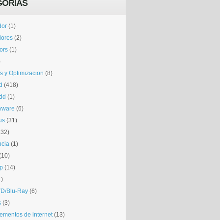
GORÍAS
dor
(1)
dores
(2)
tors
(1)
)
is y Optimizacion
(8)
d
(418)
dd
(1)
yware
(6)
us
(31)
132)
ncia
(1)
(10)
p
(14)
1)
D/Blu-Ray
(6)
s
(3)
mentos de internet
(13)