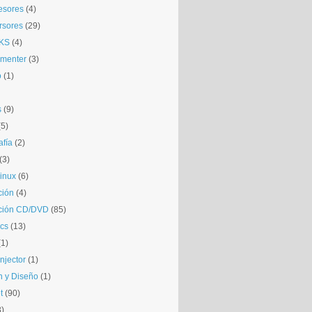
esores
(4)
rsores
(29)
KS
(4)
gmenter
(3)
o
(1)
s
(9)
(5)
afía
(2)
(3)
inux
(6)
ción
(4)
ción CD/DVD
(85)
cs
(13)
(1)
njector
(1)
 y Diseño
(1)
t
(90)
3)