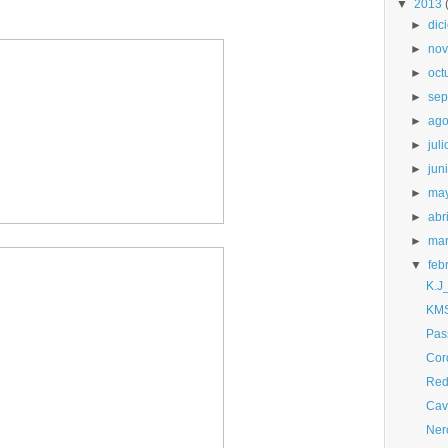
▼
2013
►
dic
►
nov
►
oct
►
sep
►
ago
►
juli
►
jun
►
ma
►
abri
►
ma
▼
feb
K.J
KMS
Pas
Cor
Red
Cav
Ner