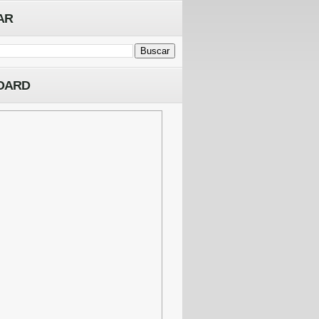
AR
OARD