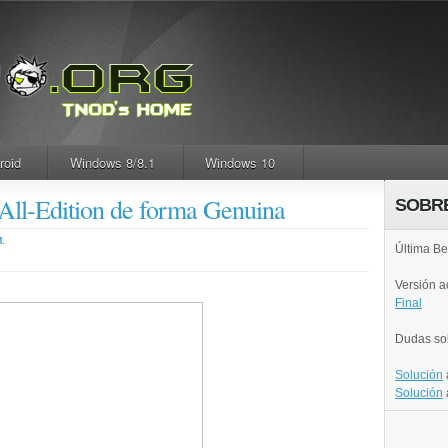
roid
Windows 8/8.1
Windows 10
All-Edition de forma Genuina
SOBR
M.
Última Be
Versión 
Final
Dudas so
Solución
Solución