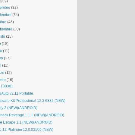
(269)
iembre
(32)
iembre
(34)
ubre
(46)
tiembre
(30)
sto
(25)
o
(18)
io
(11)
yo
(17)
l
(11)
rzo
(12)
rero
(16)
_130301
Auto v2.11 Portable
sware Kit Professional 12.3.6332 (NEW)
dy 2 (NEW)(ANDROID)
neck Revenge 1.1.1 (NEW)(ANDROID)
e Escape 1.1 (NEW)(ANDROID)
o 12 Platinum 12.0.03500 (NEW)