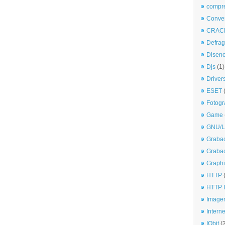
compr
Conve
CRAC
Defra
Disen
Djs
(1)
Driver
ESET
Fotogr
Game
GNU/L
Graba
Graba
Graphi
HTTP
HTTP I
Imagen
Interne
IObit
(