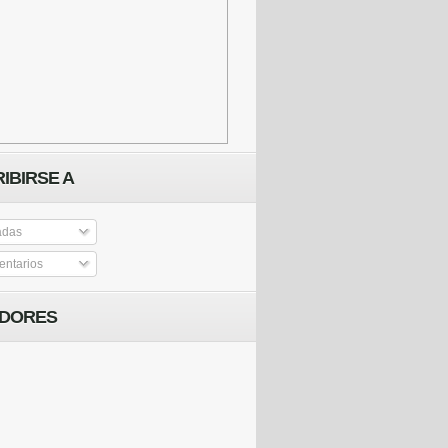
IBIRSE A
adas
ntarios
IDORES