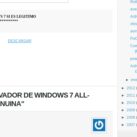
Rol
ava
 7 SI ES LEGITIMO
Acti
**********
cfos
aome
Fix
DESCARGAR
Com
[
pow
Act
G
►
ene
►
2012
IVADOR DE WINDOWS 7 ALL-
►
2011
ENUINA"
►
2010
►
2009
►
2008
►
2007