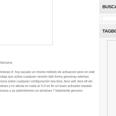
BUSC
TAGB
a Genuina
windows 8 hoy sacado un mismo método de activacion pero en este
entaja que activa cualquier versión dde forma genuinay ademas
iona sobre cualquier configuración sea bios, bios uefi, bios efi etc..
ndows y no afecta en nada al S.O en fin un buen activador basado
iciara y ya optendremos un windows 7 totalmente genuino