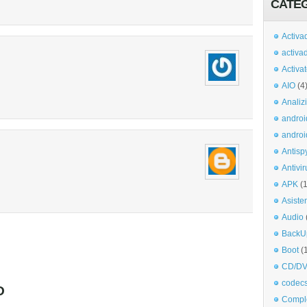
CATE
Activa
activa
Activa
AIO
(4
Analiz
androi
androi
Antisp
Antivir
APK
(
Asiste
Audio
BackU
Boot
(
CD/DV
codec
O
Comple