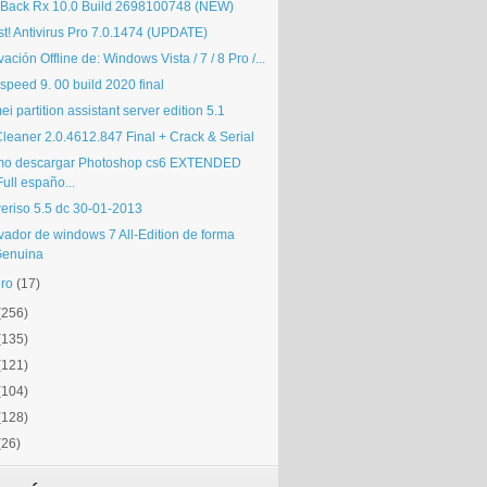
lBack Rx 10.0 Build 2698100748 (NEW)
st! Antivirus Pro 7.0.1474 (UPDATE)
vación Offline de: Windows Vista / 7 / 8 Pro /...
speed 9. 00 build 2020 final
i partition assistant server edition 5.1
Cleaner 2.0.4612.847 Final + Crack & Serial
o descargar Photoshop cs6 EXTENDED
Full españo...
eriso 5.5 dc 30-01-2013
ivador de windows 7 All-Edition de forma
enuina
ro
(17)
(256)
(135)
(121)
(104)
(128)
(26)