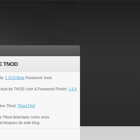
E TNOD
ta:
1.10.0 Beta
Password: tnod
actual de TNOD User & Password Finder:
1.6.4
bre TNod:
TNod FAQ
a TNod detectado como virus.
al bloqueo de este blog.