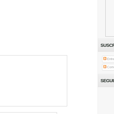
SUSCR
Entr
Come
SEGU