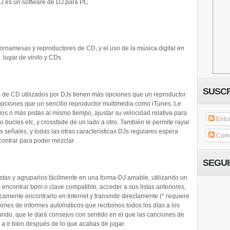
DJ es un software de DJ para PC
tornamesas y reproductores de CD, y el uso de la música digital en
lugar de vinilo y CDs.
SUSCR
 de CD utilizados por DJs tienen más opciones que un reproductor
 opciones que un sencillo reproductor multimedia como iTunes. Le
os o más pistas al mismo tiempo, ajustar su velocidad relativa para
Entr
o bucles etc, y crossfade de un lado a otro. También le permite rayar
s señales, y todas las otras características DJs regulares espera
Come
ontrar para poder mezclar.
SEGU
istas y agruparlos fácilmente en una forma-DJ amable, utilizando un
 o encontrar bpm o clave compatible, acceder a sus listas anteriores,
ticamente encontrarlo en Internet y transmitir directamente (* requiere
llones de informes automáticos que recibimos todos los días a los
ndo, que le dará consejos con sentido en el que las canciones de
 a ir bien después de lo que acabas de jugar.