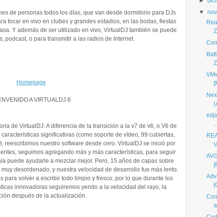
►
dic
▼
nov
ones de personas todos los días, que van desde dormitorio para DJs
ara tocar en vivo en clubes y grandes estadios, en las bodas, fiestas
Real
asa. Y además de ser utilizado en vivo, VirtualDJ también se puede
Z
, podcast, o para transmitir a las radios de Internet.
Con
Bat
Z
VMw
Homepage
[
Next
ENVENIDO A VIRTUALDJ 8
(
edji
..
oria de VirtualDJ. A diferencia de la transición a la v7 de v6, o V6 de
aracterísticas significativas (como soporte de vídeo, 99 cubiertas,
REA
v8, reescribimos nuestro software desde cero. VirtualDJ se inició por
V
ientes, seguimos agregando más y más características, para seguir
AVG
gía puede ayudarle a mezclar mejor. Pero, 15 años de capas sobre
[
 muy desordenado, y nuestra velocidad de desarrollo fue más lento.
Adv
para volver a escribir todo limpio y fresco, por lo que durante los
[
sticas innovadoras seguiremos yendo a la velocidad del rayo, la
ción después de la actualización.
Cool
a