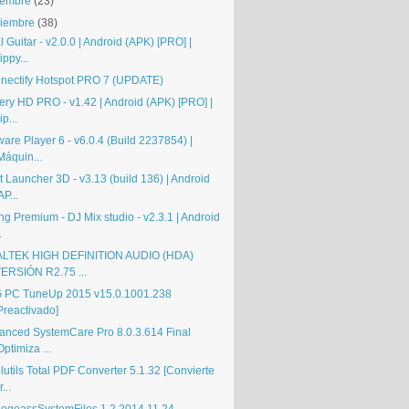
iembre
(23)
iembre
(38)
 Guitar - v2.0.0 | Android (APK) [PRO] |
ippy...
nectify Hotspot PRO 7 (UPDATE)
tery HD PRO - v1.42 | Android (APK) [PRO] |
ip...
are Player 6 - v6.0.4 (Build 2237854) |
Máquin...
 Launcher 3D - v3.13 (build 136) | Android
AP...
ng Premium - DJ Mix studio - v2.3.1 | Android
.
LTEK HIGH DEFINITION AUDIO (HDA)
ERSIÓN R2.75 ...
 PC TuneUp 2015 v15.0.1001.238
Preactivado]
anced SystemCare Pro 8.0.3.614 Final
Optimiza ...
utils Total PDF Converter 5.1.32 [Convierte
r...