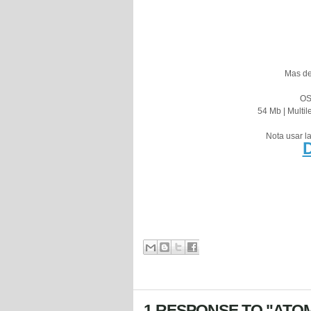
Mas det
OS
54 Mb | Multil
Nota usar l
1 RESPONSE TO "ATOMI