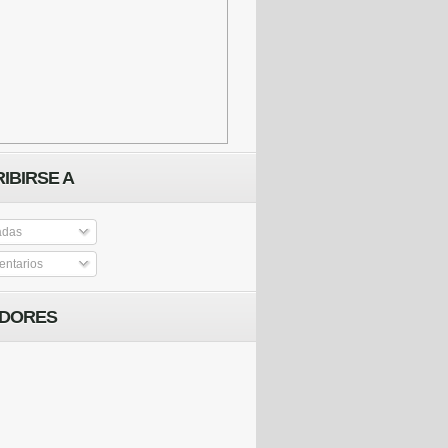
IBIRSE A
adas
ntarios
IDORES