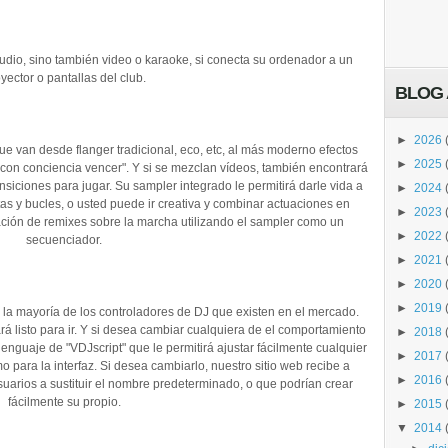
audio, sino también video o karaoke, si conecta su ordenador a un
yector o pantallas del club.
BLOG 
►
2026
ue van desde flanger tradicional, eco, etc, al más moderno efectos
►
2025
 "con conciencia vencer". Y si se mezclan vídeos, también encontrará
nsiciones para jugar. Su sampler integrado le permitirá darle vida a
►
2024
s y bucles, o usted puede ir creativa y combinar actuaciones en
►
2023
eación de remixes sobre la marcha utilizando el sampler como un
►
2022
secuenciador.
►
2021
►
2020
►
2019
 la mayoría de los controladores de DJ que existen en el mercado.
rá listo para ir. Y si desea cambiar cualquiera de el comportamiento
►
2018
enguaje de "VDJscript" que le permitirá ajustar fácilmente cualquier
►
2017
 para la interfaz. Si desea cambiarlo, nuestro sitio web recibe a
►
2016
suarios a sustituir el nombre predeterminado, o que podrían crear
fácilmente su propio.
►
2015
▼
2014