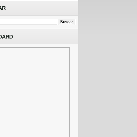
AR
OARD