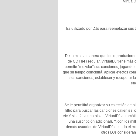
Virtual
Es utilizado por DJs para reemplazar sus 
De la misma manera que los reproductores
de CD Hi-Fi regular, VirtualDJ tiene más
permite "mezclar" sus canciones, jugando d
que su tempo coincidirá, aplicar efectos com
sus canciones, establecer y recuperar la
enc
Se le permitirá organizar su colección de p
filtro para buscar las canciones calientes,
etc Y si te falta una pista , VirtualDJ automá
una suscripción adicional). Y, con los mi
demás usuarios de VirtualDJ de todo el mu
otros DJs consideran