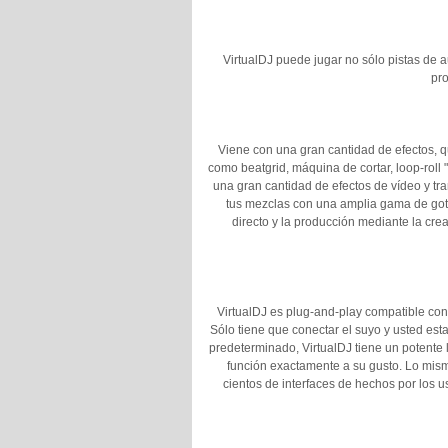
VirtualDJ puede jugar no sólo pistas de 
pro
Viene con una gran cantidad de efectos, q
como beatgrid, máquina de cortar, loop-roll
una gran cantidad de efectos de vídeo y tra
tus mezclas con una amplia gama de gota
directo y la producción mediante la cr
VirtualDJ es plug-and-play compatible con
Sólo tiene que conectar el suyo y usted esta
predeterminado, VirtualDJ tiene un potente l
función exactamente a su gusto. Lo mismo
cientos de interfaces de hechos por los u