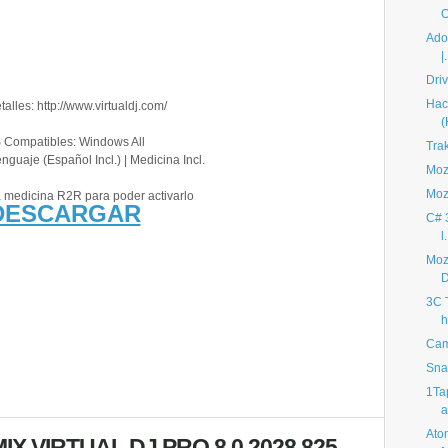
O
Adob
|.
Driv
Hac
alles: http://www.virtualdj.com/
(
 Compatibles: Windows All
Trak
enguaje (Español Incl.) | Medicina Incl.
Mozi
Mozi
a medicina R2R para poder activarlo
DESCARGAR
C# 
l.
Mozi
D
3C T
h
Cam
Sna
1Tap
a
Ato
X VIRTUAL DJ PRO 8.0.2028.825