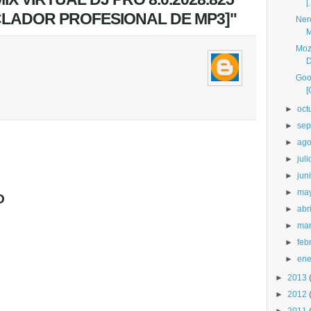
[.
CLADOR PROFESIONAL DE MP3]"
Ner
M
Mozi
D
Goo
[
►
oct
►
sep
►
ago
►
juli
►
jun
►
ma
O
►
abri
►
ma
►
feb
►
ene
►
2013
►
2012