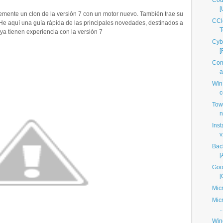
Cod
[
lemente un clon de la versión 7 con un motor nuevo. También trae su
CCl
He aquí una guía rápida de las principales novedades, destinados a
T
a tienen experiencia con la versión 7
Cyb
[
Com
a
Win
c
Tow
n
Inst
v.
Bac
[
Goo
[
Mic
Micr
..
Win