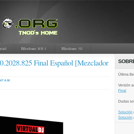
roid
Windows 8/8.1
Windows 10
.0.2028.825 Final Español [Mezclador
SOBR
Última Be
:47 A.M.
Versión 
Final
Dudas so
Solución
Solución