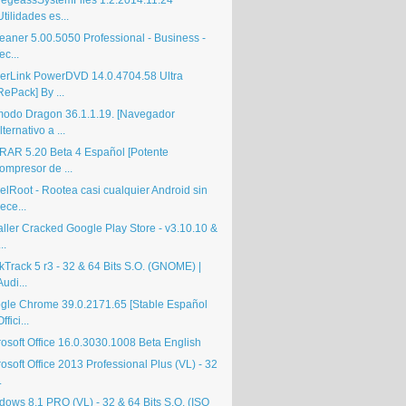
egeassSystemFiles 1.2.2014.11.24
Utilidades es...
eaner 5.00.5050 Professional - Business -
ec...
erLink PowerDVD 14.0.4704.58 Ultra
RePack] By ...
odo Dragon 36.1.1.19. [Navegador
lternativo a ...
RAR 5.20 Beta 4 Español [Potente
ompresor de ...
elRoot - Rootea casi cualquier Android sin
ece...
aller Cracked Google Play Store - v3.10.10 &
..
kTrack 5 r3 - 32 & 64 Bits S.O. (GNOME) |
Audi...
gle Chrome 39.0.2171.65 [Stable Español
Offici...
rosoft Office 16.0.3030.1008 Beta English
osoft Office 2013 Professional Plus (VL) - 32
.
dows 8.1 PRO (VL) - 32 & 64 Bits S.O. (ISO