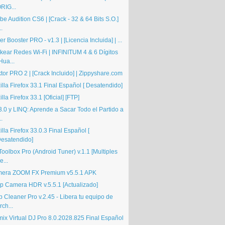
RIG...
e Audition CS6 | [Crack - 32 & 64 Bits S.O.]
..
er Booster PRO - v1.3 | [Licencia Incluida] | ...
kear Redes Wi-Fi | INFINITUM 4 & 6 Dígitos
Hua...
tor PRO 2 | [Crack Incluido] | Zippyshare.com
lla Firefox 33.1 Final Español [ Desatendido]
lla Firefox 33.1 [Oficial] [FTP]
3.0 y LINQ: Aprende a Sacar Todo el Partido a
..
lla Firefox 33.0.3 Final Español [
esatendido]
oolbox Pro (Android Tuner) v.1.1 [Multiples
e...
era ZOOM FX Premium v5.5.1 APK
p Camera HDR v.5.5.1 [Actualizado]
 Cleaner Pro v.2.45 - Libera tu equipo de
rch...
mix Virtual DJ Pro 8.0.2028.825 Final Español