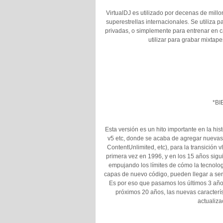
VirtualDJ es utilizado por decenas de mill
superestrellas internacionales. Se utiliza p
privadas, o simplemente para entrenar en c
utilizar para grabar mixtapes
*BI
Esta versión es un hito importante en la hist
v5 etc, donde se acaba de agregar nuevas c
ContentUnlimited, etc), para la transición 
primera vez en 1996, y en los 15 años sigu
empujando los límites de cómo la tecnolo
capas de nuevo código, pueden llegar a ser
Es por eso que pasamos los últimos 3 años 
próximos 20 años, las nuevas caracterí
actualiza