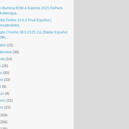
..
o Burning ROM & Express 2015 RePack
ultilengua...
lla Firefox 33.0.2 Final Español [
esatendido]
gle Chrome 38.0.2125.111 [Stable Español
Offic...
ubre
(15)
tiembre
(36)
sto
(14)
o
(26)
io
(30)
yo
(33)
l
(9)
rzo
(9)
rero
(22)
ro
(22)
(269)
(256)