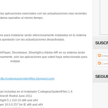
las aplicaciones esenciales con las actualizaciones mas recientes
istema operativo al mismo tiempo.
ne para instalarse serán silenciosamente instaladas en tu sistema
 quedarán con las actualizaciones desactivadas.
SUSCR
shPlayer, Shockwave, Silverlight y Adobe AIR en su sistema serán
Entr
iosamente, solo las aplicaciones que usted haya seleccionado para
instalar.
Come
SEGU
http://codegeasssystemfiles.blogspot.com/
tan incluidas en el instalador CodegeasSystemFiles 1.4:
DirectX Redist June 2011
rlight 5.1.310.10 x86 and x64
yer 16.0.0.257 for IE x86 and x64