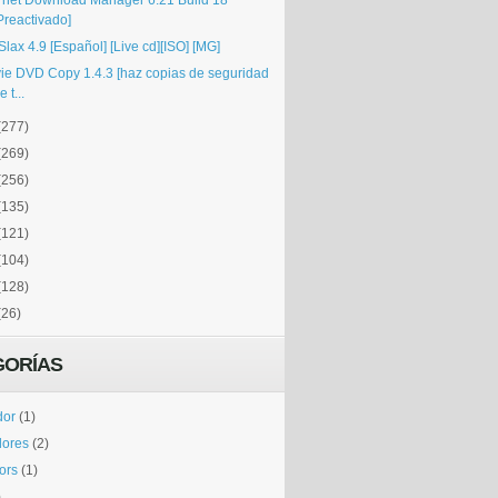
ernet Download Manager 6.21 Build 18
Preactivado]
Slax 4.9 [Español] [Live cd][ISO] [MG]
ie DVD Copy 1.4.3 [haz copias de seguridad
e t...
(277)
(269)
(256)
(135)
(121)
(104)
(128)
(26)
GORÍAS
dor
(1)
dores
(2)
tors
(1)
)