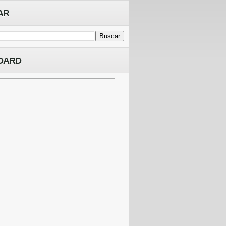
AR
OARD