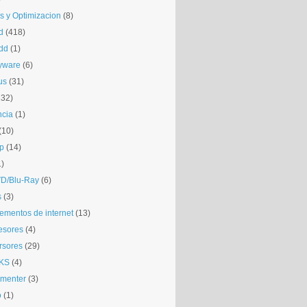
is y Optimizacion
(8)
d
(418)
dd
(1)
yware
(6)
us
(31)
132)
ncia
(1)
(10)
p
(14)
1)
D/Blu-Ray
(6)
s
(3)
mentos de internet
(13)
esores
(4)
rsores
(29)
KS
(4)
gmenter
(3)
o
(1)