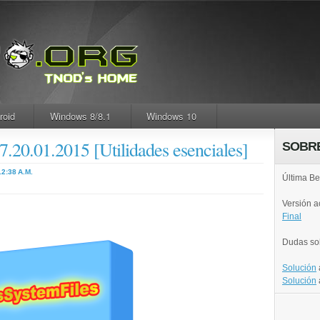
roid
Windows 8/8.1
Windows 10
.20.01.2015 [Utilidades esenciales]
SOBR
12:38 A.M.
Última Be
Versión 
Final
Dudas so
Solución
Solución