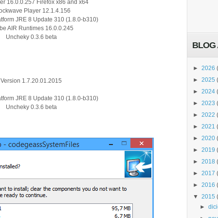
er 16.0.0.257 Firefox x86 and x64
ockwave Player 12.1.4.156
atform JRE 8 Update 310 (1.8.0-b310)
be AIR Runtimes 16.0.0.245
Uncheky 0.3.6 beta
BLOG 
►
2026
►
2025
Version 1.7.20.01.2015
►
2024
atform JRE 8 Update 310 (1.8.0-b310)
►
2023
Uncheky 0.3.6 beta
►
2022
►
2021
►
2020
►
2019
►
2018
►
2017
►
2016
▼
2015
►
dic