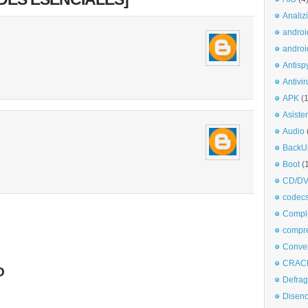
Analiz
androi
androi
Antisp
Antivir
APK
(
Asiste
Audio
BackU
Boot
(
CD/DV
codec
Comple
compr
Conve
CRAC
O
Defra
Disen