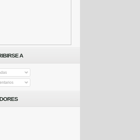
IBIRSE A
adas
ntarios
IDORES