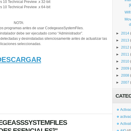
Int
 10 Technical Preview .x 32-bit
[
 10 Technical Preview .x 64-bit
Wifi
Mov
NOTA:
d
los programas antes de usar CodegeassSystemFiles.
 instalador debe ser ejecutado como “Administrador”.
►
2014
 detectadas y desinstaladas silenciosamente antes de actualizar las
►
2013
licaciones seleccionadas.
►
2012
►
2011
DESCARGAR
►
2010
►
2009
►
2008
►
2007
CATE
Activa
activa
DEGEASSSYSTEMFILES
Activa
DADES ESENCIALES]"
AIO
(4