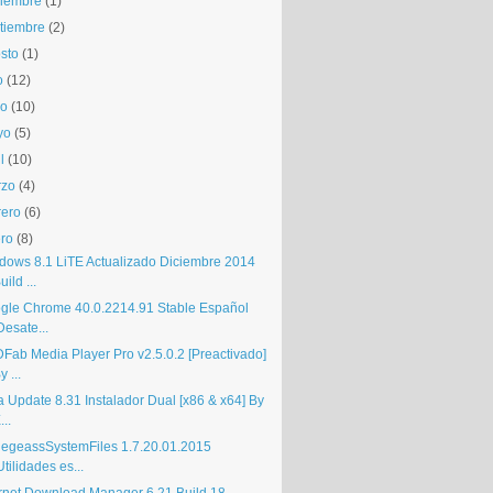
iembre
(1)
tiembre
(2)
sto
(1)
o
(12)
io
(10)
yo
(5)
l
(10)
rzo
(4)
rero
(6)
ro
(8)
dows 8.1 LiTE Actualizado Diciembre 2014
uild ...
gle Chrome 40.0.2214.91 Stable Español
Desate...
Fab Media Player Pro v2.5.0.2 [Preactivado]
y ...
a Update 8.31 Instalador Dual [x86 & x64] By
...
egeassSystemFiles 1.7.20.01.2015
Utilidades es...