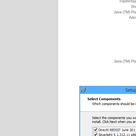
FlashPlay
Sh
Java (TM) Pl
Ado
Java (TM) Pl