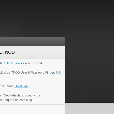
E TNOD
ta:
1.10.0 Beta
Password: tnod
actual de TNOD User & Password Finder:
1.6.4
bre TNod:
TNod FAQ
a TNod detectado como virus.
al bloqueo de este blog.