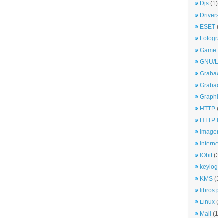
Djs
(1)
Driver
ESET
Fotogr
Game
GNU/L
Graba
Graba
Graphi
HTTP
HTTP I
Imagen
Interne
IObit
(
keylog
KMS
(
libros 
Linux
Mail
(1