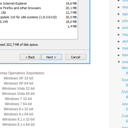
►
nov
►
sep
►
ago
►
juli
►
jun
►
ma
►
abri
►
ma
►
feb
▼
ene
Win
temas Operativos Soportados:
B
Windows XP 32-bit
Goo
Windows XP 64-bit
[
Windows Vista 32-bit
DVD
Windows Vista 64-bit
B
Windows 7 32-bit
Windows 7 64-bit
Jav
Windows 8.x 32-bit
E
Windows 8.x 64-bit
Cod
Windows 8.1.x 32-bit
[
Windows 8.1.x 64-bit