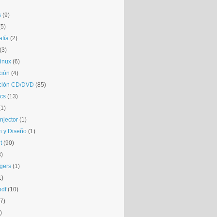
s
(9)
(5)
afía
(2)
(3)
inux
(6)
ción
(4)
ción CD/DVD
(85)
cs
(13)
(1)
njector
(1)
 y Diseño
(1)
t
(90)
3)
gers
(1)
1)
pdf
(10)
(7)
)