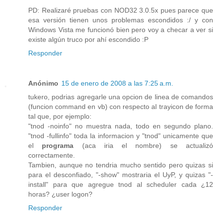
PD: Realizaré pruebas con NOD32 3.0.5x pues parece que
esa versión tienen unos problemas escondidos :/ y con
Windows Vista me funcionó bien pero voy a checar a ver si
existe algún truco por ahí escondido :P
Responder
Anónimo
15 de enero de 2008 a las 7:25 a.m.
tukero, podrias agregarle una opcion de linea de comandos
(funcion command en vb) con respecto al trayicon de forma
tal que, por ejemplo:
"tnod -noinfo" no muestra nada, todo en segundo plano.
"tnod -fullinfo" toda la informacion y "tnod" unicamente que
el
programa
(aca iria el nombre) se actualizó
correctamente.
Tambien, aunque no tendria mucho sentido pero quizas si
para el desconfiado, "-show" mostraria el UyP, y quizas "-
install" para que agregue tnod al scheduler cada ¿12
horas? ¿user logon?
Responder