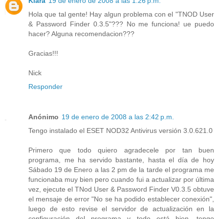
Klara
19 de enero de 2008 a las 1:26 p.m.
Hola que tal gente! Hay algun problema con el "TNOD User
& Password Finder 0.3.5"??? No me funciona! ue puedo
hacer? Alguna recomendacion???
Gracias!!!
Nick
Responder
Anónimo
19 de enero de 2008 a las 2:42 p.m.
Tengo instalado el ESET NOD32 Antivirus versión 3.0.621.0
Primero que todo quiero agradecele por tan buen
programa, me ha servido bastante, hasta el día de hoy
Sábado 19 de Enero a las 2 pm de la tarde el programa me
funcionaba muy bien pero cuando fui a actualizar por última
vez, ejecute el TNod User & Password Finder V0.3.5 obtuve
el mensaje de error "No se ha podido establecer conexión",
luego de esto revise el servidor de actualización en la
configuración del programa y todo está bien, tengo