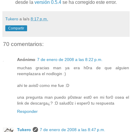
desde la
versión 0.5.4
se ha corregido este error.
Tukero
a la/s
8:17 p.m.
Compartir
70 comentarios:
Anónimo
7 de enero de 2008 a las 8:22 p.m.
muchas gracias man ya era h0ra de que alguien
reemplazara el nodlogin :)
ahi te avis0 como me fue :D
una pregunta man puedo p0stear est0 en mi for0 osea el
link de descarga¿? :D salud0z i esper0 tu respuesta
Responder
Tukero
7 de enero de 2008 a las 8:47 p.m.