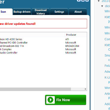
▼
2013
▼
dic
Win
KMS
[
Win
Win
Con
KMS
O
Smar
c
Fel
Adw
K-L
p
Won
Arti
P
Adi
d