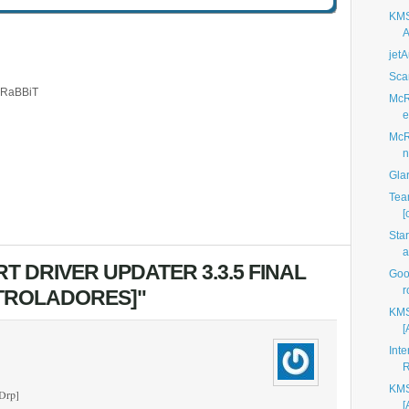
KMS
A
jet
Sca
y RaBBiT
McR
e
McR
n
Glar
Tea
[
Sta
a
T DRIVER UPDATER 3.3.5 FINAL
Goo
r
TROLADORES]"
KMSp
[
Int
R
KMSp
[Drp]
[