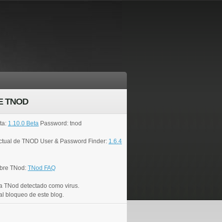
E TNOD
ta:
1.10.0 Beta
Password: tnod
actual de TNOD User & Password Finder:
1.6.4
bre TNod:
TNod FAQ
a TNod detectado como virus.
al bloqueo de este blog.