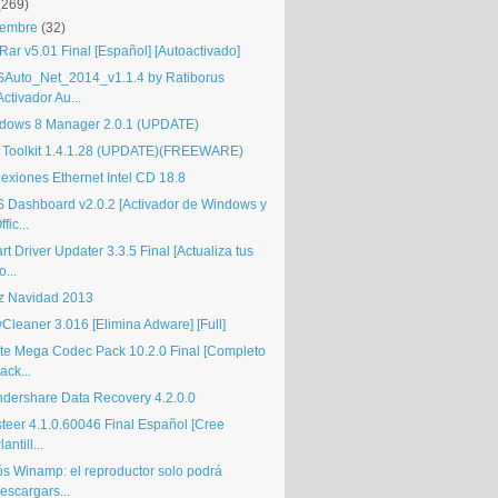
(269)
iembre
(32)
Rar v5.01 Final [Español] [Autoactivado]
Auto_Net_2014_v1.1.4 by Ratiborus
Activador Au...
dows 8 Manager 2.0.1 (UPDATE)
 Toolkit 1.4.1.28 (UPDATE)(FREEWARE)
exiones Ethernet Intel CD 18.8
 Dashboard v2.0.2 [Activador de Windows y
ffic...
t Driver Updater 3.3.5 Final [Actualiza tus
o...
iz Navidad 2013
Cleaner 3.016 [Elimina Adware] [Full]
ite Mega Codec Pack 10.2.0 Final [Completo
ack...
dershare Data Recovery 4.2.0.0
steer 4.1.0.60046 Final Español [Cree
lantill...
ós Winamp: el reproductor solo podrá
escargars...