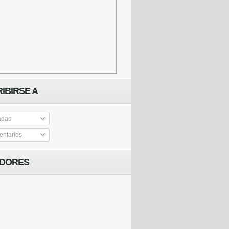
IBIRSE A
adas
ntarios
IDORES