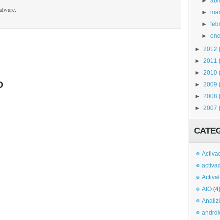
►
abri
alware.
►
ma
►
feb
►
ene
►
2012
►
2011
►
2010
O
►
2009
►
2008
►
2007
CATE
Activa
activa
Activa
AIO
(4
Analiz
androi