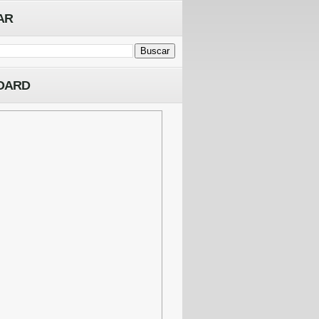
AR
OARD