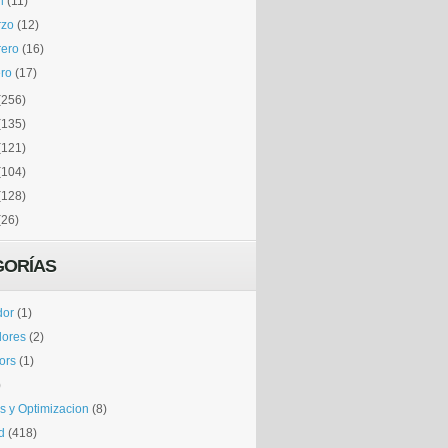
l
(11)
rzo
(12)
rero
(16)
ro
(17)
(256)
(135)
(121)
(104)
(128)
(26)
GORÍAS
dor
(1)
dores
(2)
tors
(1)
)
is y Optimizacion
(8)
d
(418)