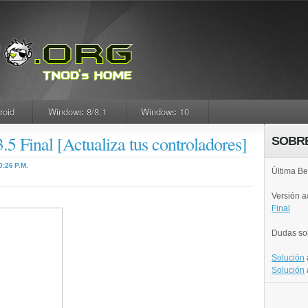
roid
Windows 8/8.1
Windows 10
.5 Final [Actualiza tus controladores]
SOBR
0:26 P.M.
Última Be
Versión 
Final
Dudas so
Solución
Solución