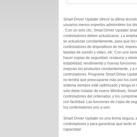
Smart Driver Updater ofrece la última tecnol
usuarios menos expertos administren los dis
. Con un solo clic, Smart Driver Updater ana
controladores deben actualizarse. La ampli
se actualizan constantemente, para que los 
controladores de dispositivos de red, impre
tarjetas de sonido y vídeo, etc. Con una seri
hacer copias de seguridad, restaurar y elim
estabilidad, rendimiento y nuevas funciones
mejoran los productos constantemente, y a
controladores. Programe Smart Driver Updat
no tendrá que preocuparse más por los contr
sistema siempre esté optimizado y tenga el m
solo debe instalar de nuevo Windows, Smart
controladores del ordenador, y los comprime
con facilidad. Las funciones de copia de seg
los controladores uno a uno.
Smart Driver Updater es una forma segura, s
controladores y para garantizar que tanto e
capacidad.