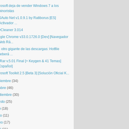
rosoft deja de vender Windows 7 a los
inoristas
Auto Net v1.0.9.1 by Ratiborus [ES]
Activador ...
Cleaner 3.014
gle Chrome v33.0.1726.0 [Dev] [Navegador
eb Rá...
otro gigante de las descargas: Hotfile
eberá ...
Rar v.5.01 Final [+ Keygen & 41 Temas]
Español]
osoft Toolkit 2.5 [Beta 3] [Solución Oficial K...
iembre
(34)
ubre
(46)
tiembre
(30)
sto
(25)
o
(18)
io
(11)
yo
(17)