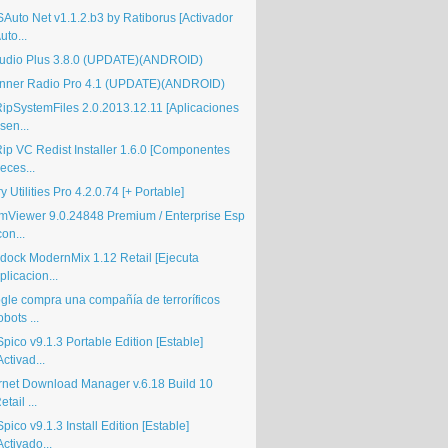
Auto Net v1.1.2.b3 by Ratiborus [Activador
uto...
Audio Plus 3.8.0 (UPDATE)(ANDROID)
nner Radio Pro 4.1 (UPDATE)(ANDROID)
ipSystemFiles 2.0.2013.12.11 [Aplicaciones
sen...
ip VC Redist Installer 1.6.0 [Componentes
eces...
y Utilities Pro 4.2.0.74 [+ Portable]
mViewer 9.0.24848 Premium / Enterprise Esp
con...
rdock ModernMix 1.12 Retail [Ejecuta
plicacion...
gle compra una compañía de terroríficos
obots ...
ico v9.1.3 Portable Edition [Estable]
Activad...
ernet Download Manager v.6.18 Build 10
etail ...
ico v9.1.3 Install Edition [Estable]
Activado...