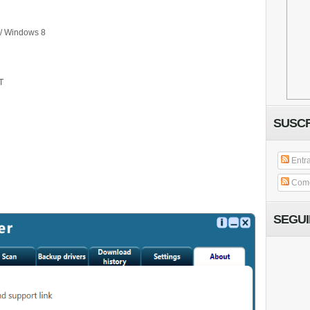
/ Windows 8
T
SUSCR
Entr
Come
SEGU