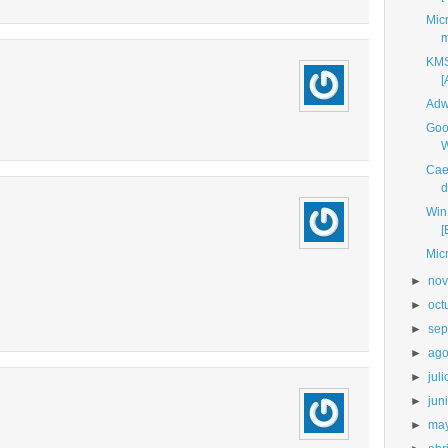
Mic
m
KMS
[
Adw
Goo
W
Cae 
d
Win
[
Micr
►
nov
►
oct
►
sep
►
ago
►
juli
►
jun
►
ma