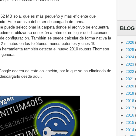
de 62 MB sola, que es más pequeño y más eficiente que
cado. Este archivo debe ser descargado de forma
se puede seleccionar la carpeta donde el archivo se encuentra
BLOG 
odemos utilizar su conexión a Internet en lugar del diccionario.
de configuración. También se puede calcular de forma nativa la
►
2026
e 2 minutos en los teléfonos menos potentes y unos 10
herramienta también detecta el nuevo 2010 routers Thomson
►
2025
 generar.
►
2024
►
2023
Google acerca de esta aplicación, por lo que se ha eliminado de
►
2022
descargarlo desde aquí.
►
2021
►
2020
►
2019
►
2018
►
2017
►
2016
►
2015
▼
2014