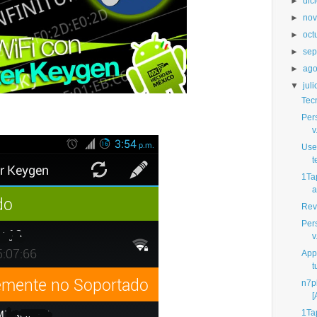
►
dic
►
nov
►
oct
►
sep
►
ago
▼
juli
Tec
Per
v
Use
t
1Ta
a
Reve
Per
v
AppM
t
n7pl
[
1Tap