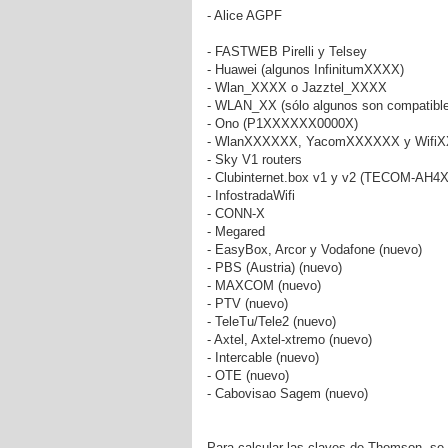
- Alice AGPF
- FASTWEB Pirelli y Telsey
- Huawei (algunos InfinitumXXXX)
- Wlan_XXXX o Jazztel_XXXX
- WLAN_XX (sólo algunos son compatibl
- Ono (P1XXXXXX0000X)
- WlanXXXXXX, YacomXXXXXX y Wifi
- Sky V1 routers
- Clubinternet.box v1 y v2 (TECOM-AH4
- InfostradaWifi
- CONN-X
- Megared
- EasyBox, Arcor y Vodafone (nuevo)
- PBS (Austria) (nuevo)
- MAXCOM (nuevo)
- PTV (nuevo)
- TeleTu/Tele2 (nuevo)
- Axtel, Axtel-xtremo (nuevo)
- Intercable (nuevo)
- OTE (nuevo)
- Cabovisao Sagem (nuevo)
Para calcular las claves de Thomson, se r