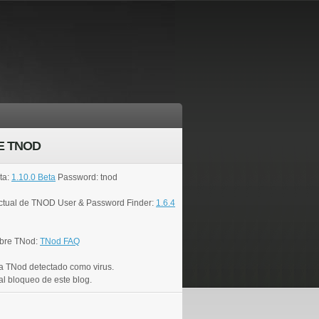
E TNOD
ta:
1.10.0 Beta
Password: tnod
actual de TNOD User & Password Finder:
1.6.4
bre TNod:
TNod FAQ
a TNod detectado como virus.
al bloqueo de este blog.