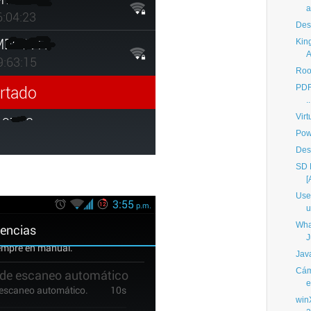
a
Des
Kin
A
Root
PDF 
..
Virt
Pow
Des
SD M
[
Use
u
Wha
J
Java
Cáma
e
win