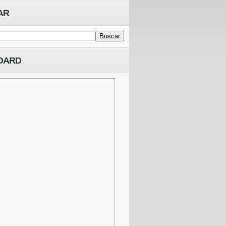
AR
OARD