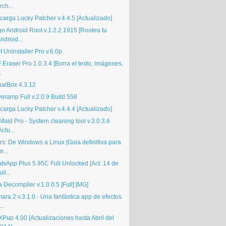
rch...
carga Lucky Patcher v.4.4.5 [Actualizado]
go Android Root v.1.2.2.1915 [Rootea tu
ndroid...
 Uninstaller Pro v.6.0p
Eraser Pro 1.0.3.4 [Borra el texto, imágenes,
.
ualBox 4.3.12
eramp Full v.2.0.9 Build 558
carga Lucky Patcher v.4.4.4 [Actualizado]
aid Pro - System cleaning tool v.3.0.3.6
Actu...
rs: De Windows a Linux [Guia definitiva para
n...
tsApp Plus 5.95C Full Unlocked [Act. 14 de
uli...
 Decompiler v.1.0.0.5 [Full] [MG]
ra 2 v.3.1.0 - Una fantástica app de efectos
...
XPup 4.00 [Actualizaciones hasta Abril del