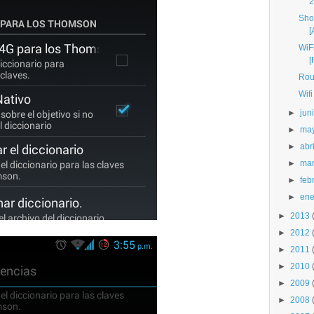
2
Show
[
WiF
[
Rou
Wifi
►
jun
►
ma
►
abri
►
ma
►
feb
►
ene
►
2013
►
2012
►
2011
►
2010
►
2009
►
2008