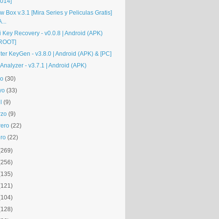
014]
 Box v.3.1 [Mira Series y Peliculas Gratis]
A...
i Key Recovery - v0.0.8 | Android (APK)
ROOT]
ter KeyGen - v3.8.0 | Android (APK) & [PC]
 Analyzer - v3.7.1 | Android (APK)
io
(30)
yo
(33)
l
(9)
rzo
(9)
rero
(22)
ro
(22)
(269)
(256)
(135)
(121)
(104)
(128)