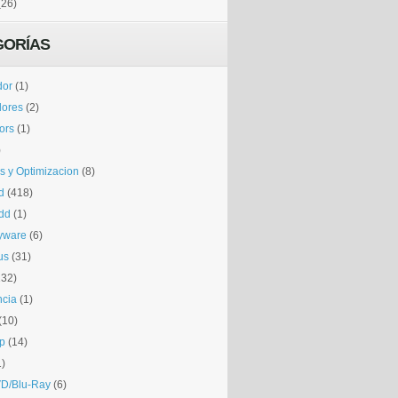
(26)
GORÍAS
dor
(1)
dores
(2)
tors
(1)
)
is y Optimizacion
(8)
d
(418)
dd
(1)
yware
(6)
us
(31)
132)
ncia
(1)
(10)
p
(14)
1)
D/Blu-Ray
(6)