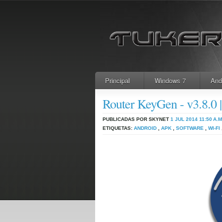
Principal
Windows 7
And
Router KeyGen - v3.8.0
PUBLICADAS POR SKYNET
1 JUL 2014
11:50 A.M
ETIQUETAS:
ANDROID
,
APK
,
SOFTWARE
,
WI-FI