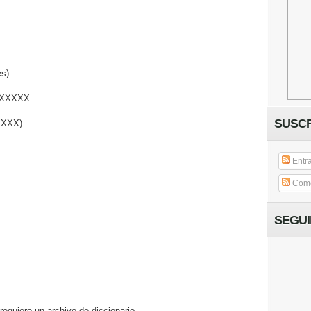
es)
XXXXXX
SUSCR
XXXX)
Entr
Come
SEGU
equiere un archivo de diccionario.