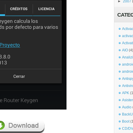
►
2007
CATE
Activa
activa
Activa
AIO
(4
Analiz
androi
androi
Antisp
Antivir
APK
(
Asiste
Audio
BackU
Boot
(
CD/DV