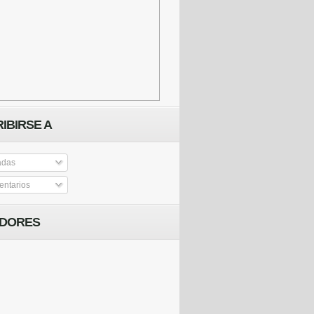
IBIRSE A
adas
ntarios
IDORES