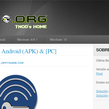
roid
Windows 8/8.1
Windows 10
 | Android (APK) & [PC]
SOBR
.
Última Be
,
ZIPPYSHARE.COM
Versión 
Final
Dudas so
Solución
Solución