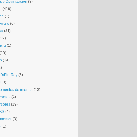
is y Optimizacion
(8)
d
(418)
dd
(1)
yware
(6)
us
(31)
132)
ncia
(1)
(10)
p
(14)
1)
D/Blu-Ray
(6)
s
(3)
mentos de internet
(13)
esores
(4)
rsores
(29)
KS
(4)
gmenter
(3)
o
(1)