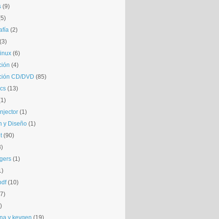
s
(9)
(5)
afía
(2)
(3)
inux
(6)
ción
(4)
ción CD/DVD
(85)
cs
(13)
(1)
njector
(1)
 y Diseño
(1)
t
(90)
3)
gers
(1)
1)
pdf
(10)
(7)
)
na y keygen
(19)