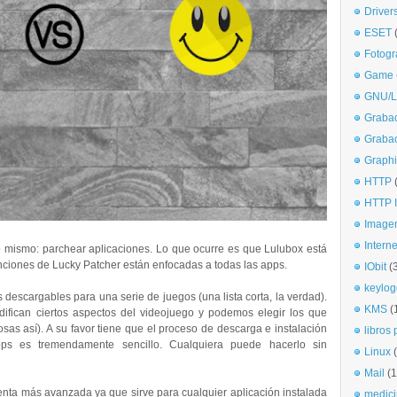
Driver
ESET
Fotogr
Game
GNU/L
Graba
Graba
Graphi
HTTP
HTTP I
Imagen
Interne
o mismo: parchear aplicaciones. Lo que ocurre es que Lulubox está
nciones de Lucky Patcher están enfocadas a todas las apps.
IObit
(
keylog
escargables para una serie de juegos (una lista corta, la verdad).
KMS
(
ifican ciertos aspectos del videojuego y podemos elegir los que
sas así). A su favor tiene que el proceso de descarga e instalación
libros 
pps es tremendamente sencillo. Cualquiera puede hacerlo sin
Linux
Mail
(1
enta más avanzada ya que sirve para cualquier aplicación instalada
medici