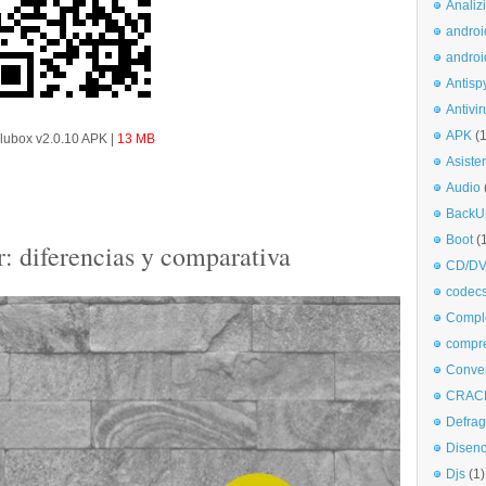
Analiz
androi
androi
Antisp
Antivir
APK
(
lubox v2.0.10 APK |
13 MB
Asiste
Audio
BackU
Boot
(
: diferencias y comparativa
CD/DV
codec
Comple
compr
Conve
CRAC
Defra
Disen
Djs
(1)