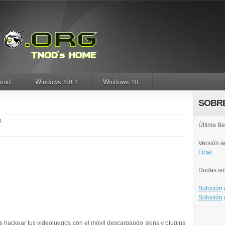
roid
Windows 8/8.1
Windows 10
SOBR
M.
Última Be
Versión 
Final
Dudas so
Solución
Solución
s hackear tus videojuegos con el móvil descargando skins y plugins