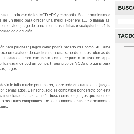
.
BUSC
te suena todo eso de los MOD APK y compañía. Son herramientas o
os de un juego para ofrecer una mejor experiencia… lo llaman así
d en el videojuego de turno, monedas infinitas o cualquier beneficio
elocidad de ejecución…
TAGB
ión para parchear juegos como podría hacerlo otra como SB Game
rece un catálogo de parches para una serie de juegos además de
n instalados. Para ello basta con agregarlo a la lista de apps
p los usuarios podrán compartir sus propios MODs o plugins para
sus juegos.
odavía le falta mucho por recorrer, sobre todo en cuanto a los juegos
son demasiados. De hecho, sólo es compatible por defecto con esta
mos mencionado antes, también busca entre los juegos que tenemos
 otros títulos compatibles. De todas maneras, sus desarrolladores
cano: