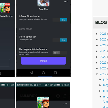
BLOG 
►
2026
►
2025
►
2024
►
2023
►
2022
►
2021
►
2020
▼
2019
►
jun
►
ma
►
feb
▼
ene
Ang
Hit