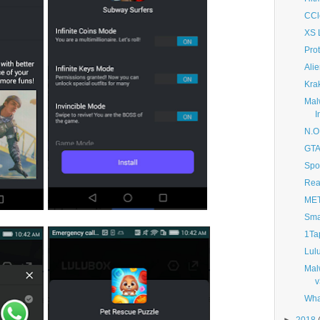
CCl
XS 
Pro
Ali
Kra
Mal
I
N.O
GTA:
Spo
Rea
MET
Sma
1Ta
Lul
Mal
v
Wha