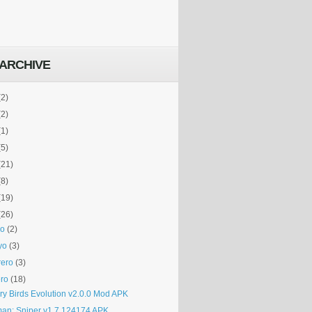
ARCHIVE
(2)
(2)
(1)
(5)
(21)
(8)
(19)
(26)
io
(2)
yo
(3)
rero
(3)
ro
(18)
ry Birds Evolution v2.0.0 Mod APK
man: Sniper v1.7.124174 APK