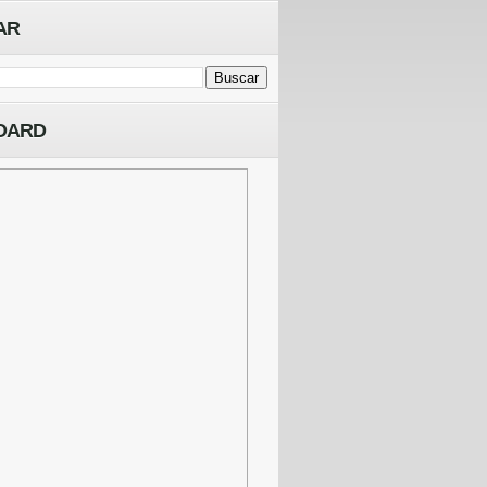
AR
OARD