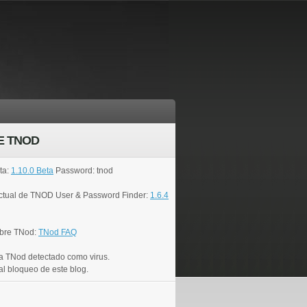
E TNOD
ta:
1.10.0 Beta
Password: tnod
actual de TNOD User & Password Finder:
1.6.4
bre TNod:
TNod FAQ
a TNod detectado como virus.
al bloqueo de este blog.