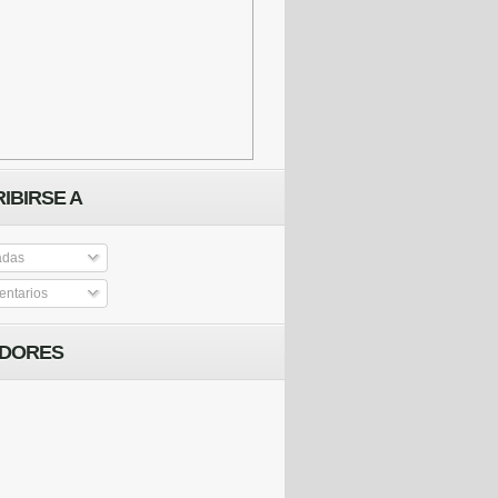
IBIRSE A
adas
ntarios
IDORES