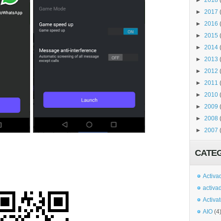
►
2018
►
2017
►
2016
►
2015
►
2014
►
2013
►
2012
►
2011
►
2010
►
2009
►
2008
►
2007
CATE
Activa
activa
Activa
AIO
(4