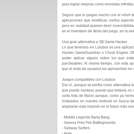
para lograr mejoras como monedas infinitas
Seguro que si juegas mucho con el móvil 
aplicaciones que modifican ciertos aspect
pero en realidad quieren decir invencibilida
en el inventario de ítems del juego, en la v
Una gran alternativa a SB Game Hacker
Lo que tenemos en Lulubox es una aplicac
Hacker, GameGuardian o Cheat Engine. Of
poder aplicar alguno sobre los que está
parcheables. Al mismo tiempo, con esta ap
que el resto de usuarios los aprovechen en 
Juegos compatibles con Lulubox
Eso sí, aunque se perfila como alternativa t
que puede hackear, puesto que todavía no 
corta lista de títulos aunque, como ya he
instalados en nuestro Android en busca de
ampliarán esta relación en el futuro más cer
- Mobile Legends Bang Bang.
- Garena Free Fire Battlegrounds.
- Subway Surfers.
- Hole.