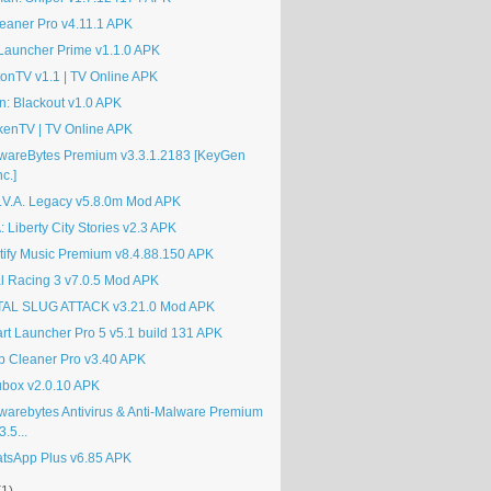
eaner Pro v4.11.1 APK
Launcher Prime v1.1.0 APK
tonTV v1.1 | TV Online APK
en: Blackout v1.0 APK
kenTV | TV Online APK
wareBytes Premium v3.3.1.2183 [KeyGen
nc.]
.V.A. Legacy v5.8.0m Mod APK
 Liberty City Stories v2.3 APK
tify Music Premium v8.4.88.150 APK
l Racing 3 v7.0.5 Mod APK
AL SLUG ATTACK v3.21.0 Mod APK
rt Launcher Pro 5 v5.1 build 131 APK
p Cleaner Pro v3.40 APK
ubox v2.0.10 APK
warebytes Antivirus & Anti-Malware Premium
3.5...
tsApp Plus v6.85 APK