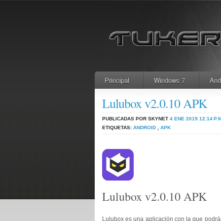
Principal
Windows 7
And
Lulubox v2.0.10 APK
PUBLICADAS POR SKYNET
4 ENE 2019
12:14 P.
ETIQUETAS:
ANDROID
,
APK
Lulubox v2.0.10 APK
Lulubox es una aplicación con la que podrá