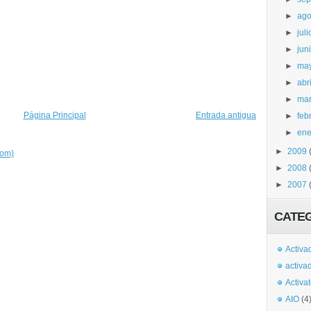
►
ago
►
juli
►
jun
►
ma
►
abri
►
ma
Página Principal
Entrada antigua
►
feb
►
ene
►
2009
tom)
►
2008
►
2007
CATE
Activa
activa
Activa
AIO
(4