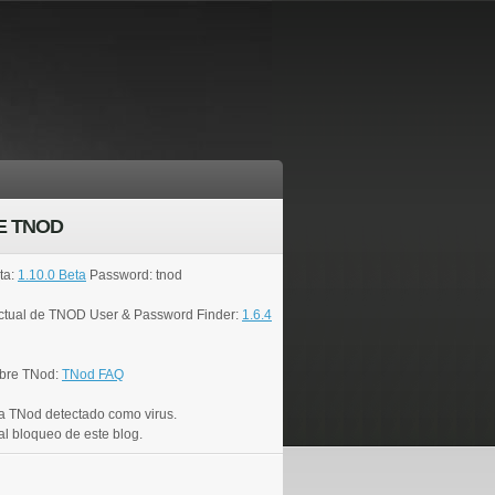
E TNOD
ta:
1.10.0 Beta
Password: tnod
actual de TNOD User & Password Finder:
1.6.4
bre TNod:
TNod FAQ
a TNod detectado como virus.
al bloqueo de este blog.