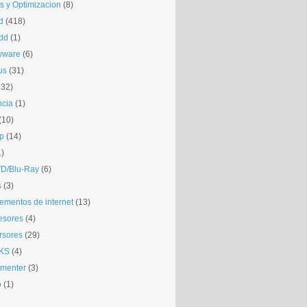
is y Optimizacion
(8)
d
(418)
dd
(1)
yware
(6)
us
(31)
132)
ncia
(1)
(10)
p
(14)
1)
D/Blu-Ray
(6)
s
(3)
mentos de internet
(13)
esores
(4)
rsores
(29)
KS
(4)
gmenter
(3)
o
(1)