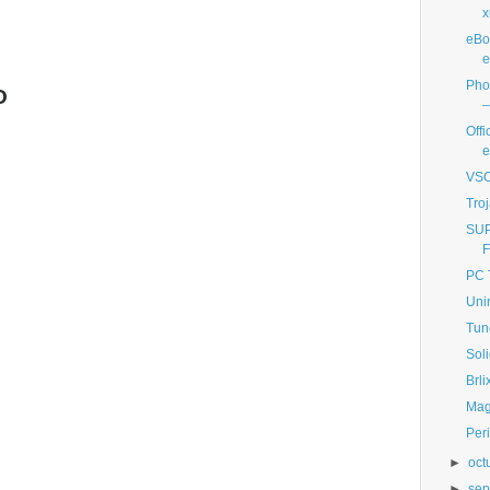
x
eBoo
e
Pho
O
–
Off
e
VSO
Tro
SUP
F
PC 
Unin
Tun
Soli
Brli
Mag
Per
►
oct
►
sep