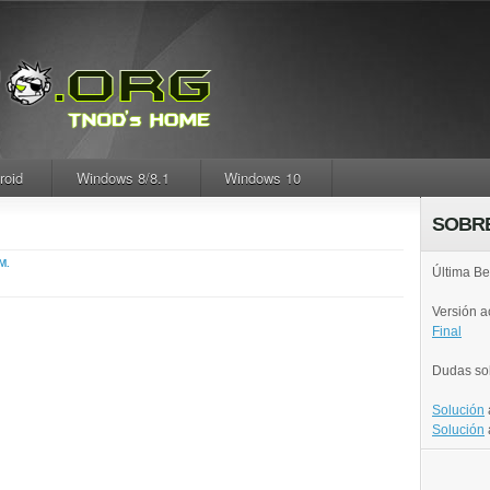
roid
Windows 8/8.1
Windows 10
SOBR
M.
Última Be
Versión 
Final
Dudas so
Solución
Solución