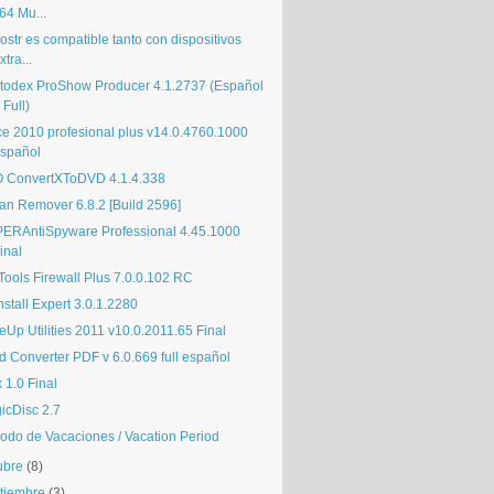
64 Mu...
str es compatible tanto con dispositivos
xtra...
todex ProShow Producer 4.1.2737 (Español
 Full)
ice 2010 profesional plus v14.0.4760.1000
spañol
 ConvertXToDVD 4.1.4.338
jan Remover 6.8.2 [Build 2596]
ERAntiSpyware Professional 4.45.1000
inal
Tools Firewall Plus 7.0.0.102 RC
stall Expert 3.0.1.2280
eUp Utilities 2011 v10.0.2011.65 Final
d Converter PDF v 6.0.669 full español
x 1.0 Final
icDisc 2.7
iodo de Vacaciones / Vacation Period
ubre
(8)
tiembre
(3)