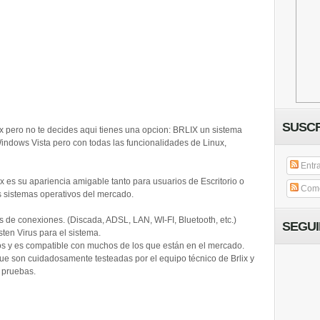
SUSCR
ux pero no te decides aqui tienes una opcion: BRLIX un sistema
indows Vista pero con todas las funcionalidades de Linux,
Entr
ux es su apariencia amigable tanto para usuarios de Escritorio o
Come
s sistemas operativos del mercado.
os de conexiones. (Discada, ADSL, LAN, WI-FI, Bluetooth, etc.)
SEGU
sten Virus para el sistema.
os y es compatible con muchos de los que están en el mercado.
ue son cuidadosamente testeadas por el equipo técnico de Brlix y
 pruebas.