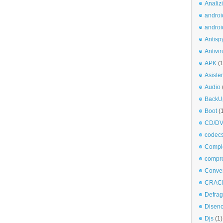
Analiz
androi
androi
Antisp
Antivir
APK
(
Asiste
Audio
BackU
Boot
(
CD/DV
codec
Comple
compr
Conve
CRAC
Defra
Disen
Djs
(1)