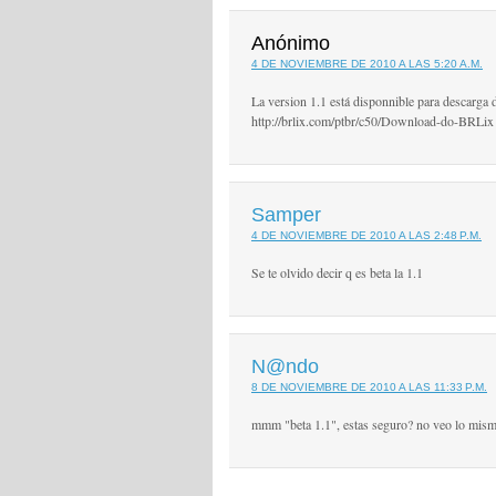
Anónimo
4 DE NOVIEMBRE DE 2010 A LAS 5:20 A.M.
La version 1.1 está disponnible para descarga d
http://brlix.com/ptbr/c50/Download-do-BRLix
Samper
4 DE NOVIEMBRE DE 2010 A LAS 2:48 P.M.
Se te olvido decir q es beta la 1.1
N@ndo
8 DE NOVIEMBRE DE 2010 A LAS 11:33 P.M.
mmm "beta 1.1", estas seguro? no veo lo mism