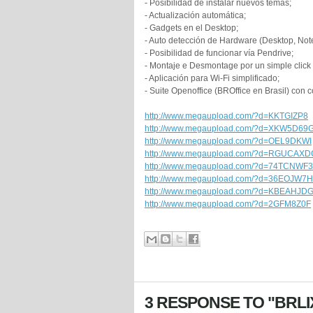
- Posibilidad de instalar nuevos temas;
- Actualización automática;
- Gadgets en el Desktop;
- Auto detección de Hardware (Desktop, Not
- Posibilidad de funcionar vía Pendrive;
- Montaje e Desmontage por un simple click
- Aplicación para Wi-Fi simplificado;
- Suite Openoffice (BROffice en Brasil) con 
http://www.megaupload.com/?d=KKTGIZP8
http://www.megaupload.com/?d=XKW5D69
http://www.megaupload.com/?d=OEL9DKWI
http://www.megaupload.com/?d=RGUCAXD
http://www.megaupload.com/?d=74TCNWF3
http://www.megaupload.com/?d=36EOJW7H
http://www.megaupload.com/?d=KBEAHJD
http://www.megaupload.com/?d=2GFM8Z0F
3 RESPONSE TO "BRLIX