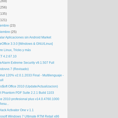
(269)
(256)
(135)
(121)
iembre
(23)
iembre
(25)
alar Aplicaciones sin Android Market
reOffice 3.3.0 [Windows & GNU/Linux]
re Linux, Tricks y más
T 4.2.67.10
eAlarm Extreme Security v9.1.507 Full
ndovvs 7 (Revisado)
hol 120% v2.0.1.2033 Final - Multilenguaje -
ull
o$oft Office 2010 (Update/Actualizacion)
it Phantom PDF Suite 2.2.1 Build 1103
ice 2010 profesional plus v14.0.4760.1000
Resu...
ack Activator One v 1.1
rosoft Windows 7 Ultimate RTM Retail x86