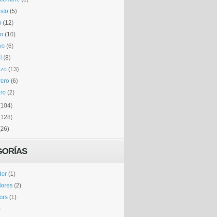
sto
(5)
o
(12)
io
(10)
yo
(6)
l
(8)
rzo
(13)
rero
(6)
ro
(2)
(104)
(128)
(26)
GORÍAS
dor
(1)
dores
(2)
tors
(1)
)