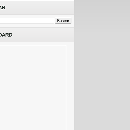
AR
OARD