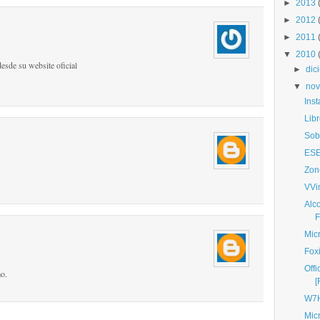
►
2013
►
2012
►
2011
▼
2010
esde su website oficial
►
dic
▼
nov
Inst
Lib
Sob
ESE
Zon
VVi
Alco
F
Micr
Fox
Off
o.
[
W7H
Mic