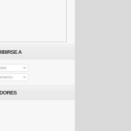
IBIRSE A
adas
ntarios
IDORES