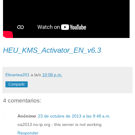
HEU_KMS_Activator_EN_v6.3
Elinartea201
a la/s
10:06 p.m.
Compartir
4 comentarios:
Anónimo
23 de octubre de 2013 a las 9:48 a.m.
oa2013.no-ip.org - this server is not working
Responder