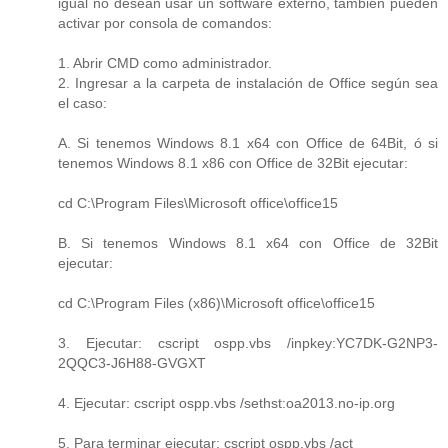
igual no desean usar un software externo, también pueden
activar por consola de comandos:
1. Abrir CMD como administrador.
2. Ingresar a la carpeta de instalación de Office según sea
el caso:
A. Si tenemos Windows 8.1 x64 con Office de 64Bit, ó si
tenemos Windows 8.1 x86 con Office de 32Bit ejecutar:
cd C:\Program Files\Microsoft office\office15
B. Si tenemos Windows 8.1 x64 con Office de 32Bit
ejecutar:
cd C:\Program Files (x86)\Microsoft office\office15
3. Ejecutar: cscript ospp.vbs /inpkey:YC7DK-G2NP3-
2QQC3-J6H88-GVGXT
4. Ejecutar: cscript ospp.vbs /sethst:oa2013.no-ip.org
5. Para terminar ejecutar: cscript ospp.vbs /act